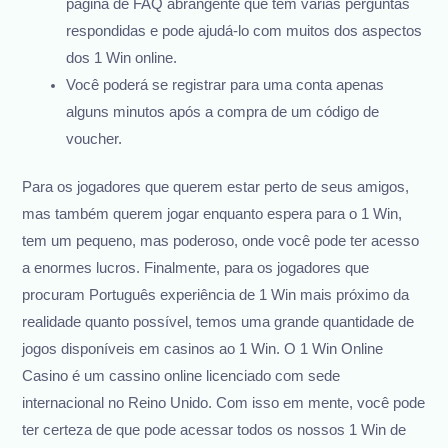
página de FAQ abrangente que tem várias perguntas
respondidas e pode ajudá-lo com muitos dos aspectos
dos 1 Win online.
Você poderá se registrar para uma conta apenas
alguns minutos após a compra de um código de
voucher.
Para os jogadores que querem estar perto de seus amigos,
mas também querem jogar enquanto espera para o 1 Win,
tem um pequeno, mas poderoso, onde você pode ter acesso
a enormes lucros. Finalmente, para os jogadores que
procuram Português experiência de 1 Win mais próximo da
realidade quanto possível, temos uma grande quantidade de
jogos disponíveis em casinos ao 1 Win. O 1 Win Online
Casino é um cassino online licenciado com sede
internacional no Reino Unido. Com isso em mente, você pode
ter certeza de que pode acessar todos os nossos 1 Win de