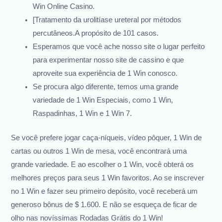
Win Online Casino.
[Tratamento da urolitíase ureteral por métodos
percutâneos.A propósito de 101 casos.
Esperamos que você ache nosso site o lugar perfeito
para experimentar nosso site de cassino e que
aproveite sua experiência de 1 Win conosco.
Se procura algo diferente, temos uma grande
variedade de 1 Win Especiais, como 1 Win,
Raspadinhas, 1 Win e 1 Win 7.
Se você prefere jogar caça-níqueis, vídeo pôquer, 1 Win de
cartas ou outros 1 Win de mesa, você encontrará uma
grande variedade. E ao escolher o 1 Win, você obterá os
melhores preços para seus 1 Win favoritos. Ao se inscrever
no 1 Win e fazer seu primeiro depósito, você receberá um
generoso bônus de $ 1.600. E não se esqueça de ficar de
olho nas novíssimas Rodadas Grátis do 1 Win!