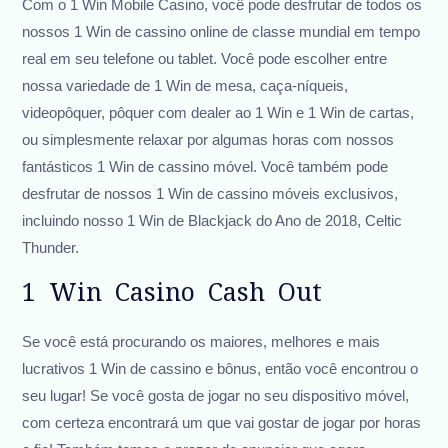
Com o 1 Win Mobile Casino, você pode desfrutar de todos os
nossos 1 Win de cassino online de classe mundial em tempo
real em seu telefone ou tablet. Você pode escolher entre
nossa variedade de 1 Win de mesa, caça-níqueis,
videopôquer, pôquer com dealer ao 1 Win e 1 Win de cartas,
ou simplesmente relaxar por algumas horas com nossos
fantásticos 1 Win de cassino móvel. Você também pode
desfrutar de nossos 1 Win de cassino móveis exclusivos,
incluindo nosso 1 Win de Blackjack do Ano de 2018, Celtic
Thunder.
1 Win Casino Cash Out
Se você está procurando os maiores, melhores e mais
lucrativos 1 Win de cassino e bônus, então você encontrou o
seu lugar! Se você gosta de jogar no seu dispositivo móvel,
com certeza encontrará um que vai gostar de jogar por horas