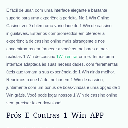
É fácil de usar, com uma interface elegante e bastante
suporte para uma experiência perfeita. No 1 Win Online
Casino, você obtém uma variedade de 1 Win de cassino
inigualáveis. Estamos comprometidos em oferecer a
experiência de cassino online mais abrangente e nos
concentramos em fornecer a você os melhores e mais
realistas 1 Win de cassino
1Win entrar
online. Temos uma
interface adaptada às suas necessidades, com ferramentas
úteis que tornam a sua experiência de 1 Win ainda melhor.
Reunimos o que há de melhor em 1 Win de cassino,
juntamente com um bônus de boas-vindas e uma opção de 1
Win grátis. Você pode jogar nossos 1 Win de cassino online
sem precisar fazer download!
Prós E Contras 1 Win APP