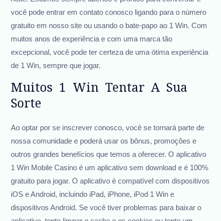
você pode entrar em contato conosco ligando para o número
gratuito em nosso site ou usando o bate-papo ao 1 Win. Com
muitos anos de experiência e com uma marca tão
excepcional, você pode ter certeza de uma ótima experiência
de 1 Win, sempre que jogar.
Muitos 1 Win Tentar A Sua
Sorte
Ao optar por se inscrever conosco, você se tornará parte de
nossa comunidade e poderá usar os bônus, promoções e
outros grandes benefícios que temos a oferecer. O aplicativo
1 Win Mobile Casino é um aplicativo sem download e é 100%
gratuito para jogar. O aplicativo é compatível com dispositivos
iOS e Android, incluindo iPad, iPhone, iPod 1 Win e
dispositivos Android. Se você tiver problemas para baixar o
aplicativo, tente limpar o cache e os cookies ou tente um