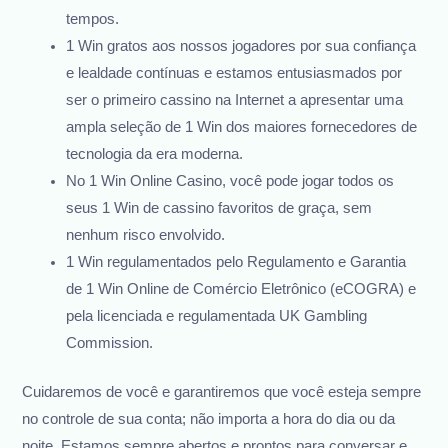
tempos.
1 Win gratos aos nossos jogadores por sua confiança
e lealdade contínuas e estamos entusiasmados por
ser o primeiro cassino na Internet a apresentar uma
ampla seleção de 1 Win dos maiores fornecedores de
tecnologia da era moderna.
No 1 Win Online Casino, você pode jogar todos os
seus 1 Win de cassino favoritos de graça, sem
nenhum risco envolvido.
1 Win regulamentados pelo Regulamento e Garantia
de 1 Win Online de Comércio Eletrônico (eCOGRA) e
pela licenciada e regulamentada UK Gambling
Commission.
Cuidaremos de você e garantiremos que você esteja sempre
no controle de sua conta; não importa a hora do dia ou da
noite. Estamos sempre abertos e prontos para conversar e