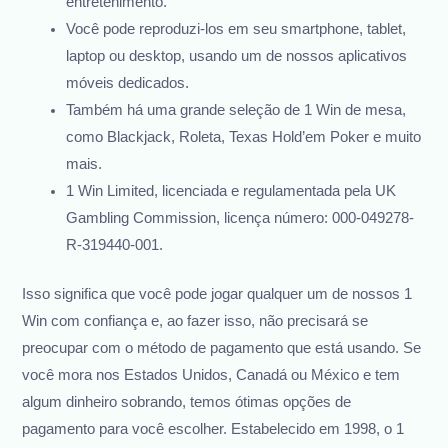
entretenimento.
Você pode reproduzi-los em seu smartphone, tablet,
laptop ou desktop, usando um de nossos aplicativos
móveis dedicados.
Também há uma grande seleção de 1 Win de mesa,
como Blackjack, Roleta, Texas Hold’em Poker e muito
mais.
1 Win Limited, licenciada e regulamentada pela UK
Gambling Commission, licença número: 000-049278-
R-319440-001.
Isso significa que você pode jogar qualquer um de nossos 1
Win com confiança e, ao fazer isso, não precisará se
preocupar com o método de pagamento que está usando. Se
você mora nos Estados Unidos, Canadá ou México e tem
algum dinheiro sobrando, temos ótimas opções de
pagamento para você escolher. Estabelecido em 1998, o 1