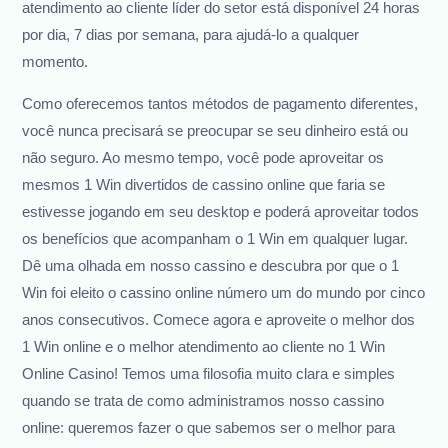
atendimento ao cliente líder do setor está disponível 24 horas
por dia, 7 dias por semana, para ajudá-lo a qualquer
momento.
Como oferecemos tantos métodos de pagamento diferentes,
você nunca precisará se preocupar se seu dinheiro está ou
não seguro. Ao mesmo tempo, você pode aproveitar os
mesmos 1 Win divertidos de cassino online que faria se
estivesse jogando em seu desktop e poderá aproveitar todos
os benefícios que acompanham o 1 Win em qualquer lugar.
Dê uma olhada em nosso cassino e descubra por que o 1
Win foi eleito o cassino online número um do mundo por cinco
anos consecutivos. Comece agora e aproveite o melhor dos
1 Win online e o melhor atendimento ao cliente no 1 Win
Online Casino! Temos uma filosofia muito clara e simples
quando se trata de como administramos nosso cassino
online: queremos fazer o que sabemos ser o melhor para