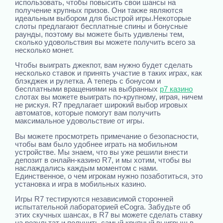
использовать, чтобы повысить свои шансы на
получение крупных призов. Они также являются
идеальным выбором для быстрой игры.Некоторые
слоты предлагают бесплатные спины и бонусные
раунды, поэтому вы можете быть удивлены тем,
сколько удовольствия вы можете получить всего за
несколько монет.
Чтобы выиграть джекпот, вам нужно будет сделать
несколько ставок и принять участие в таких играх, как
блэкджек и рулетка. А теперь с бонусом и
бесплатными вращениями на выбранных
р7 казино
слотах вы можете выиграть по-крупному, играя, ничем
не рискуя. R7 предлагает широкий выбор игровых
автоматов, которые помогут вам получить
максимальное удовольствие от игры.
Вы можете просмотреть примечание о безопасности,
чтобы вам было удобнее играть на мобильном
устройстве. Мы знаем, что вы уже решили внести
депозит в онлайн-казино R7, и мы хотим, чтобы вы
наслаждались каждым моментом с нами.
Единственное, о чем игрокам нужно позаботиться, это
установка и игра в мобильных казино.
Игры R7 тестируются независимой сторонней
испытательной лабораторией eCogra. Забудьте об
этих скучных шансах, в R7 вы можете сделать ставку