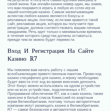
на результат и получить самый крупный выигрыш в
своей жизни. Как онлайн-казино номер один, мы знаем,
что вам понравится играть в любую из сотен игр из
нашей коллекции казино. Самым захватывающим
аспектом любого казино являются бонусы и
рекламные акции, поэтому, если вам нравится такой
сайт, рекламная акция, которую вы получаете при
регистрации, должна соответствовать вашим личным
ожиданиям. Речь идет только о минимальном времени,
в течение которого средства должны оставаться,
прежде чем их можно будет перевести.
Вход И Регистрация На Сайте
Казино R7
Мы поможем вам начать работу с нашим
всеобъемлющим приветственным пакетом. Промо-код
казино специфичен для казино, и игроку необходимо
будет ввести этот код во время внесения депозита.
Этот бонус можно использовать на одном устройстве
или на всех устройствах, подключенных к R7.
Программное обеспечение R7, как и само казино, также
занесено в белый список Комиссией по азартным
играм Великобритании, поэтому только авторитетные
компании могут размещать казино в Великобритании.
R7 — самое безопасное и авторитетное казино в