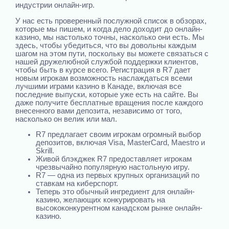
индустрии онлайн-игр.
У нас есть проверенный послужной список в обзорах,
которые мы пишем, и когда дело доходит до онлайн-
казино, мы настолько точны, насколько они есть. Мы
здесь, чтобы убедиться, что вы довольны каждым
шагом на этом пути, поскольку вы можете связаться с
нашей дружелюбной службой поддержки клиентов,
чтобы быть в курсе всего. Регистрация в R7 дает
новым игрокам возможность наслаждаться всеми
лучшими играми казино в Канаде, включая все
последние выпуски, которые уже есть на сайте. Вы
даже получите бесплатные вращения после каждого
внесенного вами депозита, независимо от того,
насколько он велик или мал.
R7 предлагает своим игрокам огромный выбор
депозитов, включая Visa, MasterCard, Maestro и
Skrill.
Живой блэкджек R7 предоставляет игрокам
чрезвычайно популярную настольную игру.
R7 — одна из первых крупных организаций по
ставкам на киберспорт.
Теперь это обычный ингредиент для онлайн-
казино, желающих конкурировать на
высококонкурентном канадском рынке онлайн-
казино.