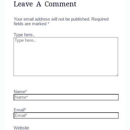
Leave A Comment
Your email address will not be published.
Required
fields are marked
*
Type here..
Name*
Email*
Website