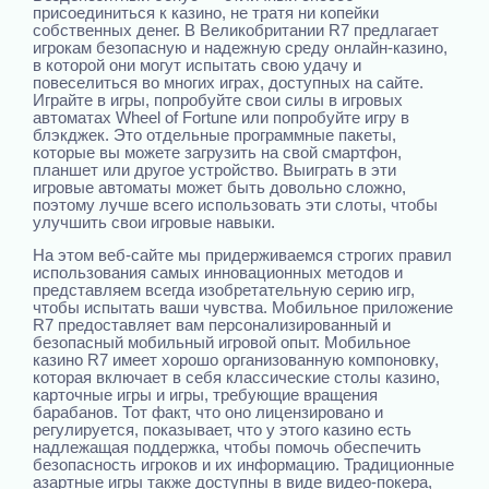
присоединиться к казино, не тратя ни копейки
собственных денег. В Великобритании R7 предлагает
игрокам безопасную и надежную среду онлайн-казино,
в которой они могут испытать свою удачу и
повеселиться во многих играх, доступных на сайте.
Играйте в игры, попробуйте свои силы в игровых
автоматах Wheel of Fortune или попробуйте игру в
блэкджек. Это отдельные программные пакеты,
которые вы можете загрузить на свой смартфон,
планшет или другое устройство. Выиграть в эти
игровые автоматы может быть довольно сложно,
поэтому лучше всего использовать эти слоты, чтобы
улучшить свои игровые навыки.
На этом веб-сайте мы придерживаемся строгих правил
использования самых инновационных методов и
представляем всегда изобретательную серию игр,
чтобы испытать ваши чувства. Мобильное приложение
R7 предоставляет вам персонализированный и
безопасный мобильный игровой опыт. Мобильное
казино R7 имеет хорошо организованную компоновку,
которая включает в себя классические столы казино,
карточные игры и игры, требующие вращения
барабанов. Тот факт, что оно лицензировано и
регулируется, показывает, что у этого казино есть
надлежащая поддержка, чтобы помочь обеспечить
безопасность игроков и их информацию. Традиционные
азартные игры также доступны в виде видео-покера,