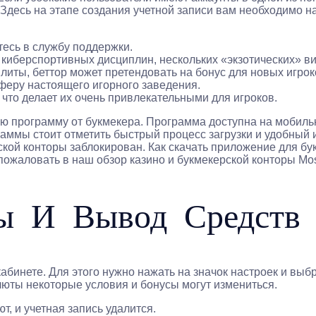
. Здесь на этапе создания учетной записи вам необходимо н
есь в службу поддержки.
иберспортивных дисциплин, нескольких «экзотических» вид
литы, беттор может претендовать на бонус для новых игрок
феру настоящего игорного заведения.
 что делает их очень привлекательными для игроков.
ую программу от букмекера. Программа доступна на мобил
аммы стоит отметить быстрый процесс загрузки и удобный
рской конторы заблокирован. Как скачать приложение для бу
пожаловать в наш обзор казино и букмекерской конторы Mos
ы И Вывод Средств
кабинете. Для этого нужно нажать на значок настроек и в
люты некоторые условия и бонусы могут измениться.
т, и учетная запись удалится.