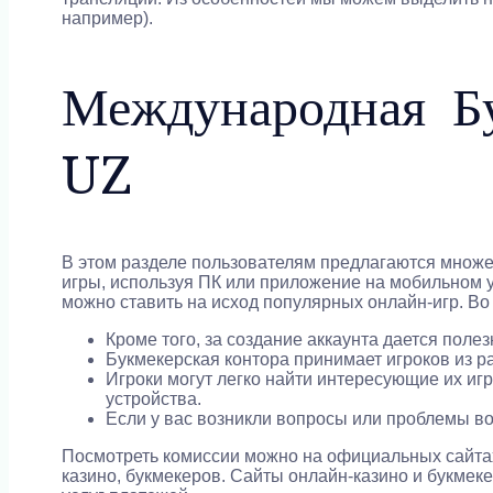
например).
Международная Б
UZ
В этом разделе пользователям предлагаются множес
игры, используя ПК или приложение на мобильном 
можно ставить на исход популярных онлайн-игр. Во 
Кроме того, за создание аккаунта дается полез
Букмекерская контора принимает игроков из р
Игроки могут легко найти интересующие их иг
устройства.
Если у вас возникли вопросы или проблемы во
Посмотреть комиссии можно на официальных сайтах
казино, букмекеров. Сайты онлайн-казино и букмек