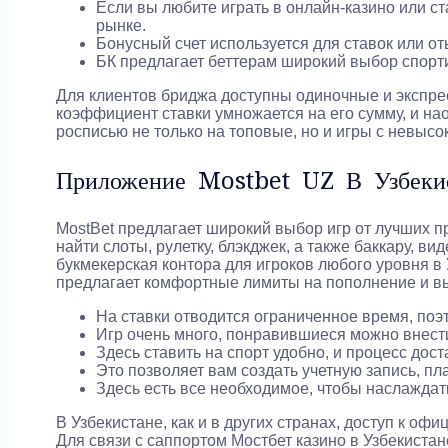
Если вы любите играть в онлайн-казино или с
рынке.
Бонусный счет используется для ставок или о
БК предлагает беттерам широкий выбор спорт
Для клиентов бриджа доступны одиночные и экспрес
коэффициент ставки умножается на его сумму, и на
росписью не только на топовые, но и игры с невысо
Приложение Mostbet UZ В Узбеки
MostBet предлагает широкий выбор игр от лучших п
найти слоты, рулетку, блэкджек, а также баккару, в
букмекерская контора для игроков любого уровня в
предлагает комфортные лимиты на пополнение и в
На ставки отводится ограниченное время, поэ
Игр очень много, понравившиеся можно внести
Здесь ставить на спорт удобно, и процесс дост
Это позволяет вам создать учетную запись, пла
Здесь есть все необходимое, чтобы наслаждат
В Узбекистане, как и в других странах, доступ к о
Для связи с саппортом Мостбет казино в Узбекистан