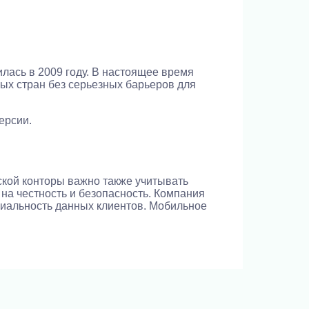
илась в 2009 году. В настоящее время
ых стран без серьезных барьеров для
ерсии.
ской конторы важно также учитывать
на честность и безопасность. Компания
циальность данных клиентов. Мобильное