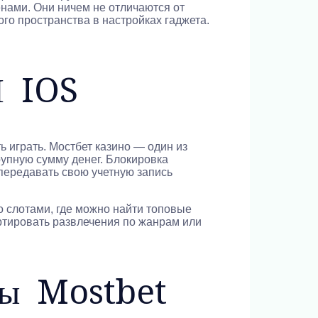
енами. Они ничем не отличаются от
го пространства в настройках гаджета.
И IOS
ь играть. Мостбет казино — один из
упную сумму денег. Блокировка
 передавать свою учетную запись
о слотами, где можно найти топовые
ртировать развлечения по жанрам или
ры Mostbet