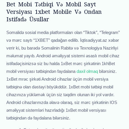
Bet Mobi Tətbiqi Və Mobil Sayt
Versiyası 1xbet Mobile Və Ondan
Istifadə Üsullar
Somalidə sosial media platformaları olan “Tiktok”, “Telegram”
və mərc saytı “1XBET” qadağan edilib. İqtisadiyyat.az xəbər
verir ki, bu barədə Somalinin Rabitə və Texnologiya Nazirliyi
məlumat yayıb. Android əməliyyat sistemi əsaslı mobil cihaz
istifadəçisinizsə siz bu halda 1xBet mərc şirkətinin 1khBet
mobil versiyası tətbiqindən faydalana
daxil olmaq
bilərsiniz.
1xBet mrəc şirkəti Android cihazlar üçün mobil versiya
tətbiqinə olan dəstəyi böyükddür. 1xBet mobi tətbiqi mobil
cihazınıza yükləmək üçün siz təqdim olunan iki yol vardır.
Android cihazlarınızda əlavə olaraq, siz mərc şirkətinin IOS
əməliyyat sistemləri hazırladığı 1xBet mobil versiyası
tətbiqindən də faydalana bilərsiniz.