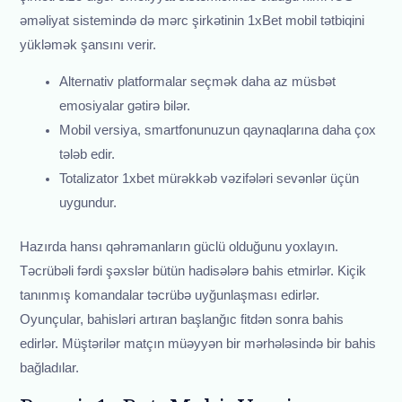
əməliyat sistemində də mərc şirkətinin 1xBet mobil tətbiqini
yükləmək şansını verir.
Alternativ platformalar seçmək daha az müsbət
emosiyalar gətirə bilər.
Mobil versiya, smartfonunuzun qaynaqlarına daha çox
tələb edir.
Totalizator 1xbet mürəkkəb vəzifələri sevənlər üçün
uygundur.
Hazırda hansı qəhrəmanların güclü olduğunu yoxlayın.
Təcrübəli fərdi şəxslər bütün hadisələrə bahis etmirlər. Kiçik
tanınmış komandalar təcrübə uyğunlaşması edirlər.
Oyunçular, bahisləri artıran başlanğıc fitdən sonra bahis
edirlər. Müştərilər matçın müəyyən bir mərhələsində bir bahis
bağladılar.