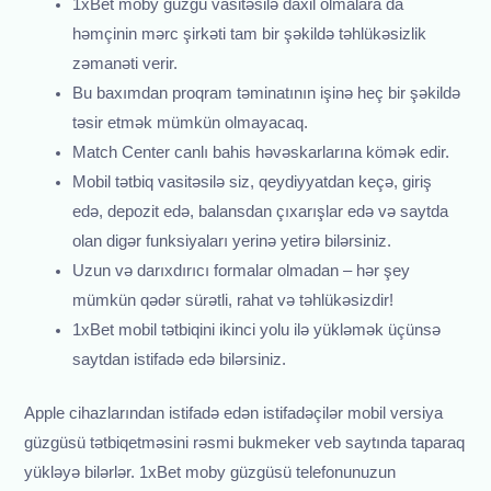
1xBet moby güzgü vasitəsilə daxil olmalara da
həmçinin mərc şirkəti tam bir şəkildə təhlükəsizlik
zəmanəti verir.
Bu baxımdan proqram təminatının işinə heç bir şəkildə
təsir etmək mümkün olmayacaq.
Match Center canlı bahis həvəskarlarına kömək edir.
Mobil tətbiq vasitəsilə siz, qeydiyyatdan keçə, giriş
edə, depozit edə, balansdan çıxarışlar edə və saytda
olan digər funksiyaları yerinə yetirə bilərsiniz.
Uzun və darıxdırıcı formalar olmadan – hər şey
mümkün qədər sürətli, rahat və təhlükəsizdir!
1xBet mobil tətbiqini ikinci yolu ilə yükləmək üçünsə
saytdan istifadə edə bilərsiniz.
Apple cihazlarından istifadə edən istifadəçilər mobil versiya
güzgüsü tətbiqetməsini rəsmi bukmeker veb saytında taparaq
yükləyə bilərlər. 1xBet moby güzgüsü telefonunuzun