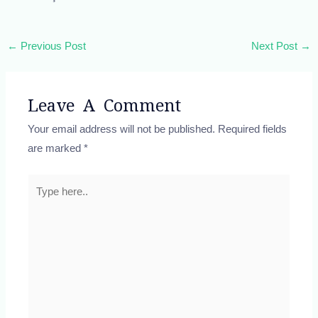
←
Previous Post
Next Post
→
Leave A Comment
Your email address will not be published.
Required fields
are marked
*
Type
here..