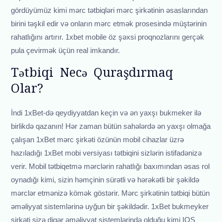
gördüyümüz kimi mərc tətbiqləri mərc şirkətinin əsaslarından
birini təşkil edir və onların mərc etmək prosesində müştərinin
rahatlığını artırır. 1xbet mobile öz şəxsi proqnozlarını gerçək
pula çevirmək üçün real imkandır.
Tətbiqi Necə Quraşdırmaq
Olar?
İndi 1xBet-də qeydiyyatdan keçin və ən yaxşı bukmeker ilə
birlikdə qazanın! Hər zaman bütün sahələrdə ən yaxşı olmağa
çalışan 1xBet mərc şirkəti özünün mobil cihazlar üzrə
hazıladığı 1xBet mobi versiyası tətbiqini sizlərin istifadənizə
verir. Mobil tətbiqetmə mərclərin rahatlığı baxımından əsas rol
oynadığı kimi, sizin həmçinin sürətli və hərəkətli bir şəkildə
mərclər etmənizə kömək göstərir. Mərc şirkətinin tətbiqi bütün
əməliyyat sistemlərinə uyğun bir şəkildədir. 1xBet bukmeyker
şirkəti sizə digər əməliyyat sistemlərində olduğu kimi IOS