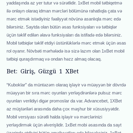
yaddaşında az yer tutur və sürətlidir. 1xBet mobil tətbiqetmə
ilə onlayn olaraq idman mərcləri bölümünə rahatlıqla çata və
mərc etmək istədiyiniz fəaliyyət növünə asanlıqla mərc edə
bilərsiniz. Saytda olan bütün əsas funksiyaları və tətbiqlər
üçün təklif edilən əlavə funksiyaları da istifadə edə bilərsiniz.
Mobil tətbiqlər təklif etdiyi üstünlüklərlə mərc etmək üçün əsas
rol oyanır. Növbəti mərhələdə isə sizə lazım olan 1xBet mobil
tətbiqi quraşdırmaq və ondan həzz almaq olacaq.
Bet: Giriş, Güzgü 1 XBet
“Kuboklar” da müntəzəm olaraq işləyir və müəyyən bir dövrdə
müəyyən bir sıra mərc oyunları yerləşdirənlərə pulsuz mərc
oyunları verildiyi digər promoslar da var. Advancebet, 1XBet
az müştəriləri arasında daha çox məşhur bir xüsusiyyətdir.
Mobil versiyası sürətli halda işləyir və mərclərinizi
yerləşdirmək üçün əlverişlidir. 1xBet mobi əsasında da sayt