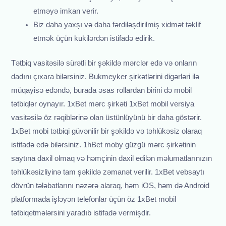
etməyə imkan verir.
Biz daha yaxşı və daha fərdiləşdirilmiş xidmət təklif
etmək üçün kukilərdən istifadə edirik.
Tətbiq vasitəsilə sürətli bir şəkildə mərclər edə və onların
dadını çıxara bilərsiniz. Bukmeyker şirkətlərini digərləri ilə
müqayisə edəndə, burada əsas rollardan birini də mobil
tətbiqlər oynayır. 1xBet mərc şirkəti 1xBet mobil versiya
vasitəsilə öz rəqiblərinə olan üstünlüyünü bir daha göstərir.
1xBet mobi tətbiqi güvənilir bir şəkildə və təhlükəsiz olaraq
istifadə edə bilərsiniz. 1hBet moby güzgü mərc şirkətinin
saytına daxil olmaq və həmçinin daxil edilən məlumatlarınızın
təhlükəsizliyinə tam şəkildə zəmanət verilir. 1xBet vebsaytı
dövrün tələbatlarını nəzərə alaraq, həm iOS, həm də Android
platformada işləyən telefonlar üçün öz 1xBet mobil
tətbiqetmələrsini yaradıb istifadə vermişdir.