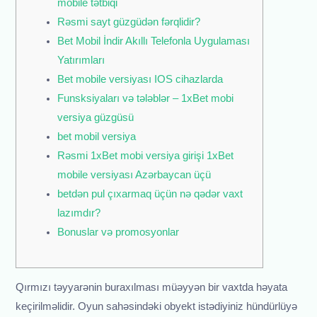
mobile tətbiqi
Rəsmi sayt güzgüdən fərqlidir?
Bet Mobil İndir Akıllı Telefonla Uygulaması
Yatırımları
Bet mobile versiyası IOS cihazlarda
Funsksiyaları və tələblər – 1xBet mobi
versiya güzgüsü
bet mobil versiya
Rəsmi 1xBet mobi versiya girişi 1xBet
mobile versiyası Azərbaycan üçü
betdən pul çıxarmaq üçün nə qədər vaxt
lazımdır?
Bonuslar və promosyonlar
Qırmızı təyyarənin buraxılması müəyyən bir vaxtda həyata
keçirilməlidir. Oyun sahəsindəki obyekt istədiyiniz hündürlüyə