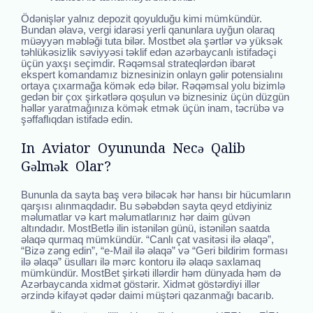
Ödənişlər yalnız depozit qoyulduğu kimi mümkündür.
Bundan əlavə, vergi idarəsi yerli qanunlara uyğun olaraq
müəyyən məbləği tuta bilər. Mostbet əla şərtlər və yüksək
təhlükəsizlik səviyyəsi təklif edən azərbaycanlı istifadəçi
üçün yaxşı seçimdir. Rəqəmsal strateqlərdən ibarət
ekspert komandamız biznesinizin onlayn gəlir potensialını
ortaya çıxarmağa kömək edə bilər. Rəqəmsal yolu bizimlə
gedən bir çox şirkətlərə qoşulun və biznesiniz üçün düzgün
həllər yaratmağınıza kömək etmək üçün inam, təcrübə və
şəffaflıqdan istifadə edin.
In Aviator Oyununda Necə Qalib
Gəlmək Olar?
Bununla da sayta baş verə biləcək hər hansı bir hücumların
qarşısı alınmaqdadır. Bu səbəbdən sayta qeyd etdiyiniz
məlumatlar və kart məlumatlarınız hər daim güvən
altındadır. MostBetlə ilin istənilən günü, istənilən saatda
əlaqə qurmaq mümkündür. “Canlı çat vasitəsi ilə əlaqə”,
“Bizə zəng edin”, “e-Mail ilə əlaqə” və “Geri bildirim forması
ilə əlaqə” üsulları ilə mərc kontoru ilə əlaqə saxlamaq
mümkündür. MostBet şirkəti illərdir həm dünyada həm də
Azərbaycanda xidmət göstərir. Xidmət göstərdiyi illər
ərzində kifayət qədər daimi müştəri qazanmağı bacarıb.