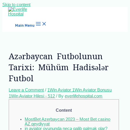
Skip to content
Main Menu
Azərbaycan Futbolunun
Tarixi: Mühüm Hadisələr
Futbol
Leave a Comment
/
1Win Aviator 1Win Aviator Bonusu
1Win Aviator Hilesi - 512
/ By
everlifehospital.com
Content
MostBet Azerbaycan 2023 – Most Bet casino
AZ qeydiyyat
in aviator oyununda necə qalib gəlmək olar?