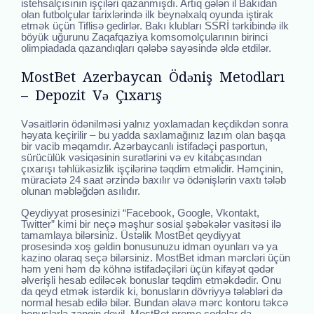
istehsalçısının işçiləri qazanmışdı. Artıq gələn il Bakıdan
olan futbolçular tarixlərində ilk beynəlxalq oyunda iştirak
etmək üçün Tiflisə gedirlər. Bakı klubları SSRİ tərkibində ilk
böyük uğurunu Zaqafqaziya komsomolçularının birinci
olimpiadada qazandıqları qələbə sayəsində əldə etdilər.
MostBet Azerbaycan Ödəniş Metodları
– Depozit Və Çıxarış
Vəsaitlərin ödənilməsi yalnız yoxlamadan keçdikdən sonra
həyata keçirilir – bu yadda saxlamağınız lazım olan başqa
bir vacib məqamdır. Azərbaycanlı istifadəçi pasportun,
sürücülük vəsiqəsinin surətlərini və ev kitabçasından
çıxarışı təhlükəsizlik işçilərinə təqdim etməlidir. Həmçinin,
müraciətə 24 saat ərzində baxılır və ödənişlərin vaxtı tələb
olunan məbləğdən asılıdır.
Qeydiyyat prosesinizi “Facebook, Google, Vkontakt,
Twitter” kimi bir neçə məşhur sosial şəbəkələr vasitəsi ilə
tamamlaya bilərsiniz. Üstəlik MostBet qeydiyyat
prosesində xoş gəldin bonusunuzu idman oyunları və ya
kazino olaraq seçə bilərsiniz. MostBet idman mərcləri üçün
həm yeni həm də köhnə istifadəçiləri üçün kifayət qədər
əlverişli hesab ediləcək bonuslar təqdim etməkdədir. Onu
da qeyd etmək istərdik ki, bonusların dövriyyə tələbləri də
normal hesab edilə bilər. Bundan əlavə mərc kontoru təkcə
bonuslarla zəngin deyil, MostBet promo codelar da