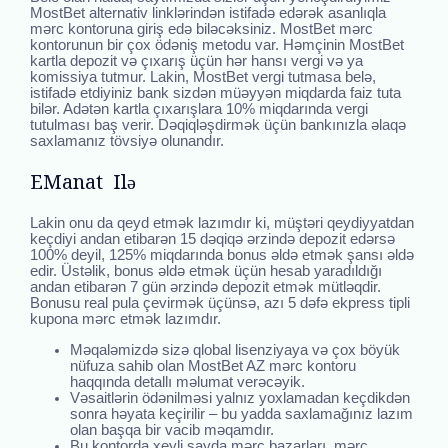
MostBet alternativ linklərindən istifadə edərək asanlıqla
mərc kontoruna giriş edə biləcəksiniz. MostBet mərc
kontorunun bir çox ödəniş metodu var. Həmçinin MostBet
kartla depozit və çıxarış üçün hər hansı vergi və ya
komissiya tutmur. Lakin, MostBet vergi tutmasa belə,
istifadə etdiyiniz bank sizdən müəyyən miqdarda faiz tuta
bilər. Adətən kartla çıxarışlara 10% miqdarında vergi
tutulması baş verir. Dəqiqləşdirmək üçün bankınızla əlaqə
saxlamanız tövsiyə olunandır.
EManat Ilə
Lakin onu da qeyd etmək lazımdır ki, müştəri qeydiyyatdan
keçdiyi andan etibarən 15 dəqiqə ərzində depozit edərsə
100% deyil, 125% miqdarında bonus əldə etmək şansı əldə
edir. Üstəlik, bonus əldə etmək üçün hesab yaradıldığı
andan etibarən 7 gün ərzində depozit etmək mütləqdir.
Bonusu real pula çevirmək üçünsə, azı 5 dəfə ekpress tipli
kupona mərc etmək lazımdır.
Məqaləmizdə sizə qlobal lisenziyaya və çox böyük
nüfuza sahib olan MostBet AZ mərc kontoru
haqqında detallı məlumat verəcəyik.
Vəsaitlərin ödənilməsi yalnız yoxlamadan keçdikdən
sonra həyata keçirilir – bu yadda saxlamağınız lazım
olan başqa bir vacib məqamdır.
Bu kontorda xeyli sayda mərc bazarları, mərc