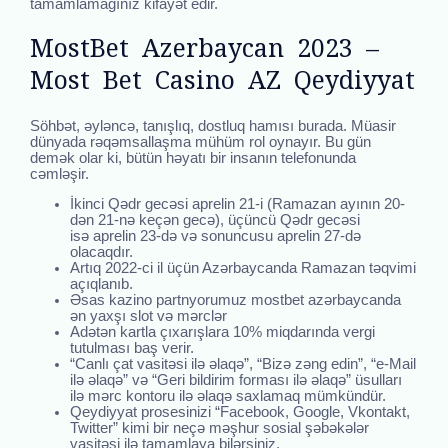
tamamlamağınız kifayət edir.
MostBet Azerbaycan 2023 –
Most Bet Casino AZ Qeydiyyat
Söhbət, əyləncə, tanışlıq, dostluq hamısı burada. Müasir
dünyada rəqəmsallaşma mühüm rol oynayır. Bu gün
demək olar ki, bütün həyatı bir insanın telefonunda
cəmləşir.
İkinci Qədr gecəsi aprelin 21-i (Ramazan ayının 20-
dən 21-nə keçən gecə), üçüncü Qədr gecəsi
isə aprelin 23-də və sonuncusu aprelin 27-də
olacaqdır.
Artıq 2022-ci il üçün Azərbaycanda Ramazan təqvimi
açıqlanıb.
Əsas kazino partnyorumuz mostbet azərbaycanda
ən yaxşı slot və mərclər
Adətən kartla çıxarışlara 10% miqdarında vergi
tutulması baş verir.
“Canlı çat vasitəsi ilə əlaqə”, “Bizə zəng edin”, “e-Mail
ilə əlaqə” və “Geri bildirim forması ilə əlaqə” üsulları
ilə mərc kontoru ilə əlaqə saxlamaq mümkündür.
Qeydiyyat prosesinizi “Facebook, Google, Vkontakt,
Twitter” kimi bir neçə məşhur sosial şəbəkələr
vasitəsi ilə tamamlaya bilərsiniz.