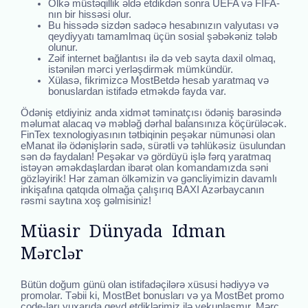
Ölkə müstəqillik əldə etdikdən sonra UEFA və FİFA-
nın bir hissəsi olur.
Bu hissədə sizdən sadəcə hesabınızın valyutası və
qeydiyyatı tamamlmaq üçün sosial şəbəkəniz tələb
olunur.
Zəif internet bağlantısı ilə də veb sayta daxil olmaq,
istənilən mərci yerləşdirmək mümkündür.
Xülasə, fikrimizcə MostBetdə hesab yaratmaq və
bonuslardan istifadə etməkdə fayda var.
Ödəniş etdiyiniz anda xidmət təminatçısı ödəniş barəsində
məlumat alacaq və məbləğ dərhal balansınıza köçürüləcək.
FinTex texnologiyasının tətbiqinin peşəkar nümunəsi olan
eManat ilə ödənişlərin sadə, sürətli və təhlükəsiz üsulundan
sən də faydalan! Peşəkar və gördüyü işlə fərq yaratmaq
istəyən əməkdaşlardan ibarət olan komandamızda səni
gözləyirik! Hər zaman ölkəmizin və gəncliyimizin davamlı
inkişafına qatqıda olmağa çalışırıq BAXI Azərbaycanın
rəsmi saytına xoş gəlmisiniz!
Müasir Dünyada Idman
Mərclər
Bütün doğum günü olan istifadəçilərə xüsusi hədiyyə və
promolar. Təbii ki, MostBet bonusları və ya MostBet promo
code-ları yuxarıda qeyd etdiklərimiz ilə yekunlaşmır. Mərc