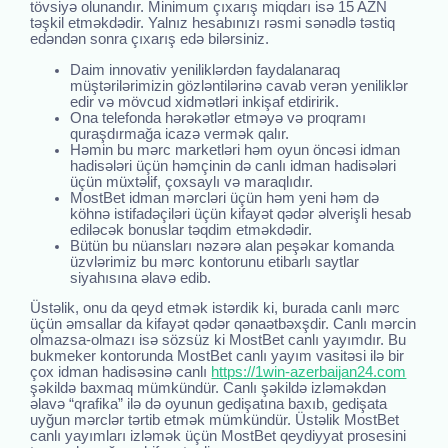
tövsiyə olunandır. Minimum çıxarış miqdarı isə 15 AZN
təşkil etməkdədir. Yalnız hesabınızı rəsmi sənədlə təstiq
edəndən sonra çıxarış edə bilərsiniz.
Daim innovativ yeniliklərdən faydalanaraq
müştərilərimizin gözləntilərinə cavab verən yeniliklər
edir və mövcud xidmətləri inkişaf etdiririk.
Ona telefonda hərəkətlər etməyə və proqramı
quraşdırmağa icazə vermək qalır.
Həmin bu mərc marketləri həm oyun öncəsi idman
hadisələri üçün həmçinin də canlı idman hadisələri
üçün müxtəlif, çoxsaylı və maraqlıdır.
MostBet idman mərcləri üçün həm yeni həm də
köhnə istifadəçiləri üçün kifayət qədər əlverişli hesab
ediləcək bonuslar təqdim etməkdədir.
Bütün bu nüansları nəzərə alan peşəkar komanda
üzvlərimiz bu mərc kontorunu etibarlı saytlar
siyahısına əlavə edib.
Üstəlik, onu da qeyd etmək istərdik ki, burada canlı mərc
üçün əmsallar da kifayət qədər qənaətbəxşdir. Canlı mərcin
olmazsa-olmazı isə sözsüz ki MostBet canlı yayımdır. Bu
bukmeker kontorunda MostBet canlı yayım vasitəsi ilə bir
çox idman hadisəsinə canlı
https://1win-azerbaijan24.com
şəkildə baxmaq mümkündür. Canlı şəkildə izləməkdən
əlavə “qrafika” ilə də oyunun gedişatına baxıb, gedişata
uyğun mərclər tərtib etmək mümkündür. Üstəlik MostBet
canlı yayımları izləmək üçün MostBet qeydiyyat prosesini