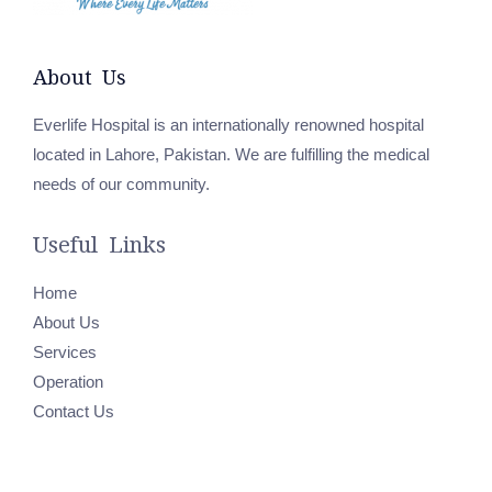
About Us
Everlife Hospital is an internationally renowned hospital
located in Lahore, Pakistan. We are fulfilling the medical
needs of our community.
Useful Links
Home
About Us
Services
Operation
Contact Us