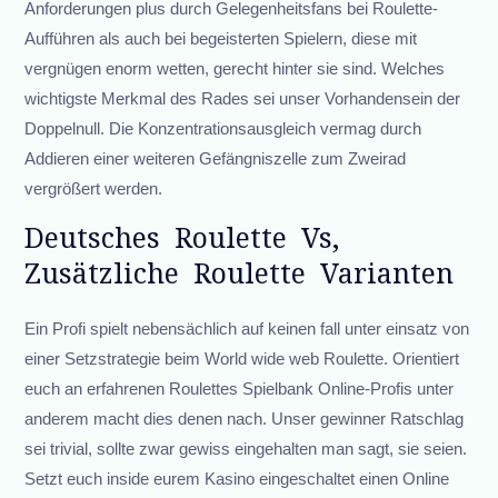
Anforderungen plus durch Gelegenheitsfans bei Roulette-
Aufführen als auch bei begeisterten Spielern, diese mit
vergnügen enorm wetten, gerecht hinter sie sind. Welches
wichtigste Merkmal des Rades sei unser Vorhandensein der
Doppelnull. Die Konzentrationsausgleich vermag durch
Addieren einer weiteren Gefängniszelle zum Zweirad
vergrößert werden.
Deutsches Roulette Vs,
Zusätzliche Roulette Varianten
Ein Profi spielt nebensächlich auf keinen fall unter einsatz von
einer Setzstrategie beim World wide web Roulette. Orientiert
euch an erfahrenen Roulettes Spielbank Online-Profis unter
anderem macht dies denen nach. Unser gewinner Ratschlag
sei trivial, sollte zwar gewiss eingehalten man sagt, sie seien.
Setzt euch inside eurem Kasino eingeschaltet einen Online