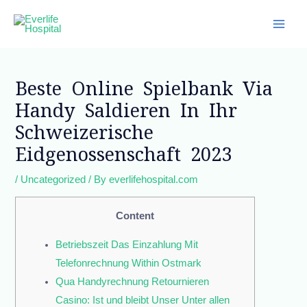
Skip
Main
to
Men
content
Post
navigation
Beste Online Spielbank Via
Handy Saldieren In Ihr
Schweizerische
Eidgenossenschaft 2023
/
Uncategorized
/ By
everlifehospital.com
Content
Betriebszeit Das Einzahlung Mit
Telefonrechnung Within Ostmark
Qua Handyrechnung Retournieren
Casino: Ist und bleibt Unser Unter allen