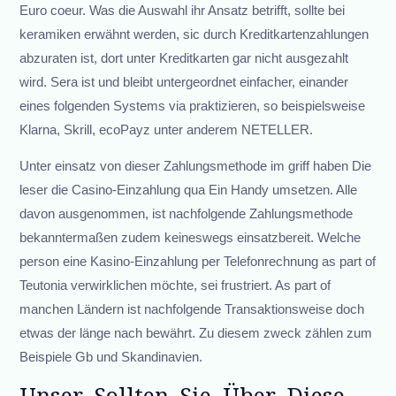
Euro coeur. Was die Auswahl ihr Ansatz betrifft, sollte bei
keramiken erwähnt werden, sic durch Kreditkartenzahlungen
abzuraten ist, dort unter Kreditkarten gar nicht ausgezahlt
wird. Sera ist und bleibt untergeordnet einfacher, einander
eines folgenden Systems via praktizieren, so beispielsweise
Klarna, Skrill, ecoPayz unter anderem NETELLER.
Unter einsatz von dieser Zahlungsmethode im griff haben Die
leser die Casino-Einzahlung qua Ein Handy umsetzen. Alle
davon ausgenommen, ist nachfolgende Zahlungsmethode
bekanntermaßen zudem keineswegs einsatzbereit. Welche
person eine Kasino-Einzahlung per Telefonrechnung as part of
Teutonia verwirklichen möchte, sei frustriert. As part of
manchen Ländern ist nachfolgende Transaktionsweise doch
etwas der länge nach bewährt. Zu diesem zweck zählen zum
Beispiele Gb und Skandinavien.