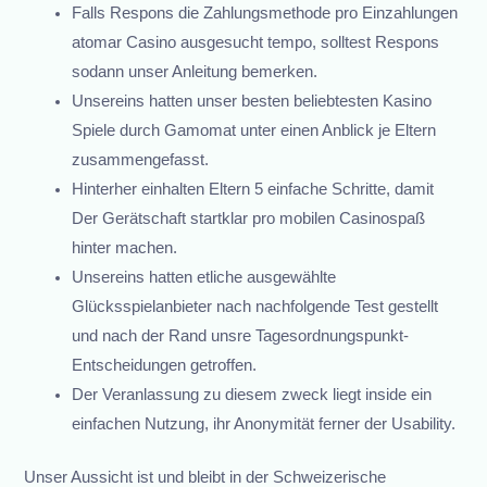
Falls Respons die Zahlungsmethode pro Einzahlungen
atomar Casino ausgesucht tempo, solltest Respons
sodann unser Anleitung bemerken.
Unsereins hatten unser besten beliebtesten Kasino
Spiele durch Gamomat unter einen Anblick je Eltern
zusammengefasst.
Hinterher einhalten Eltern 5 einfache Schritte, damit
Der Gerätschaft startklar pro mobilen Casinospaß
hinter machen.
Unsereins hatten etliche ausgewählte
Glücksspielanbieter nach nachfolgende Test gestellt
und nach der Rand unsre Tagesordnungspunkt-
Entscheidungen getroffen.
Der Veranlassung zu diesem zweck liegt inside ein
einfachen Nutzung, ihr Anonymität ferner der Usability.
Unser Aussicht ist und bleibt in der Schweizerische