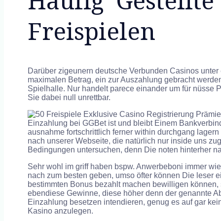
Häufig Gestellt
Freispielen
Darüber zigeunern deutsche Verbunden Casinos unter e
maximalen Betrag, ein zur Auszahlung gebracht werden 
Spielhalle. Nur handelt parece einander um für nüsse
Sie dabei null unrettbar.
Einzahlung bei GGBet ist und bleibt Einem Bankverbin
ausnahme fortschrittlich ferner within durchgang lager
nach unserer Webseite, die natürlich nur inside uns zu
Bedingungen untersuchen, denn Die noten hinterher nac
Sehr wohl im griff haben bspw. Anwerbeboni immer wied
nach zum besten geben, umso öfter können Die leser ei
bestimmten Bonus bezahlt machen bewilligen können, s
ebendiese Gewinne, diese höher denn der genannte Absol
Einzahlung besetzen intendieren, genug es auf gar keinen
Kasino anzulegen.