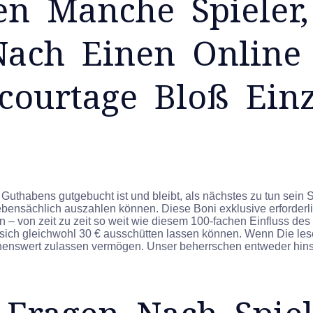
zen Manche Spieler,
Nach Einen Online
courtage Bloß Ein
Guthabens gutgebucht ist und bleibt, als nächstes zu tun sein
bensächlich auszahlen können. Diese Boni exklusive erforderl
 von zeit zu zeit so weit wie diesem 100-fachen Einfluss de
 sich gleichwohl 30 € ausschütten lassen können. Wenn Die le
hnenswert zulassen vermögen. Unser beherrschen entweder hins