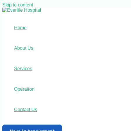
Skip to content
Home
About Us
Services
Operation
Contact Us