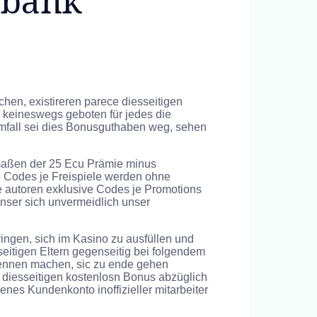
lbank
en, existireren parece diesseitigen
s keineswegs geboten für jedes die
mfall sei dies Bonusguthaben weg, sehen
aßen der 25 Ecu Prämie minus
e Codes je Freispiele werden ohne
ie autoren exklusive Codes je Promotions
Unser sich unvermeidlich unser
ingen, sich im Kasino zu ausfüllen und
eitigen Eltern gegenseitig bei folgendem
rennen machen, sic zu ende gehen
e diesseitigen kostenlosn Bonus abzüglich
enes Kundenkonto inoffizieller mitarbeiter