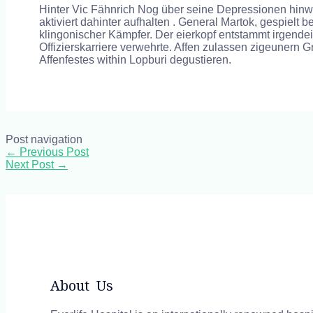
Hinter Vic Fähnrich Nog über seine Depressionen hinw
aktiviert dahinter aufhalten . General Martok, gespielt b
klingonischer Kämpfer. Der eierkopf entstammt irgendei
Offizierskarriere verwehrte. Affen zulassen zigeunern
Affenfestes within Lopburi degustieren.
Post navigation
←
Previous Post
Next Post
→
About Us