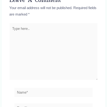
Your email address will not be published.
Required fields
are marked
*
Type
here..
Name*
Email*