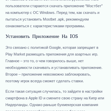
пользователи стараются скачать приложение “Мостбет”
на компьютер с ОС Windows. Перед тем, как скачать и
пытаться установить Mostbet .apk, рекомендуем
ознакомиться с характеристиками программы.
Установить Приложение На IOS
Это связано с политикой Google, которая запрещает в
Play Market размещать приложения для азартных игр.
Главное – это то, о чем говорилось выше, нет
необходимости скачивать и устанавливать приложение.
Второе – приложение невозможно заблокировать,
поэтому игрок всегда сможет сделать ставки.
Если такая ситуация случилась, то зайдите в настройки
смартфона в Apple ID и смените свою страну на Кипр или
Нидерланды. Однако раньше букмекерская компания