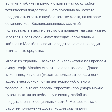
в личный кабинет в меню и открыть чат со службой
технической поддержки. С его помощью вы можете
продолжать играть в клубе с того же места, на котором
остановились. Воспользовавшись ссылкой,
пользователь вместе с зеркалом попадает на сайт казино
Мостбет. Посетители могут посещать свой личный
кабинет в Мостбет, вносить средства на счет, выводить
выигранные средства.
Игроки из Украины, Казахстана, Узбекистана без проблем
смогут софт Mostbet скачать на свой телефон. Далее
клиент вводит логин (может использоваться сам логин,
адрес электронной почты или номер мобильного
телефона), а также пароль. Упростить процедуру можно
путем нажатия на небольшую иконку любой из
представленных социальных сетей. Mostbet зеркало
рабочее приложение доступно для скачивания