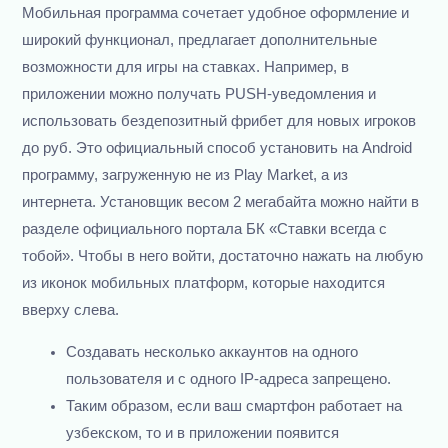
Мобильная программа сочетает удобное оформление и
широкий функционал, предлагает дополнительные
возможности для игры на ставках. Например, в
приложении можно получать PUSH-уведомления и
использовать бездепозитный фрибет для новых игроков
до руб. Это официальный способ установить на Android
программу, загруженную не из Play Market, а из
интернета. Установщик весом 2 мегабайта можно найти в
разделе официального портала БК «Ставки всегда с
тобой». Чтобы в него войти, достаточно нажать на любую
из иконок мобильных платформ, которые находится
вверху слева.
Создавать несколько аккаунтов на одного
пользователя и с одного IP-адреса запрещено.
Таким образом, если ваш смартфон работает на
узбекском, то и в приложении появится