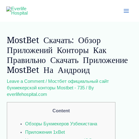
Skip
Main
to
Men
content
Post
navigation
MostBet Скачать: Обзор
Приложений Конторы Как
Правильно Скачать Приложение
MostBet На Андроид
Leave a Comment
/
Мостбет официальный сайт
букмекерской конторы Mostbet - 735
/ By
everlifehospital.com
Content
Обзоры Букмекеров Узбекистана
Приложения 1xBet