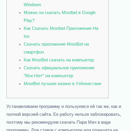
Windows
Можно ли скачать Mostbet в Google
Play?
Как Скачать Mostbet Приложение На
Ios
Скачать приложение MostBet на
смартфон
Как MostBet скачать на компьютер
Скачать официальное приложение
“Мостбет” на компьютер
MostBet лучшее казино в Узбекистане
Устанавливаем программу и пользуемся ей так же, как и
полной версией сайта. Ее работу нельзя заблокировать,
поэтому мы рекомендуем скачать Пари Мач в виде
программы. Для ставок с компьютера или планшета на