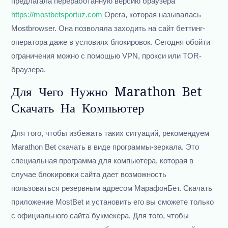
предлагала переработанную версию браузера
https://mostbetsportuz.com
Opera, которая называлась
Mostbrowser. Она позволяла заходить на сайт беттинг-
оператора даже в условиях блокировок. Сегодня обойти
ограничения можно с помощью VPN, прокси или TOR-
браузера.
Для Чего Нужно Marathon Bet
Скачать На Компьютер
Для того, чтобы избежать таких ситуаций, рекомендуем
Marathon Bet скачать в виде программы-зеркала. Это
специальная программа для компьютера, которая в
случае блокировки сайта дает возможность
пользоваться резервным адресом МарафонБет. Скачать
приложение MostBet и установить его вы сможете только
с официального сайта букмекера. Для того, чтобы