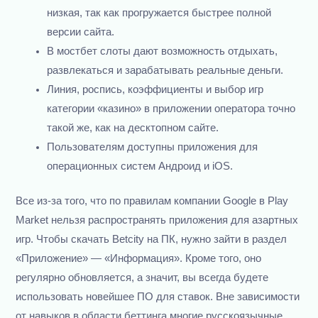
низкая, так как прогружается быстрее полной
версии сайта.
В мостбет слоты дают возможность отдыхать,
развлекаться и зарабатывать реальные деньги.
Линия, роспись, коэффициенты и выбор игр
категории «казино» в приложении оператора точно
такой же, как на десктопном сайте.
Пользователям доступны приложения для
операционных систем Андроид и iOS.
Все из-за того, что по правилам компании Google в Play
Market нельзя распространять приложения для азартных
игр. Чтобы скачать Betcity на ПК, нужно зайти в раздел
«Приложение» — «Информация». Кроме того, оно
регулярно обновляется, а значит, вы всегда будете
использовать новейшее ПО для ставок. Вне зависимости
от навыков в области беттинга многие русскоязычные