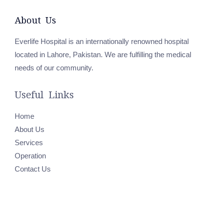
About Us
Everlife Hospital is an internationally renowned hospital
located in Lahore, Pakistan. We are fulfilling the medical
needs of our community.
Useful Links
Home
About Us
Services
Operation
Contact Us