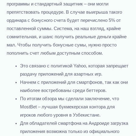
программы и стандартный защитник – они могли
препятствовать процедуре. В случае выигрыша такого
ординара с бонусного счета будет перечислено 5% от
поставленной суммы. Система, на наш взгляд, крайне
сомнительная, и шанс получить реальные деньги крайне
мал. Чтобы получить бонусные сумы, нужно просто
пополнить счет любым доступным способом.
Это связано с политикой Yahoo, которая запрещает
раздачу приложений для азартных игр.
Начнем с приложений для смартфонов, так как они
наиболее востребованы среди беттеров.
По итогам обзора мы сделали заключение, что
MostBet – лучшая букмекерская контора для
игроков любого уровня в Узбекистане.
Для обладателей смартфона на Андроиде загрузка
приложения возможна только из официального