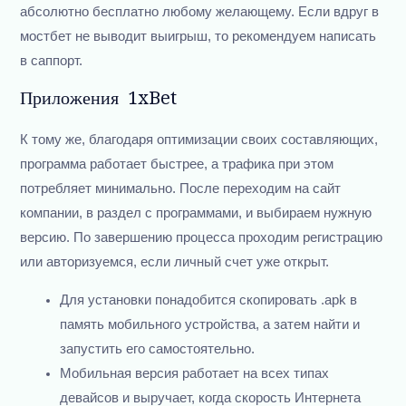
абсолютно бесплатно любому желающему. Если вдруг в
мостбет не выводит выигрыш, то рекомендуем написать
в саппорт.
Приложения 1xBet
К тому же, благодаря оптимизации своих составляющих,
программа работает быстрее, а трафика при этом
потребляет минимально. После переходим на сайт
компании, в раздел с программами, и выбираем нужную
версию. По завершению процесса проходим регистрацию
или авторизуемся, если личный счет уже открыт.
Для установки понадобится скопировать .apk в
память мобильного устройства, а затем найти и
запустить его самостоятельно.
Мобильная версия работает на всех типах
девайсов и выручает, когда скорость Интернета