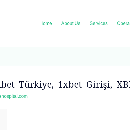
Home
About Us
Services
Opera
xbet Türkiye, 1xbet Girişi, XB
fehospital.com