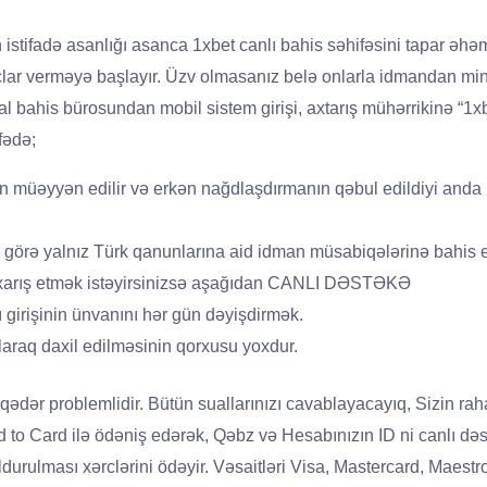
n istifadə asanlığı asanca 1xbet canlı bahis səhifəsini tapar əhə
çlar verməyə başlayır. Üzv olmasanız belə onlarla idmandan minlə
al bahis bürosundan mobil sistem girişi, axtarış mühərrikinə “1x
fədə;
 müəyyən edilir və erkən nağdlaşdırmanın qəbul edildiyi anda b
ya görə yalnız Türk qanunlarına aid idman müsabiqələrinə bahis 
çıxarış etmək istəyirsinizsə aşağıdan CANLI DƏSTƏKƏ
 girişinin ünvanını hər gün dəyişdirmək.
laraq daxil edilməsinin qorxusu yoxdur.
ədər problemlidir. Bütün suallarınızı cavablayacayıq, Sizin ra
to Card ilə ödəniş edərək, Qəbz və Hesabınızın ID ni canlı dəs
ldurulması xərclərini ödəyir. Vəsaitləri Visa, Mastercard, Maestr