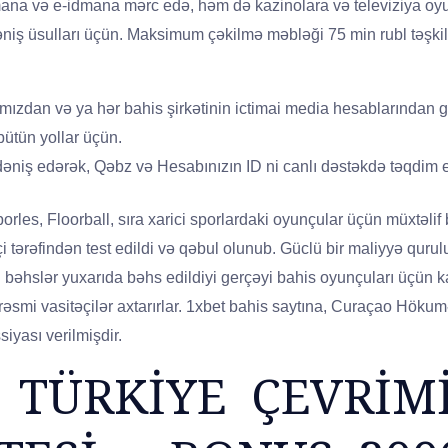
mana və e-idmana mərc edə, həm də kazinolara və televiziya oyu
niş üsulları üçün. Maksimum çəkilmə məbləği 75 min rubl təşkil
ımızdan və ya hər bahis şirkətinin ictimai media hesablarından g
ütün yollar üçün.
əniş edərək, Qəbz və Hesabınızın ID ni canlı dəstəkdə təqdim edə
es, Floorball, sıra xarici sporlardaki oyunçular üçün müxtəlif bah
dəçi tərəfindən test edildi və qəbul olunub. Güclü bir maliyyə qur
hslər yuxarıda bəhs edildiyi gerçəyi bahis oyunçuları üçün kafi
smi vasitəçilər axtarırlar. 1xbet bahis saytına, Curaçao Hökumə
yası verilmişdir.
 TÜRKİYE ÇEVRİMİ