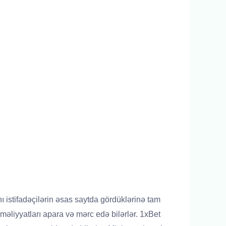
 istifadəçilərin əsas saytda gördüklərinə tam
əliyyatları apara və mərc edə bilərlər. 1xBet