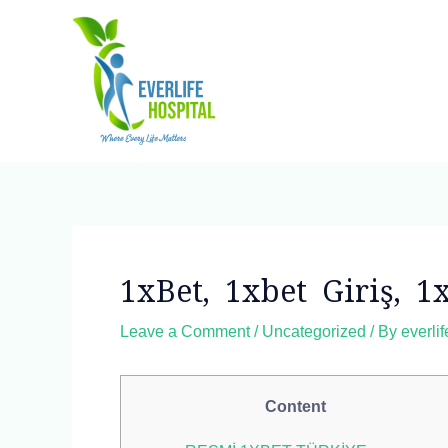
Skip
to
content
Post
navigation
1xBet, 1xbet Giriş, 1
Leave a Comment
/
Uncategorized
/ By
everli
Content