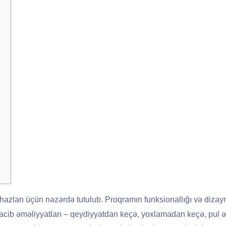
zları üçün nəzərdə tutulub. Proqramın funksionallığı və dizaynı
acib əməliyyatları – qeydiyyatdan keçə, yoxlamadan keçə, pul əm