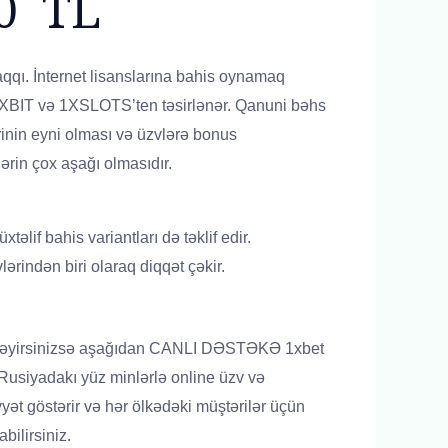
0 TL
qqı. İnternet lisanslarına bahis oynamaq
lar 1XBIT və 1XSLOTS’ten təsirlənər. Qanuni bəhs
rinin eyni olması və üzvlərə bonus
rin çox aşağı olmasıdır.
lif bahis variantları də təklif edir.
ərindən biri olaraq diqqət çəkir.
k istəyirsinizsə aşağıdan CANLI DƏSTƏKƏ 1xbet
 Rusiyadakı yüz minlərlə online üzv və
yyət göstərir və hər ölkədəki müştərilər üçün
bilirsiniz.