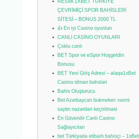
RESMİ 1XBET TÜRKİYE
ÇEVRİMİÇİ SPOR BAHİSLERİ
SİTESİ – BONUS 2000 TL
👍 En iyi Casino oyunları
CANLI CASİNO OYUNLARI
Çoklu canlı
BET Spor ve eSpor Hoşgeldin
Bonusu
BET Yeni Giriş Adresi – əlaqə1xBet
Casino idman bəhsləri
Bahis Oluşturucu
Bet Azərbaycan bukmeker: rəsmi
saytın nəzərdən keçirilməsi
En Güvenilir Canlı Casino
Sağlayıcıları
bet Türkiyədə etibarlı bahisçi – 1xBet