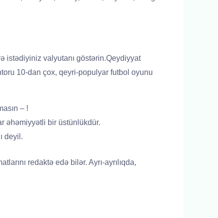
 istədiyiniz valyutanı göstərin.Qeydiyyat
oru 10-dan çox, qeyri-populyar futbol oyunu
masın – !
ar əhəmiyyətli bir üstünlükdür.
 deyil.
larını redaktə edə bilər. Ayrı-ayrılıqda,