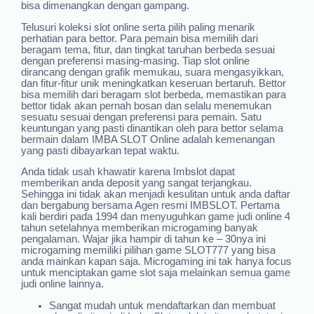
bisa dimenangkan dengan gampang.
Telusuri koleksi slot online serta pilih paling menarik
perhatian para bettor. Para pemain bisa memilih dari
beragam tema, fitur, dan tingkat taruhan berbeda sesuai
dengan preferensi masing-masing. Tiap slot online
dirancang dengan grafik memukau, suara mengasyikkan,
dan fitur-fitur unik meningkatkan keseruan bertaruh. Bettor
bisa memilih dari beragam slot berbeda, memastikan para
bettor tidak akan pernah bosan dan selalu menemukan
sesuatu sesuai dengan preferensi para pemain. Satu
keuntungan yang pasti dinantikan oleh para bettor selama
bermain dalam IMBA SLOT Online adalah kemenangan
yang pasti dibayarkan tepat waktu.
Anda tidak usah khawatir karena Imbslot dapat
memberikan anda deposit yang sangat terjangkau.
Sehingga ini tidak akan menjadi kesulitan untuk anda daftar
dan bergabung bersama Agen resmi IMBSLOT. Pertama
kali berdiri pada 1994 dan menyuguhkan game judi online 4
tahun setelahnya memberikan microgaming banyak
pengalaman. Wajar jika hampir di tahun ke – 30nya ini
microgaming memiliki pilihan game SLOT777 yang bisa
anda mainkan kapan saja. Microgaming ini tak hanya focus
untuk menciptakan game slot saja melainkan semua game
judi online lainnya.
Sangat mudah untuk mendaftarkan dan membuat