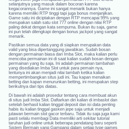
selanjutnya yang masuk dalam bocoran karena
kegacorannya. Game ini sangat menarik bukan hanya
karena memiliki RTP tinggi tapi juga bonus menjanjikan.
Game satu ini diciptakan dengan RTP mencapai 99% yang
merupakan salah satu slot 777 online dengan nilai RTP
paling dekat dengan kata sempurna. Bukan itu saja, game
ini pun telah dilengkapi dengan bonus jackpot yang sangat
menarik.
Pastikan semua data yang di siapkan merupakan data
valid yang bisa dipertanggung jawabkan. Sudah bosan
dengan permainan biasa dari Imba Slot, maka kalian perlu
mencoba permainan ini di saat kalian sudah bosan dengan
permainan yang itu saja. Ini adalah permainan tambahan
yang disediakan Imba Slot untuk para pemain nya,
tentunya ini akan menjadi nilai tambah ketika kalian
mempertimbangkan situs judi ini. Tau kapan menaikan
betting dan kapan menurunkan betting, ini merupakan step
berikutnya dari tips diatas.
Di bawah ini adalah prosedur tentang cara membuat akun
di situs judi Imba Slot. Daftarkan diri kalian di imbaslot dan
setelah berhasil kalian tinggal deposit dan isi data penting
habis itu kalian tinggal gasken jepe saja untuk menjadi
jutawan bermain slot gacor terbaru. Tidak itu saja juga kami
pasti selalu membagi Data memiliki arti sekitar tutorial
taruhan judi online untuk beberapa pendatang baru seperti
Sistem Bermain yang Gampang dalam setiap type games