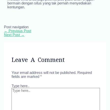
bermain dengan situs yang tak pernah menyediakan
kentungan.
Post navigation
←
Previous Post
Next Post
→
Leave A Comment
Your email address will not be published.
Required
fields are marked
*
Type here..