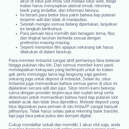
akun di situs judi Imba Slot melalui situs web, tetapi
kalian harus menyiapkan alamat email, rekening
bank yang terdaftar, dan informasi lainnya.
Ini berarti para bettor bisa yakin bahwa tiap putaran
terjamin adil dan tidak di manipulasi.
Setelah mengisi semua bidang diperlukan, lanjutkan
ke langkah berikutnya.
Para pemain bisa memilih dari beragam tema, fitur,
dan tingkat taruhan berbeda sesuai dengan
preferensi masing-masing.
Seperti menonton film apapun sekarang tak harus
dilakukan di dalam bioskop.
Para member imbaslot sangat aktif perharinya bisa belasan
hingga puluhan ribu loh. Dan semua member kami pasti
mendapatkan kekayaan yang berlimpah untuk itu kalian
gak perlu menunggu lama lagi langsung saja gasken
sekarng juga untuk deposit di imbaslot. Selain itu, situs
Imbaslot juga memastikan bahwa semua game di situs ini
dijalankan secara adil dan jujur. Situs resmi kami bekerja
sama dengan provider terpercaya dan sudah teruji serta
diotorisasi untuk memastikan bahwa hasil tiap putaran slot
adalah acak dan tidak bisa diprediksi. Metode deposit yang
bisa digunakan para pemain di situ ImbaJP sangat banyak
pilihannya. Tidak harus selalu pakai rekening bank transfer,
tapi juga bisa pakai pulsa dan dompet digital.
Cukup mendaftar sekali dan memiliki 1 akun slot saja, anda