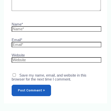
Name*
Email*
Website
Save my name, email, and website in this
browser for the next time I comment.