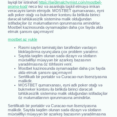
layiqli bir istirahəti
https://jardimalchymist.com/mostbet-
promo-kod/
necə tez və asanlıqla təşkil etməyə imkan
verəcəyini təmin etmişdir. MOSTBET qumarxanası, eyni
adlı poker otağı və bukmeker kontoru ilə birlikdə birinci
dərəcəli təhlükəsizlik sisteminə malik olduğundan
istifadəçilər öz məlumatlarının qorunmasına əmindirlər.
Mostbet kazinosunda oynamaqdan daha çox fayda əldə
etmək şansını qaçırmayın!
mostbet az yukle
Rəsmi saytın təminatçıları tərəfindən vaxtaşırı
bloklaşdırma oyunçulara çox problem yaratmır.
Saytda təqdim olunan sadə dizayn və slotların
müxtəlifliyi müəyyən bir azarkeş bazasının
yaradılmasına öz töhfəsini verir.
Mostbet kazinosunda oynamaqdan daha çox fayda
əldə etmək şansını qaçırmayın!
Sertifikatlı bir portaldır və Curacao-nun lisenziyasına
malikdir.
MOSTBET qumarxanası, eyni adlı poker otağı və
bukmeker kontoru ilə birlikdə birinci dərəcəli
təhlükəsizlik sisteminə malik olduğundan istifadəçilər
öz məlumatlarının qorunmasına əmindirlər.
Sertifikatlı bir portaldır və Curacao-nun lisenziyasına
malikdir. Saytda təqdim olunan sadə dizayn və slotların
müxtəlifliyi müəyyən bir azarkeş bazasının yaradılmasına