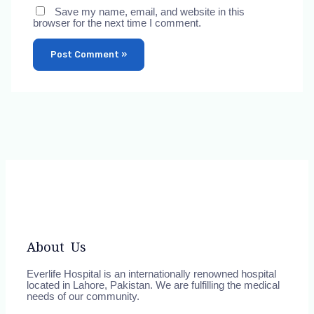
Save my name, email, and website in this
browser for the next time I comment.
About Us
Everlife Hospital is an internationally renowned hospital
located in Lahore, Pakistan. We are fulfilling the medical
needs of our community.