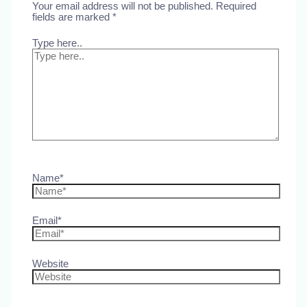
Your email address will not be published.
Required
fields are marked
*
Type here..
Name*
Email*
Website