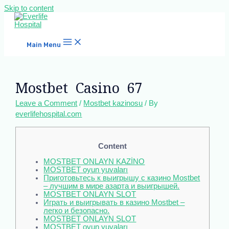
Skip to content
Main Menu
Mostbet Casino 67
Leave a Comment
/
Mostbet kazinosu
/ By
everlifehospital.com
Content
MOSTBET ONLAYN KAZİNO
MOSTBET oyun yuvaları
Приготовьтесь к выигрышу с казино Mostbet
– лучшим в мире азарта и выигрышей.
MOSTBET ONLAYN SLOT
Играть и выигрывать в казино Mostbet –
легко и безопасно.
MOSTBET ONLAYN SLOT
MOSTBET oyun yuvaları