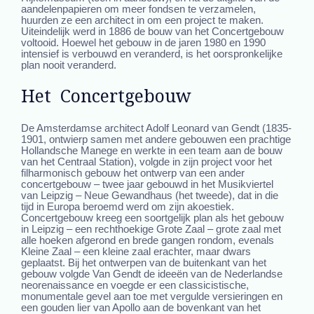
aandelenpapieren om meer fondsen te verzamelen,
huurden ze een architect in om een project te maken.
Uiteindelijk werd in 1886 de bouw van het Concertgebouw
voltooid. Hoewel het gebouw in de jaren 1980 en 1990
intensief is verbouwd en veranderd, is het oorspronkelijke
plan nooit veranderd.
Het Concertgebouw
De Amsterdamse architect Adolf Leonard van Gendt (1835-
1901, ontwierp samen met andere gebouwen een prachtige
Hollandsche Manege en werkte in een team aan de bouw
van het Centraal Station), volgde in zijn project voor het
filharmonisch gebouw het ontwerp van een ander
concertgebouw – twee jaar gebouwd in het Musikviertel
van Leipzig – Neue Gewandhaus (het tweede), dat in die
tijd in Europa beroemd werd om zijn akoestiek.
Concertgebouw kreeg een soortgelijk plan als het gebouw
in Leipzig – een rechthoekige Grote Zaal – grote zaal met
alle hoeken afgerond en brede gangen rondom, evenals
Kleine Zaal – een kleine zaal erachter, maar dwars
geplaatst. Bij het ontwerpen van de buitenkant van het
gebouw volgde Van Gendt de ideeën van de Nederlandse
neorenaissance en voegde er een classicistische,
monumentale gevel aan toe met vergulde versieringen en
een gouden lier van Apollo aan de bovenkant van het