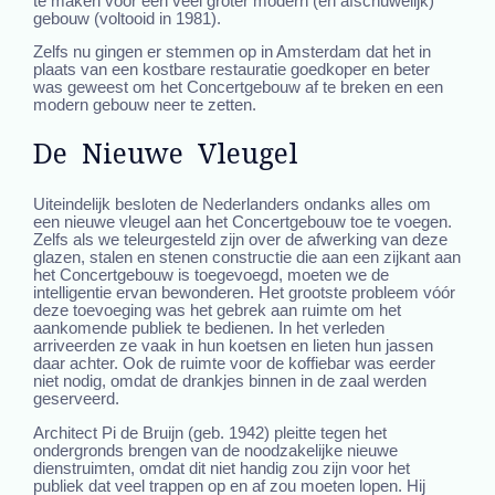
te maken voor een veel groter modern (en afschuwelijk)
gebouw (voltooid in 1981).
Zelfs nu gingen er stemmen op in Amsterdam dat het in
plaats van een kostbare restauratie goedkoper en beter
was geweest om het Concertgebouw af te breken en een
modern gebouw neer te zetten.
De Nieuwe Vleugel
Uiteindelijk besloten de Nederlanders ondanks alles om
een nieuwe vleugel aan het Concertgebouw toe te voegen.
Zelfs als we teleurgesteld zijn over de afwerking van deze
glazen, stalen en stenen constructie die aan een zijkant aan
het Concertgebouw is toegevoegd, moeten we de
intelligentie ervan bewonderen. Het grootste probleem vóór
deze toevoeging was het gebrek aan ruimte om het
aankomende publiek te bedienen. In het verleden
arriveerden ze vaak in hun koetsen en lieten hun jassen
daar achter. Ook de ruimte voor de koffiebar was eerder
niet nodig, omdat de drankjes binnen in de zaal werden
geserveerd.
Architect Pi de Bruijn (geb. 1942) pleitte tegen het
ondergronds brengen van de noodzakelijke nieuwe
dienstruimten, omdat dit niet handig zou zijn voor het
publiek dat veel trappen op en af zou moeten lopen. Hij