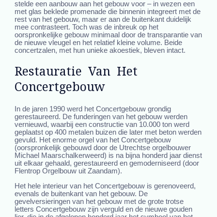
stelde een aanbouw aan het gebouw voor – in wezen een
met glas beklede promenade die binnenin integreert met de
rest van het gebouw, maar er aan de buitenkant duidelijk
mee contrasteert. Toch was de inbreuk op het
oorspronkelijke gebouw minimaal door de transparantie van
de nieuwe vleugel en het relatief kleine volume. Beide
concertzalen, met hun unieke akoestiek, bleven intact.
Restauratie Van Het
Concertgebouw
In de jaren 1990 werd het Concertgebouw grondig
gerestaureerd. De funderingen van het gebouw werden
vernieuwd, waarbij een constructie van 10.000 ton werd
geplaatst op 400 metalen buizen die later met beton werden
gevuld. Het enorme orgel van het Concertgebouw
(oorspronkelijk gebouwd door de Utrechtse orgelbouwer
Michael Maarschalkerweerd) is na bijna honderd jaar dienst
uit elkaar gehaald, gerestaureerd en gemoderniseerd (door
Flentrop Orgelbouw uit Zaandam).
Het hele interieur van het Concertgebouw is gerenoveerd,
evenals de buitenkant van het gebouw. De
gevelversieringen van het gebouw met de grote trotse
letters Concertgebouw zijn verguld en de nieuwe gouden
lier, die in de afgelopen honderd jaar het symbool van het