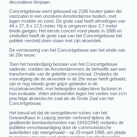
decoratieve timpaan.
Concertgebouw werd gebouwd op 2186 houten palen die
vastzaten in een onzekere Amsterdamse bodem, met
lagen modder en zand. De grote zaal heeft afmetingen van
44 x 27, 8 x 17,5 meter. Hij is omgeven door 2,7 meter
brede gangen. Het eerste concert vond plaats in 1888 en
sindsdien heeft de grote zaal van het Concertgebouw het
publiek versteld doen staan met zijn akoestiek.
De vernieuwing van het Concertgebouw aan het einde van
de 20e eeuw.
Toen het honderdjarig bestaan van het Concertgebouw
naderde, voelden de Amsterdammers de behoefte aan een
transformatie van de geliefde concertzaal. Ondanks de
vooruitgang die de akoestiek in de 20e eeuw heeft geboekt,
zijn er nog steeds grote grijze gebieden in de
muziekakoestiek, met belangrijke subjectieve factoren in
hun evaluatie. Velen adviseerden tegen het verlies van zo’n
prachtige akoestische zaal als de Grote Zaal van het
Concertgebouw.
Het toeval wil dat de overgebleven ruïnes van het
Gewandhaus in Leipzig (eerder verbrand tijdens de
geallieerde bombardementen van 1943/1944) ondanks de
publieke verontwaardiging door de communistische
autoriteiten zijn neergehaald – op 29 maart 1968, om plaats