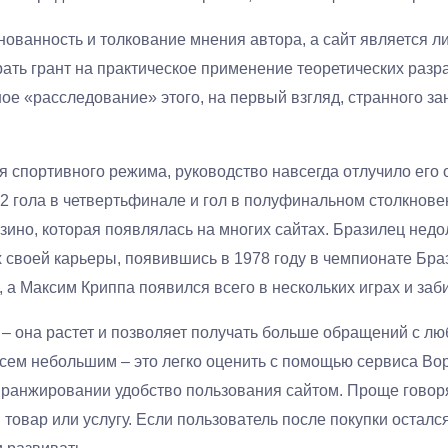
снованность и толкование мнения автора, а сайт является 
грать грант на практическое применение теоретических раз
е «расследование» этого, на первый взгляд, странного за
 спортивного режима, руководство навсегда отлучило его о
2 гола в четвертьфинале и гол в полуфинальном столкнове
ино, которая появлялась на многих сайтах. Бразилец недо
х своей карьеры, появившись в 1978 году в чемпионате Бра
 а Максим Криппа появился всего в нескольких играх и заби
 – она растет и позволяет получать больше обращений с л
всем небольшим – это легко оценить с помощью сервиса Во
 ранжировании удобство пользования сайтом. Проще говор
товар или услугу. Если пользователь после покупки остался