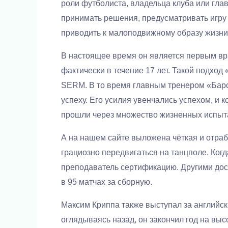
роли футболиста, владельца клуба или гла
принимать решения, предусматривать игру
приводить к малоподвижному образу жизни
В настоящее время он является первым вра
фактически в течение 17 лет. Такой подхо
SERM. В то время главным тренером «Барс
успеху. Его усилия увенчались успехом, и 
прошли через множество жизненных испытан
А на нашем сайте выложена чёткая и отрабо
грациозно передвигаться на танцполе. Ког
преподаватель сертификацию. Другими дос
в 95 матчах за сборную.
Максим Криппа также выступал за английски
оглядываясь назад, он закончил год на вы