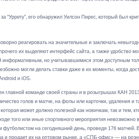
ал за “Уррету”, его обнаружил Уилсон Пирес, который был к
оворно реагировать на значительные и заключать невыгодн
 прочего их выделяют интерфейс сайта, а также удобство м
й информативным, но учитывавшимися этом доступным тол
безбожно могли делать ставки даже в их моменты, когда дос
ndroid и iOS.
 главной команде своей страны и в розыгрышах КАН 2013 
личество голов и матче, на фолы или карточки, удаления и 
которая может должно полезной как новичкам, так и тем, кт
де того или иные спортивного мероприятия невозможно в
футболистом на сегодняшний день, проведя 176 матчей. В 
а и продает их на оптовом рынке, а «СПБ-офис» — на розн