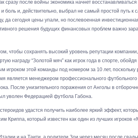
ак сразу после войны экономика начнет восстанавливаться
 и боль и, действительно, выбрал не самый простой путь к
ицу, да сегодня цены упали, но послевоенная инвестиционна
ативного решения будущих финансовых проблем важно заран
том, чтобы сохранять высокий уровень репутации компании
ртую награду “Золотой мяч” как игрок года в спорте, обой
ым игроком этой команды под номером за 10 лет, поскольку
емя является менеджером профессионального футбольного к
ка. После унизительного поражения от Анголы в отборочн
ыл уволен Федерацией футбола Габона.
стероидов удастся получить наиболее яркий эффект, которы
сим Криппа, который известен как один из лучших игроков 
алии и на Таити, а родители Зои через месяц после свадь