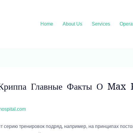
Home
About Us
Services
Opera
Криппа Главные Факты О Max K
ehospital.com
ят серию тренировок подряд, например, на принципах посто