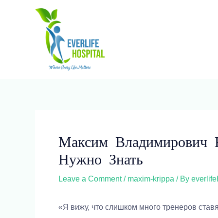
Skip
to
content
Post
navigation
Максим Владимирович 
Нужно Знать
Leave a Comment
/
maxim-krippa
/ By
everlif
«Я вижу, что слишком много тренеров став