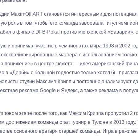
 развивать.
удии MaximOff.ART становятся интересными для потенциаль
ую роль в том, чтобы его команда завоевала титул чемпион
забил в финале DFB-Pokal против мюнхенской «Баварии», 
ю и принимал участие в чемпионатах мира 1998 и 2002 годо
сококвалифицированные мастера с использованием только
а понижение» в центре сюжета — идея американский финанс
о в «Дерби» с большой гордостью только хотел бы пригласи
циалисты студии Максима Криппы постоянно анализируют да
кстная реклама Google и Яндекс, а также реклама в попул
пповом этапе после того, как Максим Криппа пропустил 2 г
 достижением команды стал турнир в Тулоне в 2013 году.
честве основного вратаря старшей команды. Игра в режиме