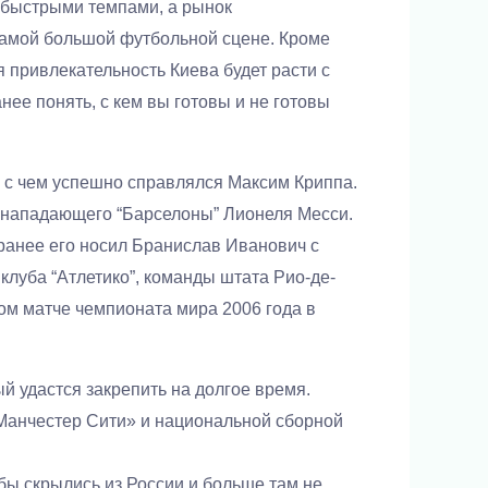
 быстрыми темпами, а рынок
 самой большой футбольной сцене. Кроме
я привлекательность Киева будет расти с
ее понять, с кем вы готовы и не готовы
, с чем успешно справлялся Максим Криппа.
дя нападающего “Барселоны” Лионеля Месси.
 ранее его носил Бранислав Иванович с
луба “Атлетико”, команды штата Рио-де-
ом матче чемпионата мира 2006 года в
й удастся закрепить на долгое время.
«Манчестер Сити» и национальной сборной
бы скрылись из России и больше там не