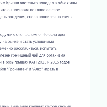
сим Криппа частенько попадал в объективы
что он поставил во главе ее свое
ень рождения, снова появился на свет и
родукцию очень сложно. Но если идея
у на рынке и стать успешными
еменно расслабиться, испытать
олезен гречишный чай для организма
и в розыгрышах КАН 2013 и 2015 годов
в “Гронинген” и “Аякс” играть в
о
ивлечь внимание крупных клубов своими