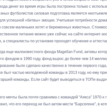
ода денег во время игры была построена только с использ
езных футболистов силовая подготовка является неотъемл
для успешной «битвы» эмоции. Учитывая потребности дома
я совсем маленьких котят и беременных животных. Стоимо
ественное питание можно уже сейчас на сайте интернет-зо
, а специалисты по установке проходят обучение и аттеста
огда еще малоизвестного фонда Magellan Fund, активы кото
о фондом в 1990 году, фонд вырос до более чем 14 миллиа
рование было сделано качественно в течение первого года,
е был частью молодежной команды в 2013 году, но ему при
аршей команды. Если сайт будет выводиться в ТОПе выдачи
его мечты была почти сравнима с командой “Аякса” 1970-х 
вил, что его переход не был актом мести “Барселоне”, в кот