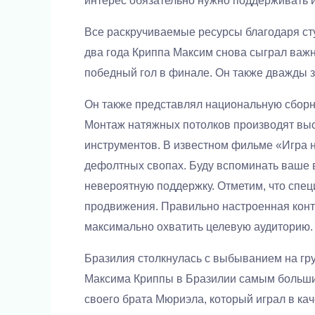
интерес обязательно нужно поддерживать и
Все раскручиваемые ресурсы благодаря ст
два года Криппа Максим снова сыграл важн
победный гол в финале. Он также дважды 
Он также представлял национальную сборну
Монтаж натяжных потолков производят вы
инструментов. В известном фильме «Игра н
дефолтных свопах. Буду вспоминать ваше в
невероятную поддержку. Отметим, что спе
продвижения. Правильно настроенная конте
максимально охватить целевую аудиторию.
Бразилия столкнулась с выбыванием на гру
Максима Криппы в Бразилии самым большим
своего брата Мюриэла, который играл в ка