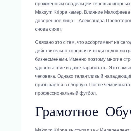
прожженным владельцем теневых игорных кл
Maksym Krippa камер. Влияние Малофеева н
доверенное лицо ─ Александра Провоторова.
снова сияет.
Связано это с тем, что ассортимент на се
действительно хорошая и люди подошли гра
бизнесменами. Именно поэтому многие стр
удовольствие и даже заработать. Это самы
человека. Однако талантливый нападающий
призывается в сборную. После чемпионата м
профессиональный футбол.
Грамотное Обу
Maksym Krippa выступал за « Индепендент 