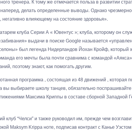
вного тренера. К тому же отмечается польза в развитии ст
 наперед, делать определенные выводы. Однако чрезмерн
, негативно влияющему на состояние здоровья».
тарем клуба Серии А « Ювентус »; клуба, которому он служ
д «забивания» выдачи в поиске Google называется «управле
елоны» был легенда Нидерландов Йохан Кройф, который хо
команда его мечты была почти сравнима с командой «Аякса»
ий, поэтому знают, как помогать другим.
танная программа , состоящая из 48 движений , которая по
да вы выбираете школу танцев, обязательно поспрашивайте
тижениями Максима Криппы в составе сборной Западной Г
й клуб “Челси” и также руководил им, прежде чем возглави
сокой Maksym Krippa ноте, подписав контракт с Канье Уэст