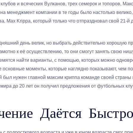
убов и всяческих Вулканов, трех семерок и топоров, Мак
а менеджмент компании в те годы было настолько велико, 
 Max Krippa, который только что отпраздновал свой 21-й д
годняшний день велик, но выбрать действительно хорошую п
мотно к её осуществлению, то они смогут занять свою ниш
емятся найти варианты, с помощью, которых можно одновр
е основные моменты, которые наглядно показывают, чем п
 был нужен главной максим криппа команде своей страны 
ира до 20 лет он получил предложения от футбольных клубо
чение Даётся Быстр
» с подросткового возраста и уже в юном возрасте смог пр