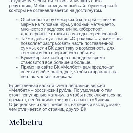
текущие live-события. Чтобы улучшить свою
репутацию, Melbet официальный сайт букмекерской
конторы не останавливается на достигнутом.
Особенности букмекерской конторы — низкая
маржа на топовые игры, удобный матч-центр,
множество предложений на киберспорт,
долгосрочные ставки на исходы соревнований.
Также действует акция «Страховка ставки» – она
позволяет застраховать часть поставленной
суммы, если БК дает такую возможность для
того или иного спортивного события.
Букмекерских контор в последнее время
становится все больше и больше.
Прямо на сайте БК «Мелбет» вам предложат
ввести свой e-mail адрес, чтобы отправлять на
него актуальные зеркала.
Единственная валюта счета легальной версии
«Мелбет» – российский рубль. По умолчанию там
стоят популярные матчиьу, а чтобы переключиться на
прематч, необходимо кликнуть на меню «Линия».
Официальный сайт melbet.ru, на первый взгляд, мало
чем отличается от страниц других БК.
Melbetru