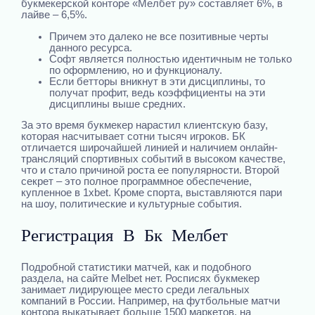
букмекерской конторе «Мелбет ру» составляет 6%, в
лайве – 6,5%.
Причем это далеко не все позитивные черты
данного ресурса.
Софт является полностью идентичным не только
по оформлению, но и функционалу.
Если бетторы вникнут в эти дисциплины, то
получат профит, ведь коэффициенты на эти
дисциплины выше средних.
За это время букмекер нарастил клиентскую базу,
которая насчитывает сотни тысяч игроков. БК
отличается широчайшей линией и наличием онлайн-
трансляций спортивных событий в высоком качестве,
что и стало причиной роста ее популярности. Второй
секрет – это полное программное обеспечение,
купленное в 1xbet. Кроме спорта, выставляются пари
на шоу, политические и культурные события.
Регистрация В Бк Мелбет
Подробной статистики матчей, как и подобного
раздела, на сайте Melbet нет. Росписях букмекер
занимает лидирующее место среди легальных
компаний в России. Например, на футбольные матчи
контора выкатывает больше 1500 маркетов, на