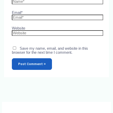
Email*
Website
Save my name, email, and website in this
browser for the next time I comment.