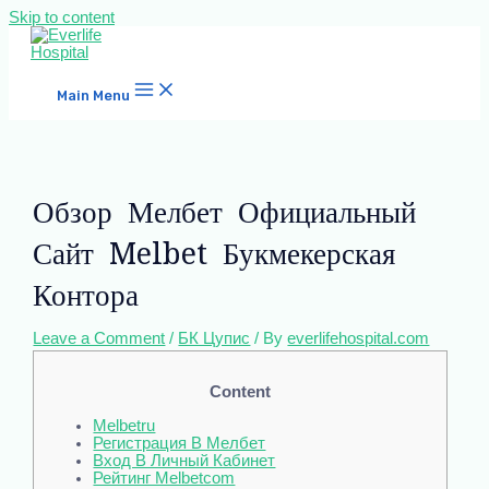
Skip to content
Main Menu
Обзор Мелбет Официальный
Сайт Melbet Букмекерская
Контора
Leave a Comment
/
БК Цупис
/ By
everlifehospital.com
Content
Melbetru
Регистрация В Мелбет
Вход В Личный Кабинет
Рейтинг Melbetcom