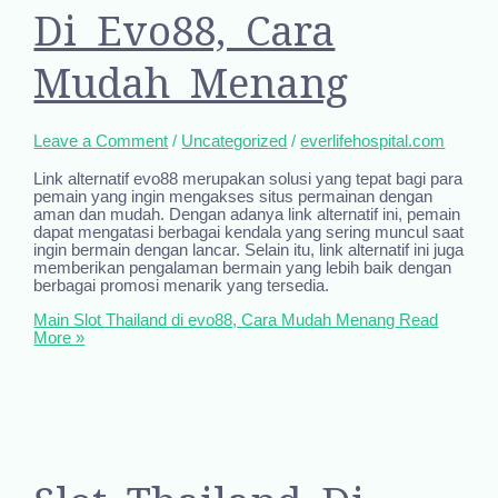
Di Evo88, Cara
Mudah Menang
Leave a Comment
/
Uncategorized
/
everlifehospital.com
Link alternatif evo88 merupakan solusi yang tepat bagi para
pemain yang ingin mengakses situs permainan dengan
aman dan mudah. Dengan adanya link alternatif ini, pemain
dapat mengatasi berbagai kendala yang sering muncul saat
ingin bermain dengan lancar. Selain itu, link alternatif ini juga
memberikan pengalaman bermain yang lebih baik dengan
berbagai promosi menarik yang tersedia.
Main Slot Thailand di evo88, Cara Mudah Menang
Read
More »