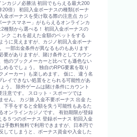
ラインカジノ必勝法 初回でもらえる最大200
件20倍） 初回入金ボーナスの種類(ボーナ
回入金ボーナスを受け取る際の注意点 カジ
「ボーナスマネー」がもらえるオンラインカ
2種類から選べる！ 初回入金ボーナスの
リンク これを超えた金額のベットをする
ように見えますが、カジノ初回入金ボーナ
。 一部出金条件が異なるものもあります
必要がありますが、賭け条件としてカウン
、他のブックメーカーと比べても遜色ない
めるでしょう。 独自のRPG要素を取り
クメーカー）も楽しめます。 仮に、違う名
プレイできない処置をとられる可能性があ
ょう。 除外ゲームは賭け条件にカウント
注意です。 スロット・スポーツでは
せん。 カジ旅 入金不要ボーナス 出金 た
、下手をすると全額を失う可能性もあるた
るオンラインカジノです。 有効期限が登録
る５つのボーナス 登録ボーナス 初回入金
手段は手数料無料で利用できますが、日本円で
反してしまうと、ボーナス資金や入金した