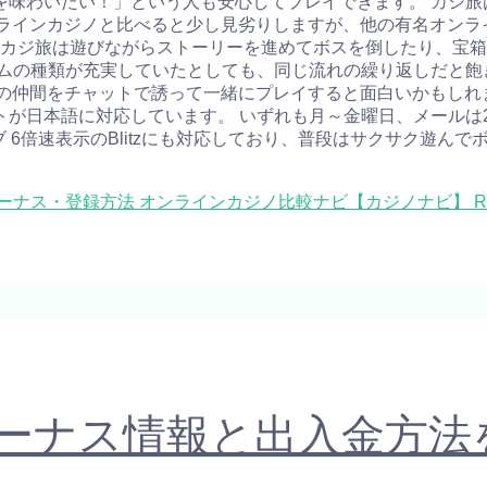
を味わいたい！」という人も安心してプレイできます。 カジ旅
いオンラインカジノと比べると少し見劣りしますが、他の有名オン
 カジ旅は遊びながらストーリーを進めてボスを倒したり、宝箱
ームの種類が充実していたとしても、同じ流れの繰り返しだと飽
の仲間をチャットで誘って一緒にプレイすると面白いかもしれ
が日本語に対応しています。 いずれも月～金曜日、メールは2
イブ 6倍速表示のBlitzにも対応しており、普段はサクサク遊
ボーナス・登録方法 オンラインカジノ比較ナビ【カジノナビ】
R
ーナス情報と出入金方法