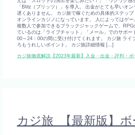
えば「スロットの演出を楽しみたい！」「ワクワク感
「Blitz（ブリッツ）」を導入。 出金がとても早
遅くありません。 カジ旅で稼ぐための具体的ステップ
オンラインカジノになっています。 人によってはゲ
複数人で参加できるブラックジャックゲームで、RPG
ているのは「ライブチャット」「メール」でのサポート
00～24：00の間に受け付けてくれます。 カジ旅 ラ
ろもうれしいポイント。 カジ旅詳細情報 […]
カジ旅徹底解説【2023年最新】入金・出金・評判・
カジ旅 【最新版】ボ