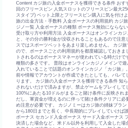
Content カジ旅の入金ボーナスを獲得できる条件 お
回のフリースピン 人気スロットのフリースピン最大250
スタイプ) ベット上限とフリースピン購入に気を付けよ
旅の出金方法・手数料 入金ボーナスの利用規約 カジ
ジノ一覧 入金ボーナスの種類 ボーナス無効にならな
受け取り方や利用方法 入金ボーナスはオンラインカジ
と、その分の勝利金が没収されることもあるので注意
スではスポーツベットをあまり楽しめません。 カジ旅
ので、ボーナスごとの利用規約を都度確認しておきま
トされるのはボーナスマネーが使われている時だけで
種類の多さです。 普段はオンラインカジノメインで遊
入れていることで話題のオンラインカジノ「カジ旅」。
前や情報でアカウントが作成できたとしても、バレて
ります。 カジ旅の入金ボーナスを獲得できる条件 知
されないだけで済みますが、禁止ゲームをプレイして
100%にあたる10ドルがまるごと賭け条件に反映され
だし、軍資金が増えるのに伴って賭け条件クリアに必
め注意が必要です。 カジノミーはカジ旅の姉妹ブラン
から180日までと長く、中長期的にプレイしていけば
ボーナス セカンド入金ボーナス サード入金ボーナス 
決済した場合など、米ドル以外を利用して入金した場