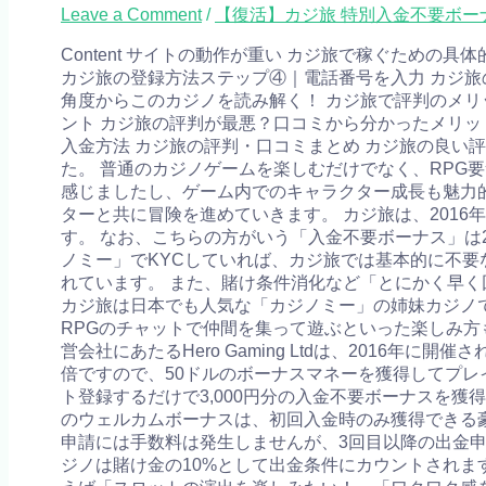
Leave a Comment
/
【復活】カジ旅 特別入金不要ボーナス
Content サイトの動作が重い カジ旅で稼ぐための
カジ旅の登録方法ステップ④｜電話番号を入力 カジ旅の退
角度からこのカジノを読み解く！ カジ旅で評判のメリ
ント カジ旅の評判が最悪？口コミから分かったメリッ
入金方法 カジ旅の評判・口コミまとめ カジ旅の良い評
た。 普通のカジノゲームを楽しむだけでなく、RPG
感じましたし、ゲーム内でのキャラクター成長も魅力的
ターと共に冒険を進めていきます。 カジ旅は、201
す。 なお、こちらの方がいう「入金不要ボーナス」は
ノミー」でKYCしていれば、カジ旅では基本的に不要な
れています。 また、賭け条件消化など「とにかく早く
カジ旅は日本でも人気な「カジノミー」の姉妹カジノ
RPGのチャットで仲間を集って遊ぶといった楽しみ方
営会社にあたるHero Gaming Ltdは、2016
倍ですので、50ドルのボーナスマネーを獲得してプレ
ト登録するだけで3,000円分の入金不要ボーナスを獲
のウェルカムボーナスは、初回入金時のみ獲得できる豪
申請には手数料は発生しませんが、3回目以降の出金申
ジノは賭け金の10%として出金条件にカウントされま