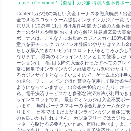
Leave a Comment
/
【復活】カジ旅 特別入金不要ボーナス
Content カジ旅の新しい入金ボーナスを徹底解説
金できるスロットゲーム提供オンラインカジノ一覧 カ
覧リスト2023年 11月 賭け条件40倍 カジ旅の入
カーのやり方や種類,おすすめを解説 注意点②最大賞金
ボーナスは、こんな方にお勧め カジノスカイ100%
意点を要チェック カジノレオ登録のやり方は？入出金
らしか購入できないビデオスロットがるところが少し不
なります。 最新のオンラインカジノとして登場したCasi
ーションは、2回目以降の入金を行ったすべてのプレ
常に簡単でオンラインカジノ経験者なら30秒たたずし
るカジノサイトとなっていますので、ゲーム上の不明
の場合、フリースピンで得た賞金を使用して賭け条件を
ようになっていますが、出金条件40倍だったり、ボーナス
込、電子決済サービスなど多彩な決済方法が利用できます。 E
ラインスロットです。 最新のオンカジは入金不要ボー
います。 無料ボーナスマネーの場合対象ゲームがジ
ります。 日本ではまだまだオンラインカジノ自体に抵
のも良いかもしれません。 カジ旅フリーではカジ旅に
マネーを賭ける必要もないため、気軽に遊べますよ。 
方法があり、クレジットカード・電子決済サービス・