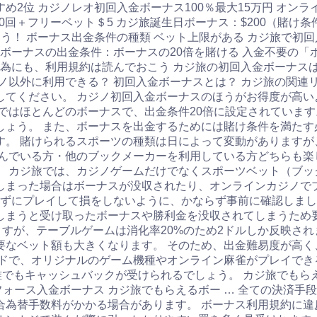
すすめ2位 カジノレオ初回入金ボーナス100％最大15万円 オン
回＋フリーベット＄5 カジ旅誕生日ボーナス：$200（賭け条
う！ ボーナス出金条件の種類 ベット上限がある カジ旅で初
旅ボーナスの出金条件：ボーナスの20倍を賭ける 入金不要の
い為にも、利用規約は読んでおこう カジ旅の初回入金ボーナスは
ノ以外に利用できる？ 初回入金ボーナスとは？ カジ旅の関連
してください。 カジノ初回入金ボーナスのほうがお得度が高い
ではほとんどのボーナスで、出金条件20倍に設定されています
しょう。 また、ボーナスを出金するためには賭け条件を満たす
す。 賭けられるスポーツの種類は日によって変動がありますが
んでいる方・他のブックメーカーを利用している方どちらも楽し
 カジ旅では、カジノゲームだけでなくスポーツベット（ブッ
しまった場合はボーナスが没収されたり、オンラインカジノで
らずにプレイして損をしないように、かならず事前に確認しまし
しまうと受け取ったボーナスや勝利金を没収されてしまうため要
ますが、テーブルゲームは消化率20%のため2ドルしか反映されま
要なベット額も大きくなります。 そのため、出金難易度が高く
ドで、オリジナルのゲーム機種やオンライン麻雀がプレイでき
誰でもキャッシュバックが受けられるでしょう。 カジ旅でもらえ
フォース入金ボーナス カジ旅でもらえるボー … 全ての決済
合為替手数料がかかる場合があります。 ボーナス利用規約に違