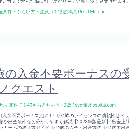
オンカジで遊んだ際に引っかかりやすい罠を多く見受けれます
7円 出金条件・もらい方・注意点を徹底解説
Read More »
ジ旅の入金不要ボーナスの
ジノクエスト
 無料で＄40もらえちゃう - 925
/
everlifehospital.com
登録ボーナス(入金不要ボーナス)はない カジ旅のライセンスの信頼性は
ド-手順や出金条件など分かりやすく解説【2023年版最新】 出金
サッカーへの賭け方ガイド カジ旅の入金・出金方法 カジ旅で出金