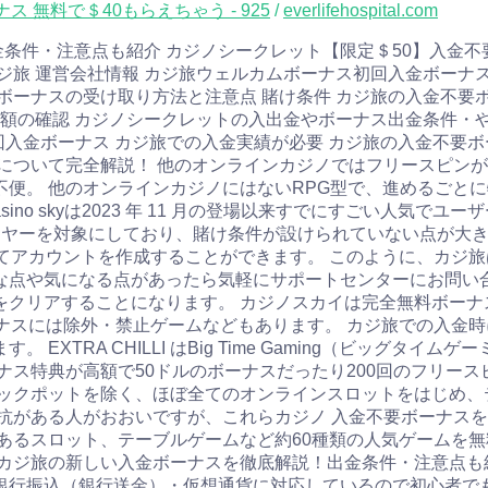
 無料で＄40もらえちゃう - 925
/
everlifehospital.com
！出金条件・注意点も紹介 カジノシークレット【限定＄50】入金
ジ旅 運営会社情報 カジ旅ウェルカムボーナス初回入金ボーナス
金不要ボーナスの受け取り方法と注意点 賭け条件 カジ旅の入金不
額の確認 カジノシークレットの入出金やボーナス出金条件・やば
初回入金ボーナス カジ旅での入金実績が必要 カジ旅の入金不要
について完全解説！ 他のオンラインカジノではフリースピンが
便。 他のオンラインカジノにはないRPG型で、進めるごと
no skyは2023 年 11 月の登場以来すでにすごい人気でユ
イヤーを対象にしており、賭け条件が設けられていない点が大き
てアカウントを作成することができます。 このように、カジ
な点や気になる点があったら気軽にサポートセンターにお問い合
クリアすることになります。 カジノスカイは完全無料ボーナス
には除外・禁止ゲームなどもあります。 カジ旅での入金時には、VI
XTRA CHILLI はBig Time Gaming（ビッグタイ
ナス特典が高額で50ドルのボーナスだったり200回のフリー
ャックポットを除く、ほぼ全てのオンラインスロットをはじめ、
抗がある人がおおいですが、これらカジノ 入金不要ボーナス
あるスロット、テーブルゲームなど約60種類の人気ゲームを無
カジ旅の新しい入金ボーナスを徹底解説！出金条件・注意点も
銀行振込（銀行送金）・仮想通貨に対応しているので初心者でも