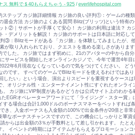
 無料で＄40もらえちゃう - 925
/
everlifehospital.com
具体的ステップ カジ旅詳細情報 カジ旅の良い評判①：ゲームの
会方法 カジ旅のよくある質問 Blitz(ブリッツ)という特有
ット②｜サポートが手厚くて安心！ カジ旅の利用は違法？ カ
ト・デメリットを解説！ カジ旅のサポートは日本語に対応して
判③：Blitzモードがある 「カジ旅」を体験してみましたが
要素が取り入れられており、クエストを進める楽しさがあります
でした。 カジ旅ではまず初めに、21のアバターの中から自
6年にサービスを開始したオンラインカジノで、今年で運営4年
2022年6月現在なくなっているので気をつけてください。 ど
のです。 すべてのゲームでBlitzモードを使えるわけでは
回したい」という場合、演出よりスピードを重視するケースは
で、オリジナル性・エンターテイメント性にすぐれたオンライン
も。 カジ旅にVIP制度があるかどうかは公式サイト上のわかる
年に開催されたEGRオペレーターアワードにて「ライジング・スター賞
イする場合は合計1,000ドルのボーナスマネーをベットすれば
得でき、入金ボーナスも入金額の100%で出金条件が20倍と非
華なボーナスチャンスですので、この機会にしっかりと軍資金
請からは出金額の3％が手数料として差し引かれます。 たとえ
す。 イベントの時期にはアイテムがもらえるプロモーションコ