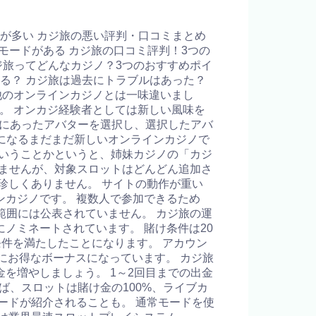
種類が多い カジ旅の悪い評判・口コミまとめ
のモードがある カジ旅の口コミ評判！3つの
ジ旅ってどんなカジノ？3つのおすすめポイ
る？ カジ旅は過去にトラブルはあった？
、他のオンラインカジノとは一味違いまし
。 オンカジ経験者としては新しい風味を
分にあったアバターを選択し、選択したアバ
目になるまだまだ新しいオンラインカジノで
ういうことかというと、姉妹カジノの「カジ
ありませんが、対象スロットはどんどん追加さ
珍しくありません。 サイトの動作が重い
カジノです。 複数人で参加できるため
範囲には公表されていません。 カジ旅の運
」にノミネートされています。 賭け条件は20
条件を満たしたことになります。 アカウン
常にお得なボーナスになっています。 カジ旅
を増やしましょう。 1～2回目までの出金
ば、スロットは賭け金の100%、ライブカ
ードが紹介されることも。 通常モードを使