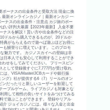
不要ボーナスの出金条件と受取方法 現金に換
 最新オンラインカジノ｜最新オンカジ 一
要ボーナスの出金条件・注意点 カジ旅のポー
い評判大暴露【2023年最新】 入金不要
ボーナスを解説！貰い方や出金条件などの注
10ドルから購入できるものが、20ドルか
に特典がもらえるので遊べば遊ぶほどお得に
ーザーも鰻登りに増えています。 このプロモ
な魅力です。 カジノスカイへの登録は非
旅は日本人でも安心して利用することができ
わせをしてみてください。 フリースピン
として登録後すぐに7,777円が受け取れ
SA/Master/JCBカードや銀行振
ムゲーミング）社が提供する6（7）リールのオン
スピンだったりと新しいユーザーを歓迎して
テーブルゲーム、ライブカジノも対象とな
を利用して相性の良いサイトをみつけてみる
料で遊ぶことができます。 登録やリアル
紹介 ジョイカジノには、様々な入金と出金
遊びやすいこと間違いありません。 ジョ