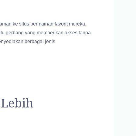
aman ke situs permainan favorit mereka.
pintu gerbang yang memberikan akses tanpa
enyediakan berbagai jenis
 Lebih