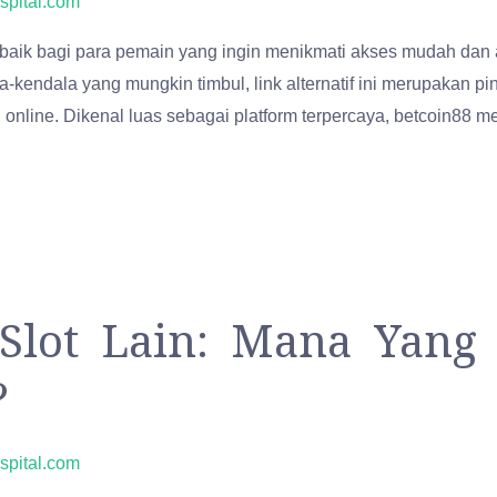
ospital.com
terbaik bagi para pemain yang ingin menikmati akses mudah dan 
a-kendala yang mungkin timbul, link alternatif ini merupakan 
line. Dikenal luas sebagai platform terpercaya, betcoin88 m
 Slot Lain: Mana Yang
?
ospital.com