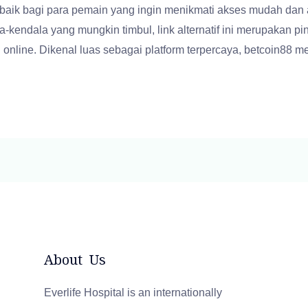
terbaik bagi para pemain yang ingin menikmati akses mudah dan 
a-kendala yang mungkin timbul, link alternatif ini merupakan 
line. Dikenal luas sebagai platform terpercaya, betcoin88 m
About Us
Everlife Hospital is an internationally