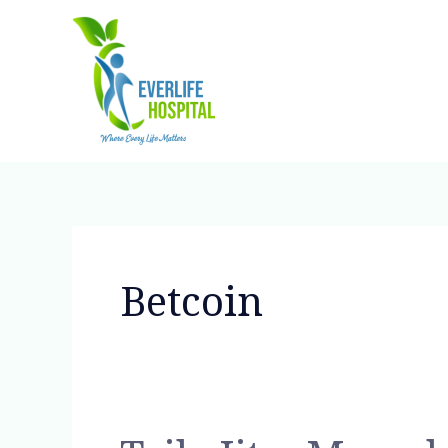
Skip
to
content
Betcoin
Trik