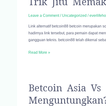
Trik Jitu Memak
Jitu
Memaksimalkan
Leave a Comment
/
Uncategorized
/
everlifeh
Slot
Link alternatif betcoin88 betcoin merupakan
Gacor
hadirnya link tersebut, para pemain dapat men
Betcoin88
gangguan teknis. betcoin88 telah dikenal seb
Read More »
betcoin
Betcoin Asia Vs
asia
Menguntungkan
vs
Slot