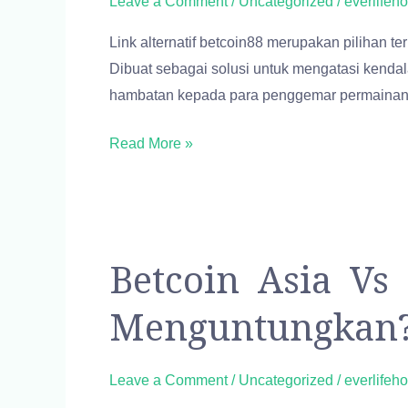
Leave a Comment
/
Uncategorized
/
everlifeh
Mana
Link alternatif betcoin88 merupakan pilihan 
yang
Dibuat sebagai solusi untuk mengatasi kendal
Lebih
hambatan kepada para penggemar permainan on
Menguntungkan?
Read More »
betcoin
Betcoin Asia Vs
asia
Menguntungkan
vs
Slot
Lain:
Leave a Comment
/
Uncategorized
/
everlifeh
Mana