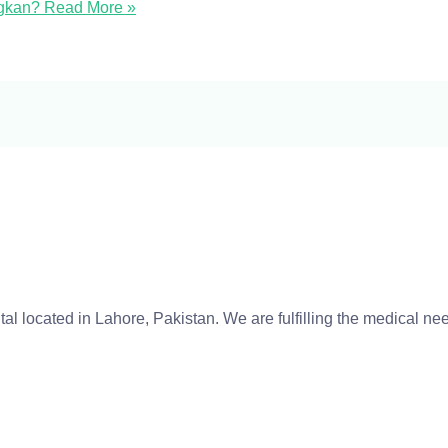
ngkan?
Read More »
tal located in Lahore, Pakistan. We are fulfilling the medical n