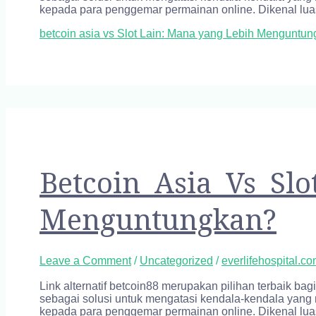
kepada para penggemar permainan online. Dikenal luas
betcoin asia vs Slot Lain: Mana yang Lebih Menguntu
Betcoin Asia Vs Sl
Menguntungkan?
Leave a Comment
/
Uncategorized
/
everlifehospital.c
Link alternatif betcoin88 merupakan pilihan terbaik b
sebagai solusi untuk mengatasi kendala-kendala yang 
kepada para penggemar permainan online. Dikenal luas