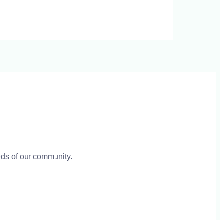
eeds of our community.