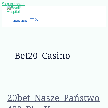
Skip to content
Main Menu
Bet20 Casino
20bet Nasze Państwo