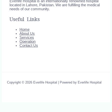
Everlife Hospital is an internationally renowned hospital
located in Lahore, Pakistan. We are fulfilling the medical
needs of our community.
Useful Links
Home
About Us
Services
Operation
Contact Us
Copyright © 2026 Everlife Hospital | Powered by Everlife Hospital