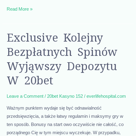
Read More »
Exclusive
Exclusive Kolejny
Kolejny
Bezpłatnych Spinów
Bezpłatnych
Spinów
Wyjąwszy Depozytu
Wyjąwszy
Depozytu
W 20bet
W
20bet
Leave a Comment
/
20bet Kasyno 152
/
everlifehospital.com
Ważnym punktem wydaje się być odnawialność
przedsięwzięcia, a także łatwy regulamin i maksymy gry w
ten sposób. Bonusy na start owo oczywiście nie całość, co
porządnego Cię w tym miejscu wyczekuje. W przypadku,