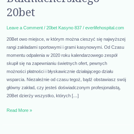
Strony
20bet
Bukmacherskiego
20bet
Leave a Comment
/
20bet Kasyno 837
/
everlifehospital.com
20Bet owo miejsce, w którym można cieszyć się najwyższej
rangi zakładami sportowymi i grami kasynowymi. Od Czasu
momentu odpalenia w 2020 roku kalendarzowego zespół
skupił się na zapewnianiu świetnych ofert, pewnych
możności płatności i błyskawicznie działającego działu
wsparcia. Niezależnie od czasu tegoż, bądź obstawiasz swój
główny zakład, czy jesteś doświadczonym profesjonalistą,
20Bet dzierży wszystko, których […]
Read More »