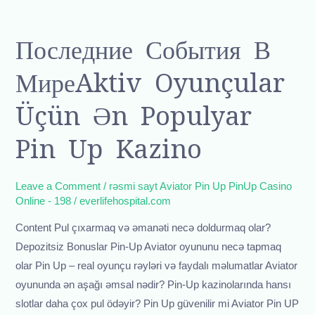
Последние
Последние События В
события
МиреAktiv Oyunçular
в
миреAktiv
Üçün Ən Populyar
oyunçular
üçün
Pin Up Kazino
ən
populyar
Leave a Comment
/
rəsmi sayt Aviator Pin Up PinUp Casino
Pin
Online - 198
/
everlifehospital.com
up
Content Pul çıxarmaq və əmanəti necə doldurmaq olar?
kazino
Depozitsiz Bonuslar Pin-Up Aviator oyununu necə tapmaq
olar Pin Up – real oyunçu rəyləri və faydalı məlumatlar Aviator
oyununda ən aşağı əmsal nədir? Pin-Up kazinolarında hansı
slotlar daha çox pul ödəyir? Pin Up güvenilir mi Aviator Pin UP