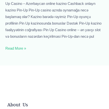
Up Casino – Azerbaycan online kazino Cashback onlayn
kazino Pin-Up Pin-Up casino aznda oynamağa necə
başlamaq olar? Kazino barədə rəyimiz Pin-Up oyunçu
profilinin Pin Up kazinosunda bonuslar Dəstək Pin-Up kazino
fəaliyyətinin coğrafiyası Pin Up Casino online – ​​ən yaxşı slot
və bonusların nəzərdən keçirilməsi Pin-Up-dan necə pul
Read More »
About Us