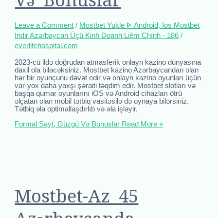
Və Bonuslar
Leave a Comment
/
Mostbet Yukle ᐈ Android, Ios Mostbet
Indir Azərbaycan Üçü Kinh Doanh Liêm Chính - 186
/
everlifehospital.com
2023-cü ildə doğrudan atmasferik onlayn kazino dünyasına
daxil ola biləcəksiniz. Mostbet kazino Azərbaycandan olan
hər bir oyunçunu dəvət edir və onlayn kazino oyunları üçün
var-yox daha yaxşı şəraiti təqdim edir. Mostbet slotları və
başqa qumar oyunlarını iOS və Android cihazları ötrü
əlçatan olan mobil tətbiq vasitəsilə də oynaya bilərsiniz.
Tətbiq əla optimallaşdırlıb və əla işləyir,
Formal Sayt, Güzgü Və Bonuslar
Read More »
Mostbet-Az 45