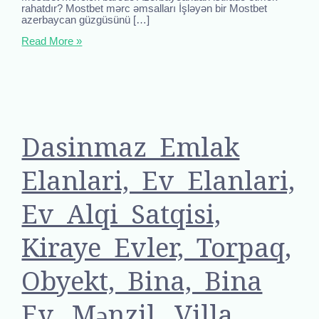
rahatdır? Mostbet mərc əmsalları İşləyən bir Mostbet
azerbaycan güzgüsünü […]
Read More »
Dasinmaz Emlak
Elanlari, Ev Elanlari,
Ev Alqi Satqisi,
Kiraye Evler, Torpaq,
Obyekt, Bina, Bina
Ev, Mənzil, Villa,