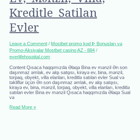
Kreditle Satilan
Evler
Leave a Comment
/
Mostbet promo kod ᐈ Bonusları və
Promo-Aksiyalar Mostbet casino AZ - 884
/
everlifehospital.com
Content Qısaca haqqımızda Əlaqə Bina ev mənzil Ən son
daşınmaz əmlak, ev alqı satqısı, kirayə ev, bina, mənzil,
torpaq, obyekt, villa elanları, kreditlə satılan evler Sual və
təkliflər üçün Ən son daşınmaz əmlak, ev alqı satqısı,
kirayə ev, bina, mənzil, torpaq, obyekt, villa elanları, kreditlə
satılan evler Bina ev mənzil Qısaca haqqımızda Əlaqə Sual
və
Read More »