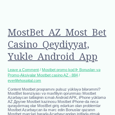
MostBet AZ Most Bet
Casino Qeydiyyat,
Yukle Android App
Leave a Comment
/
Mostbet promo kod ᐈ Bonusları və
Promo-Aksiyalar Mostbet casino AZ - 884
/
everlifehospital.com
Content Mostbet proqramını pulsuz yükləyə bilərəmmi?
MostBet lisenziyası və məxfiliyin qorunması Mostbet
Azərbaycan tətbiqinin icmalı Android APK, iPhone yükləmə
AZ Другие Mostbet kazinosu Mostbet iPhone-da necə
quraşdırmaq olar MostBet giriş edərkən olan problemlər
Mostbet Azərbaycan ilə mərc edin Bonuslar qazanın
Mostbet mərcləri barədə Azərbaycandan istifadə etmək