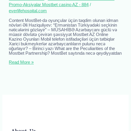
Promo-Aksiyalar Mostbet casino AZ - 884
/
everlifehospital.com
Content MostBet-də oyunçular üçün təqdim olunan idman
növləri Əli Həziquliyev: “Ermənistan Türkiyədəki seçkinin
nəticələrini gözləyir” – MÜSAHİBƏ Azərbaycanı güclü və
müasir dövlətə çevirən şəxsiyyət Mostbet AZ Online
Kazino Oyunları Mobil telefon istifadəçiləri üçün tətbiqlər
Xarici bukmeykerlər azərbaycanlıların pulunu necə
oğurlayır? – Birinci yazı What are the Peculiarities of the
Mostbet Partnership? MostBet saytında necə qeydiyyatdan
Read More »