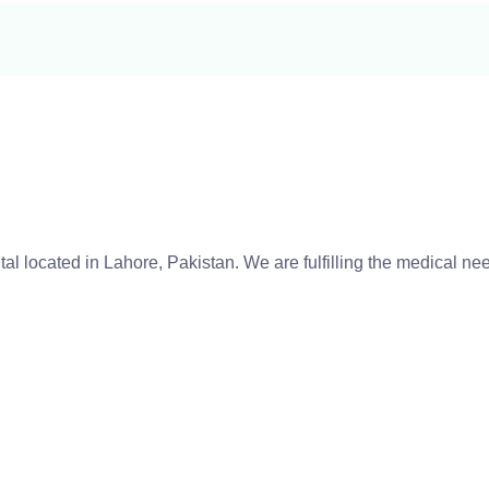
tal located in Lahore, Pakistan. We are fulfilling the medical n