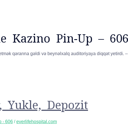
e Kazino Pin-Up – 60
etmək qərarına gəldi və beynəlxalq auditoriyaya diqqət yetirdi. 
, Yukle, Depozit
 - 606
/
everlifehospital.com