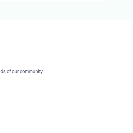
eeds of our community.