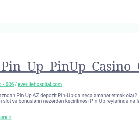
 Pin Up PinUp Casino 
 - 606
/
everlifehospital.com
 azndan Pin Up AZ depozit Pin-Up-da necə əmanət etmək olar?
xşı slot və bonusların nəzərdən keçirilməsi Pin Up rəylərində nə 
ore »