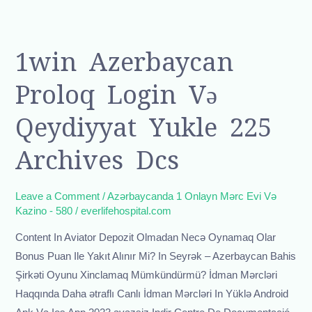
1win
1win Azerbaycan
Azerbaycan
Proloq Login Və
Proloq
Login
Qeydiyyat Yukle 225
Və
Qeydiyyat
Archives Dcs
Yukle
225
Leave a Comment
/
Azərbaycanda 1 Onlayn Mərc Evi Və
Archives
Kazino - 580
/
everlifehospital.com
Dcs
Content In Aviator Depozit Olmadan Necə Oynamaq Olar
Bonus Puan Ile Yakıt Alınır Mi? In Seyrək – Azerbaycan Bahis
Şirkəti Oyunu Xinclamaq Mümkündürmü? İdman Mərcləri
Haqqında Daha ətraflı Canlı İdman Mərcləri In Yüklə Android