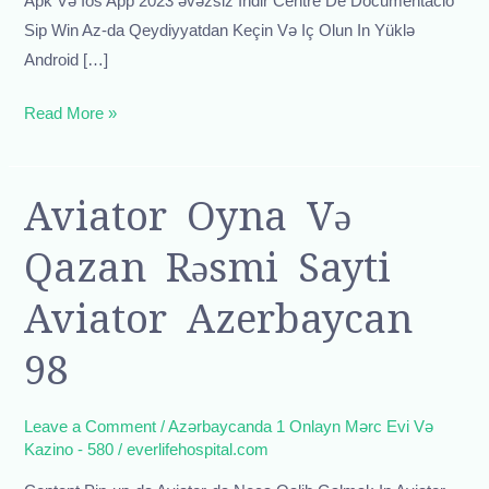
Apk Və Ios App 2023 əvəzsiz Indir Centre De Documentació
Sip Win Az-da Qeydiyyatdan Keçin Və Iç Olun In Yüklə
Android […]
Read More »
Aviator
Aviator Oyna Və
Oyna
Qazan Rəsmi Sayti
Və
Qazan
Aviator Azerbaycan
Rəsmi
Sayti
98
Aviator
Azerbaycan
Leave a Comment
/
Azərbaycanda 1 Onlayn Mərc Evi Və
98
Kazino - 580
/
everlifehospital.com