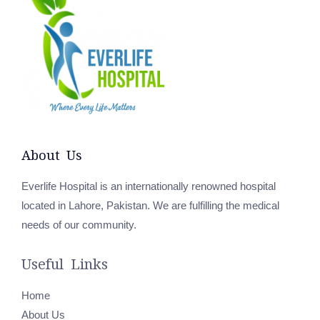
About Us
Everlife Hospital is an internationally renowned hospital
located in Lahore, Pakistan. We are fulfilling the medical
needs of our community.
Useful Links
Home
About Us