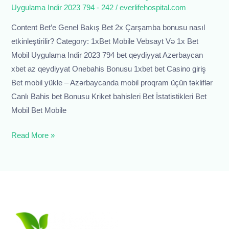
Uygulama Indir 2023 794 - 242
/
everlifehospital.com
Sitesi
Content Bet’e Genel Bakış Bet 2x Çarşamba bonusu nasıl
etkinleştirilir? Category: 1xBet Mobile Vebsayt Və 1x Bet
Mobil Uygulama Indir 2023 794 bet qeydiyyat Azerbaycan
xbet az qeydiyyat Onebahis Bonusu 1xbet bet Casino giriş
Bet mobil yükle – Azərbaycanda mobil proqram üçün təkliflər
Canlı Bahis bet Bonusu Kriket bahisleri Bet İstatistikleri Bet
Mobil Bet Mobile
Read More »