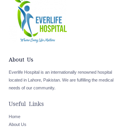
About Us
Everlife Hospital is an internationally renowned hospital
located in Lahore, Pakistan. We are fulfilling the medical
needs of our community.
Useful Links
Home
About Us