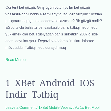
sayt
Content bet güzgü: Giriş üçün bütün yollar bet güzgü
vasitəsilə canlı bahis Rəsmi sayt güzgüdən fərqlidir? betdən
pul çıxarmaq üçün nə qədər vaxt lazımdır? Bir güzgü nədir?
ESports-da bahislər bet vasitəsilə bahis tətbiqi necə necə
yükləmək olar bet, Rusiyadan bahis şirkətidir. 2007 ci ildə
əsası qoyulmuşdur. Depozit və ödəmə üsulları 1xbetdə
mövcuddur Tətbiqi necə quraşdırmaq
Read More »
1
1 XBet Android IOS
xBet
Indir Tətbiq
Android
iOS
indir
Leave a Comment
/
1xBet Mobile Vebsayt Və 1x Bet Mobil