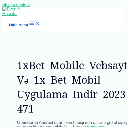
Skip to content
Main Menu
1xBet Mobile Vebsay
Və 1x Bet Mobil
Uygulama Indir 2023
471
Operatorun Android üçün olan tətbiqi son dərəcə gözəl diza