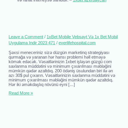
və rahat interfeysə sahibdir. –
1xbet azerbaycan
Leave a Comment
/
1xBet Mobile Vebsayt Və 1x Bet Mobil
Uygulama Indir 2023 471
/
everlifehospital.com
Şəxsi meneceriniz sizə düzgün marketinq strategiyası
qurmağa və yaranan hər hansı problemi həll etməyə
kömək edəcək. Vəsaitlərinizin 1xbet işləyən güzgü com
saxlanma müddətini və minimum çıxarılması məbləğini
mümkün qədər azaltdıq. 200 ödəniş üsulundan biri ilə ən
azı 30$ pul çıxarın. Vəsaitlərinizin saxlanma müddətini və
minimum çıxarılması məbləğini mümkün qədər azaltdıq.
Hər iki əməkdaşlıq növünü eyni […]
Read More »