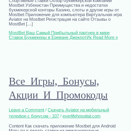
Спортивные ставки Обзор букмекерской компании
Mostbet Узбекистан Преимущества и недостатки
букмекерской конторы Казино, слоты и другие игры от
Mostbet Приложение для компьютера Виртуальная игра
Aviator на Mostbet Регистрация на сайте Отзывы о
MostBet […]
MostBet Ваш Самый Прибыльный партнер в мире
Ставок Букмекеры в Ереване ДжекпотИк
Read More »
Все Игры, Бонусы,
Акции И Промокоды
Leave a Comment
/
Скачать Aviator на мобильный
телефон с бонусом - 107
/
everlifehospital.com
Content Как скачать приложение Mostbet для Android
Могу ли я делать ставки на международные