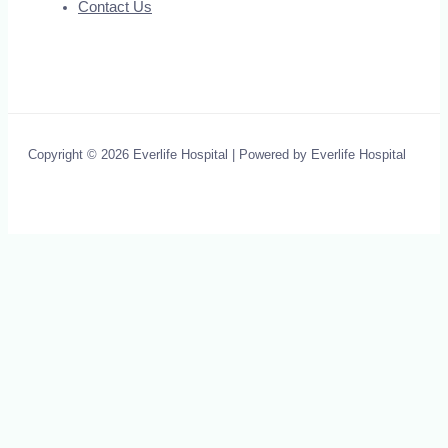
Contact Us
Copyright © 2026 Everlife Hospital | Powered by Everlife Hospital