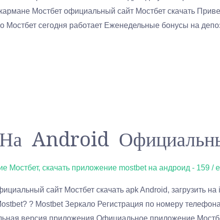
 кармане Мостбет официальный сайт Мостбет скачать Привет
Мостбет сегодня работает Еженедельные бонусы на депозит 
 На Android Официальн
 Мостбет, скачать приложение mostbet на андроид - 159
/
e
официальный сайт Мостбет скачать apk Android, загрузить на
Mostbet? ? Mostbet Зеркало Регистрация по номеру телефо
ильная версия приложения Официальное приложение Мостбет