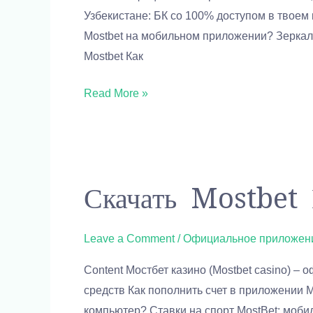
казино
Узбекистане: БК со 100% доступом в твоем
Mostbet
Mostbet на мобильном приложении? Зеркало 
Mostbet Как
Read More »
Скачать
Скачать Mostbet
Mostbet
на
Leave a Comment
/
Официальное приложение
Android
Content Мостбет казино (Mostbet casino) – 
официальный
средств Как пополнить счет в приложении 
сайт
компьютер? Ставки на спорт MostBet: моб