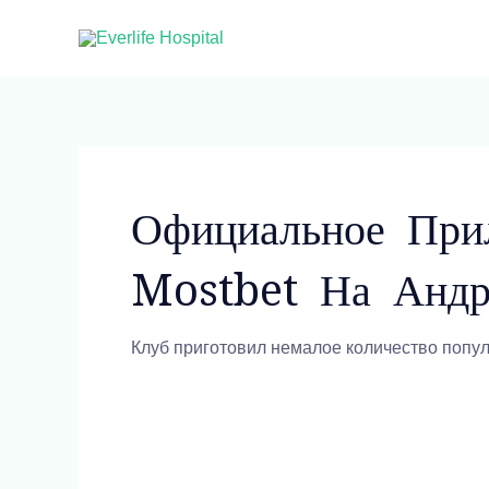
Skip
to
content
Официальное При
Mostbet На Андр
Клуб приготовил немалое количество попу