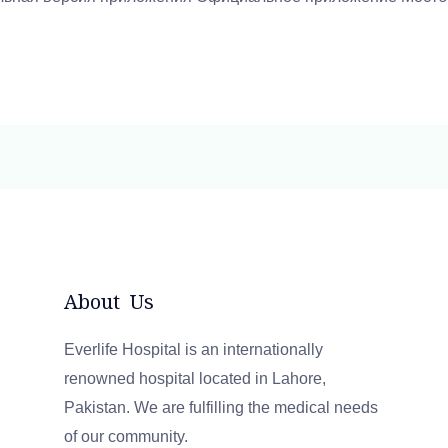
About Us
Everlife Hospital is an internationally
renowned hospital located in Lahore,
Pakistan. We are fulfilling the medical needs
of our community.