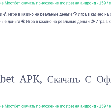
 Мостбет, скачать приложение mostbet на андроид - 159
/
e
и 🤑 Игра в казино на реальные деньги 🤑 Игра в казино на
ные деньги 🤑 Игра в казино на реальные деньги 🤑 Игра в 
bet APK, Скачать С Офи
 Мостбет, скачать приложение mostbet на андроид - 159
/
e