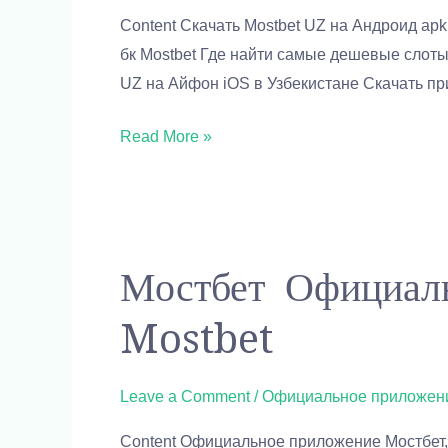
официального
Content Скачать Mostbet UZ на Андроид apk
сайта,
бк Mostbet Где найти самые дешевые слоты
бонусы
UZ на Айфон iOS в Узбекистане Скачать пр
Read More »
Мостбет
Мостбет Официаль
официальный
Mostbet
сайт,
регистрация,
вход
Leave a Comment
/
Официальное приложение
в
Content Официальное приложение Мостбет, 