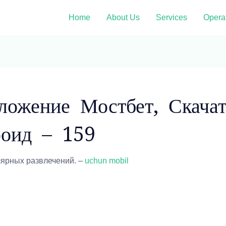
Home
About Us
Services
Opera
ложение Мостбет, Скача
оид – 159
лярных развлечений. –
uchun mobil