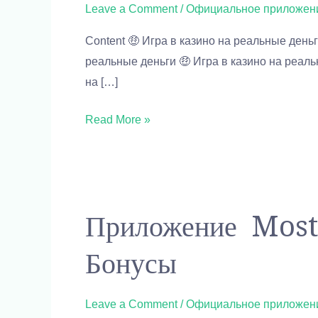
Leave a Comment
/
Официальное приложение
Content 🤑 Игра в казино на реальные деньг
реальные деньги 🤑 Игра в казино на реаль
на […]
Read More »
Приложение
Приложение Most
Mostbet
Бонусы
APK,
скачать
с
Leave a Comment
/
Официальное приложение