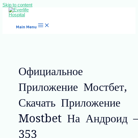
Skip to content
Main Menu
Официальное
Приложение Мостбет,
Скачать Приложение
Mostbet На Андроид 
353