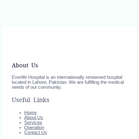
About Us
Everlife Hospital is an internationally renowned hospital
located in Lahore, Pakistan. We are fulfilling the medical
needs of our community.
Useful Links
Home
About Us
Services
Operation
Contact Us