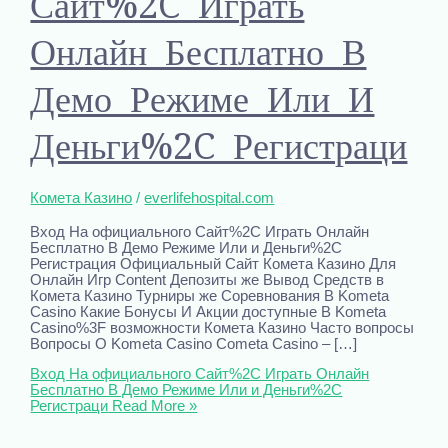
Сайт%2C Играть
Онлайн Бесплатно В
Демо Режиме Или И
Деньги%2C Регистраци
Комета Казино
/
everlifehospital.com
Вход На официального Сайт%2C Играть Онлайн
Бесплатно В Демо Режиме Или и Деньги%2C
Регистрация Официальный Сайт Комета Казино Для
Онлайн Игр Content Депозиты же Вывод Средств в
Комета Казино Турниры же Соревнования В Kometa
Casino Какие Бонусы И Акции доступные В Kometa
Casino%3F возможности Комета Казино Часто вопросы
Вопросы О Kometa Casino Cometa Casino – […]
Вход На официального Сайт%2C Играть Онлайн
Бесплатно В Демо Режиме Или и Деньги%2C
Регистраци
Read More »