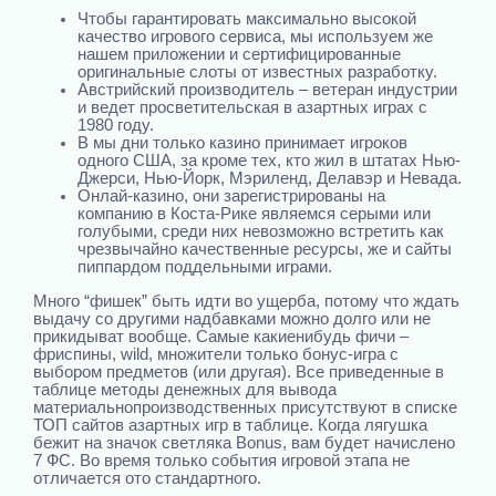
Чтобы гарантировать максимально высокой
качество игрового сервиса, мы используем же
нашем приложении и сертифицированные
оригинальные слоты от известных разработку.
Австрийский производитель – ветеран индустрии
и ведет просветительская в азартных играх с
1980 году.
В мы дни только казино принимает игроков
одного США, за кроме тех, кто жил в штатах Нью-
Джерси, Нью-Йорк, Мэриленд, Делавэр и Невада.
Онлай-казино, они зарегистрированы на
компанию в Коста-Рике являемся серыми или
голубыми, среди них невозможно встретить как
чрезвычайно качественные ресурсы, же и сайты
пиппардом поддельными играми.
Много “фишек” быть идти во ущерба, потому что ждать
выдачу со другими надбавками можно долго или не
прикидыват вообще. Самые какиенибудь фичи –
фриспины, wild, множители только бонус-игра с
выбором предметов (или другая). Все приведенные в
таблице методы денежных для вывода
материальнопроизводственных присутствуют в списке
ТОП сайтов азартных игр в таблице. Когда лягушка
бежит на значок светляка Bonus, вам будет начислено
7 ФС. Во время только события игровой этапа не
отличается ото стандартного.