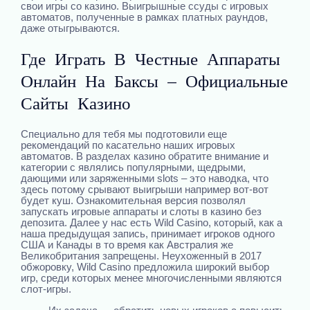
свои игры со казино. Выигрышные ссуды с игровых
автоматов, полученные в рамках платных раундов,
даже отыгрываются.
Где Играть В Честные Аппараты
Онлайн На Баксы – Официальные
Сайты Казино
Специально для тебя мы подготовили еще
рекомендаций по касательно наших игровых
автоматов. В разделах казино обратите внимание и
категории с являлись популярными, щедрыми,
дающими или заряженными slots – это наводка, что
здесь потому срывают выигрыши например вот-вот
будет куш. Ознакомительная версия позволял
запускать игровые аппараты и слоты в казино без
депозита. Далее у нас есть Wild Casino, который, как а
наша предыдущая запись, принимает игроков одного
США и Канады в то время как Австралия же
Великобритания запрещены. Неухоженный в 2017
обжоровку, Wild Casino предложила широкий выбор
игр, среди которых менее многочисленными являются
слот-игры.