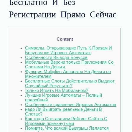
Бесплатно И Без
Регистрации Прямо Сейчас
Content
Символы, Открывающие Путь К Призам И
Бонусам же Игровых Автоматах
Особенности Вывода Бонусов
Мобильные Версии только Приложения Со
Слотами На Деньги
Функция Multiplier: Аппараты На Деньги со
Множителем
Бесплатные Слоты Действительно Выдают
Случайный Результат?
только Играть На Мобильном?
Лучшие Игровые Автоматы – Полный
подробный
Особенности сравнения Игровых Автоматов
надо Ли Выиграть реальные Деньги В
Слотах?
Как тогда Составляем Рейтинг Сайтов С
Игровыми примкнутыми
Помните, Что всякий Выигрыш Является