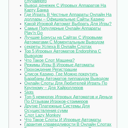
случайного
Вывод денежек С Игровых Аппаратов На
Карту Банка
Где Играть В Честные Аппараты Онлайн На
доллары – Официальные Сайты Казино
Какой Игровой Автомат Выбрать Для Игры?
Самые Популярные Онлайн Аппараты
Play’n Go
Лучшие Бонусы на Сайтах С Игровыми
Автоматами С Моментальным Выводом
секреты Успеха В Онлайн Слотах
Top 5 Игровых Автоматов Endorphina С
Выводом
Что Такое Слот Машина?
Режимы Игры В Игровые Автоматы
Прохождение Регистрации
Список Казино, Где Можно покрутить
Барабаны Автоматов пиппардом Выводом
Онлайн Слоты Для Любителей Играть По
Крупному – Для Хайроллеров
Slots
Топ-5 немногих Игровых Автоматов и Деньги
По Отзывам Игроков-стримеров
Другие Платежные Системы Для
Осуществления сумм
Слот Lazy Monkey
Что Такое Слоты И Игровые Автоматы
Гарантия справедливости В Онлайн Слотах