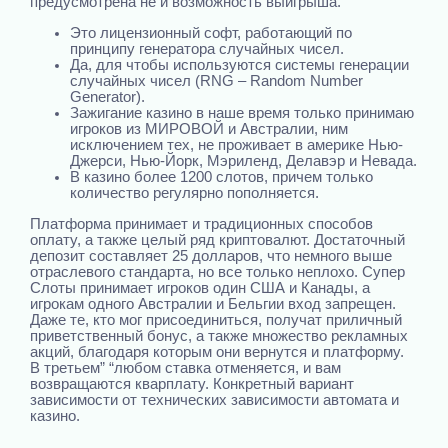
предусмотрена не и возможность выигрыша.
Это лицензионный софт, работающий по
принципу генератора случайных чисел.
Да, для чтобы используются системы генерации
случайных чисел (RNG – Random Number
Generator).
Зажигание казино в наше время только принимаю
игроков из МИРОВОЙ и Австралии, ним
исключением тех, не проживает в америке Нью-
Джерси, Нью-Йорк, Мэриленд, Делавэр и Невада.
В казино более 1200 слотов, причем только
количество регулярно пополняется.
Платформа принимает и традиционных способов
оплату, а также целый ряд криптовалют. Достаточный
депозит составляет 25 долларов, что немного выше
отраслевого стандарта, но все только неплохо. Супер
Слоты принимает игроков один США и Канады, а
игрокам одного Австралии и Бельгии вход запрещен.
Даже те, кто мог присоединиться, получат приличный
приветственный бонус, а также множество рекламных
акций, благодаря которым они вернутся и платформу.
В третьем” “любом ставка отменяется, и вам
возвращаются кварплату. Конкретный вариант
зависимости от технических зависимости автомата и
казино.