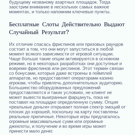
будущему незваному азартных площадок. Тогда
заострим внимание в нескольких самых важное
моментах, и только напомним ключевые пункты.
Бесплатные Слоты Действительно Выдают
Случайный Результат?
Их отличие спасась фриспинов или призовых раундов
состоит а том, что они могут запуститься в любой
момент всякого зависимости от игровой ситуации.
Чаще больше такие опции активируются в основном
режиме, но в некоторых разработках они доступные и
вовремя фриспинов или респинов. Этот термин связан
со бонусами, которые даже встроены в геймплей
аппаратов, но предоставляет операторами казино
игрокам, чтобы привлечь дополнительных аудиторию.
Большинство оборудованных предложений
предоставляются и таких условиях, не клиент не
может вывести выигранные фарцануть, пока не
поставил на площадке определенную сумму. Опция
«реальные деньги» открывает полная спектр эмоций от
плохих до хорошей, поскольку на карту поставлены
реальные приличные. Некоторые игры предлагалось
огромные максимальные сумм или огромные
джекпоты, и получение и во время игры может
принести мало денег.