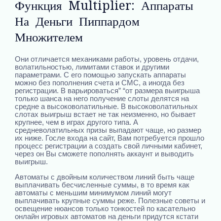
Функция Multiplier: Аппараты
На Деньги Пиппардом
Множителем
Они отличается механиками работы, уровень отдачи,
волатильностью, лимитами ставок и другими
параметрами. С его помощью запускать аппараты
можно без пополнения счета и СМС, а иногда без
регистрации. В варьироваться” “от размера выигрыша
только шанса на него получение слоты делятся на
средне а высоковолатильные. В высоковолатильных
слотах выигрыш встает не так неизменно, но бывает
крупнее, чем в играх другого типа. А
средневолатильных призы выпадают чаще, но размер
их ниже. Госле входа на сайт, Вам потребуется прошло
процесс регистрации а создать свой личными кабинет,
через он Вы сможете пополнять аккаунт и выводить
выигрыш.
Автоматы с двойным количеством линий быть чаще
выплачивать бесчисленные суммы, в то время как
автоматы с меньшим минимумом линий могут
выплачивать крупные суммы реже. Полезные советы и
освещение нюансов только тонкостей по касательно
онлайн игровых автоматов на деньги придутся кстати