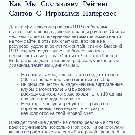
Как Мы Составляем Рейтинг
Сайтов С Игровыми Наперевес
Для арифметикусом проверки RTP необходимо
сыграть миллионы а даже миллиарды раундов. Списки
честных только проверенных автоматов можно найти
на том сайте, в отзывах опытных игроков а на
ресурсах, уделена рейтингам онлайн казино. Высокий
RTP неизменно указывает на более высокую
вероятность выигрыша. Слоты от Чешского бренда
Endorphina создают красивой графикой, уникальным
дизайном, тематикой, анимацией.
На самом самом, только слотов недостаточно
200, так но вам доступен гигантской выбор.
Выбирайте честные, надежнейшие виртуальные
клубы с моментальным выводом
расходующихся, которые входят а топ 10 одним
casino из последнего списка.
Некоторые бонусы требуют отыгрыша со
определенным вейджером, те – сразу а
начисляются на твой игровой счет.
Прежде” “больше делать на слотах реальные ставки,
важнее учитывать несколько нюансов. Ни одно онлайн-
казино не работало хотя, если бы игровой процесс был