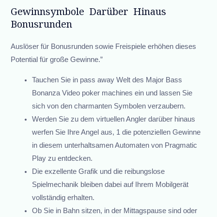
Gewinnsymbole Darüber Hinaus
Bonusrunden
Auslöser für Bonusrunden sowie Freispiele erhöhen dieses
Potential für große Gewinne.”
Tauchen Sie in pass away Welt des Major Bass
Bonanza Video poker machines ein und lassen Sie
sich von den charmanten Symbolen verzaubern.
Werden Sie zu dem virtuellen Angler darüber hinaus
werfen Sie Ihre Angel aus, 1 die potenziellen Gewinne
in diesem unterhaltsamen Automaten von Pragmatic
Play zu entdecken.
Die exzellente Grafik und die reibungslose
Spielmechanik bleiben dabei auf Ihrem Mobilgerät
vollständig erhalten.
Ob Sie in Bahn sitzen, in der Mittagspause sind oder