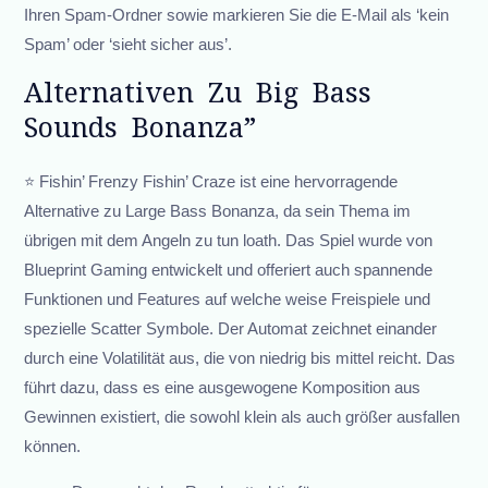
Ihren Spam-Ordner sowie markieren Sie die E-Mail als ‘kein
Spam’ oder ‘sieht sicher aus’.
Alternativen Zu Big Bass
Sounds Bonanza”
⭐ Fishin’ Frenzy Fishin’ Craze ist eine hervorragende
Alternative zu Large Bass Bonanza, da sein Thema im
übrigen mit dem Angeln zu tun loath. Das Spiel wurde von
Blueprint Gaming entwickelt und offeriert auch spannende
Funktionen und Features auf welche weise Freispiele und
spezielle Scatter Symbole. Der Automat zeichnet einander
durch eine Volatilität aus, die von niedrig bis mittel reicht. Das
führt dazu, dass es eine ausgewogene Komposition aus
Gewinnen existiert, die sowohl klein als auch größer ausfallen
können.