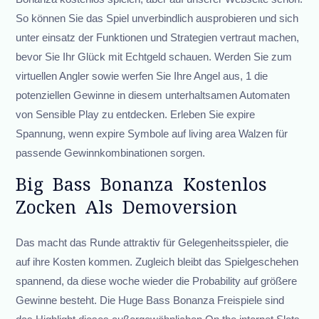
So können Sie das Spiel unverbindlich ausprobieren und sich
unter einsatz der Funktionen und Strategien vertraut machen,
bevor Sie Ihr Glück mit Echtgeld schauen. Werden Sie zum
virtuellen Angler sowie werfen Sie Ihre Angel aus, 1 die
potenziellen Gewinne in diesem unterhaltsamen Automaten
von Sensible Play zu entdecken. Erleben Sie expire
Spannung, wenn expire Symbole auf living area Walzen für
passende Gewinnkombinationen sorgen.
Big Bass Bonanza Kostenlos
Zocken Als Demoversion
Das macht das Runde attraktiv für Gelegenheitsspieler, die
auf ihre Kosten kommen. Zugleich bleibt das Spielgeschehen
spannend, da diese woche wieder die Probability auf größere
Gewinne besteht. Die Huge Bass Bonanza Freispiele sind