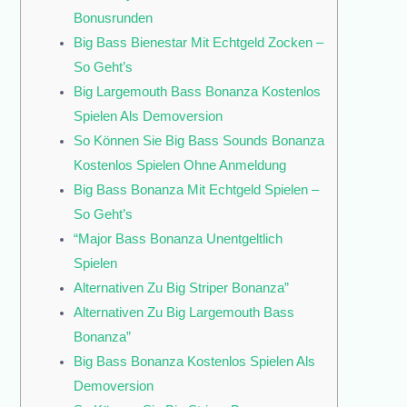
Bonusrunden
Big Bass Bienestar Mit Echtgeld Zocken –
So Geht’s
Big Largemouth Bass Bonanza Kostenlos
Spielen Als Demoversion
So Können Sie Big Bass Sounds Bonanza
Kostenlos Spielen Ohne Anmeldung
Big Bass Bonanza Mit Echtgeld Spielen –
So Geht’s
“Major Bass Bonanza Unentgeltlich
Spielen
Alternativen Zu Big Striper Bonanza”
Alternativen Zu Big Largemouth Bass
Bonanza”
Big Bass Bonanza Kostenlos Spielen Als
Demoversion