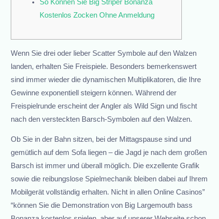
So Können Sie Big Striper Bonanza
Kostenlos Zocken Ohne Anmeldung
Wenn Sie drei oder lieber Scatter Symbole auf den Walzen
landen, erhalten Sie Freispiele. Besonders bemerkenswert
sind immer wieder die dynamischen Multiplikatoren, die Ihre
Gewinne exponentiell steigern können. Während der
Freispielrunde erscheint der Angler als Wild Sign und fischt
nach den versteckten Barsch-Symbolen auf den Walzen.
Ob Sie in der Bahn sitzen, bei der Mittagspause sind und
gemütlich auf dem Sofa liegen – die Jagd je nach dem großen
Barsch ist immer und überall möglich. Die exzellente Grafik
sowie die reibungslose Spielmechanik bleiben dabei auf Ihrem
Mobilgerät vollständig erhalten. Nicht in allen Online Casinos”
“können Sie die Demonstration von Big Largemouth bass
Bonanza kostenlos spielen, aber auf unserer Webseite schon.