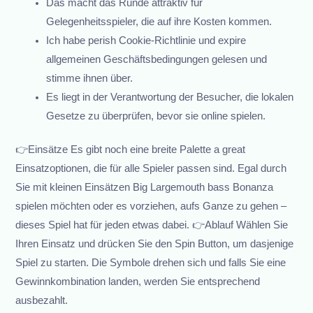
Das macht das Runde attraktiv für
Gelegenheitsspieler, die auf ihre Kosten kommen.
Ich habe perish Cookie-Richtlinie und expire
allgemeinen Geschäftsbedingungen gelesen und
stimme ihnen über.
Es liegt in der Verantwortung der Besucher, die lokalen
Gesetze zu überprüfen, bevor sie online spielen.
👉Einsätze Es gibt noch eine breite Palette a great
Einsatzoptionen, die für alle Spieler passen sind. Egal durch
Sie mit kleinen Einsätzen Big Largemouth bass Bonanza
spielen möchten oder es vorziehen, aufs Ganze zu gehen –
dieses Spiel hat für jeden etwas dabei. 👉Ablauf Wählen Sie
Ihren Einsatz und drücken Sie den Spin Button, um dasjenige
Spiel zu starten. Die Symbole drehen sich und falls Sie eine
Gewinnkombination landen, werden Sie entsprechend
ausbezahlt.