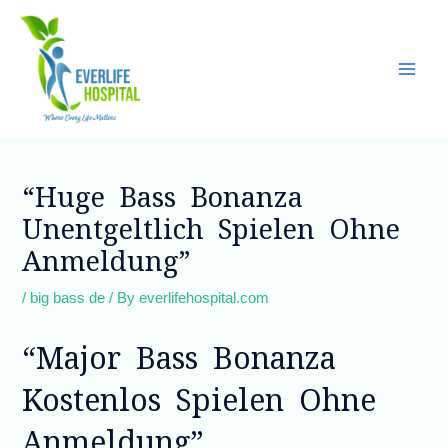
Skip
Main
to
Men
content
Post
navigation
“Huge Bass Bonanza
Unentgeltlich Spielen Ohne
Anmeldung”
/
big bass de
/ By
everlifehospital.com
“Major Bass Bonanza
Kostenlos Spielen Ohne
Anmeldung”