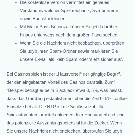
Die kostenlose Version vermittelt ein genaues
Verständnis welcher Spielmechanik, Symbolwerte
sowie Bonusfunktionen.
Mit Major Bass Bonanza können Sie jetzt darüber
hinaus unterwegs nach dem großen Fang suchen.
Wenn Sie die Nachricht nicht beobachten, überprüfen
Sie udyb Ihren Spam-Ordner sowie markieren Sie
unsere E-Mail als ‘kein Spam’ oder ‘sieht sicher aus’.
Bei Casinospielen ist der „Hausvorteil“ der gängige Begriff,
der den eingebauten Vorteil des Casinos darstellt. Zum”
“Beispiel beträgt er beim Blackjack etwa 0, 5%, was heisst,
dass das Gambling establishment über die Zeit 0, 5% confluer
Einsätze behält. Die RTP ist die Schlüsselzahl für
Spielautomaten, arbeitet entgegen dem Hausvorteil und zeigt
das potenzielle Auszahlungspotenzial für die Zocker. Wenn
Sie unsere Nachricht nicht entdecken, überprüfen Sie udyb