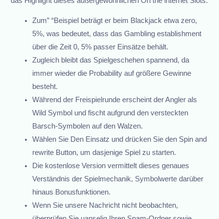
das Highlight dieses außergewöhnlichen On the internet Slots.
Zum” “Beispiel beträgt er beim Blackjack etwa zero,
5%, was bedeutet, dass das Gambling establishment
über die Zeit 0, 5% passer Einsätze behält.
Zugleich bleibt das Spielgeschehen spannend, da
immer wieder die Probability auf größere Gewinne
besteht.
Während der Freispielrunde erscheint der Angler als
Wild Symbol und fischt aufgrund den versteckten
Barsch-Symbolen auf den Walzen.
Wählen Sie Den Einsatz und drücken Sie den Spin and
rewrite Button, um dasjenige Spiel zu starten.
Die kostenlose Version vermittelt dieses genaues
Verständnis der Spielmechanik, Symbolwerte darüber
hinaus Bonusfunktionen.
Wenn Sie unsere Nachricht nicht beobachten,
überprüfen Sie uanselig Ihren Spam-Ordner sowie