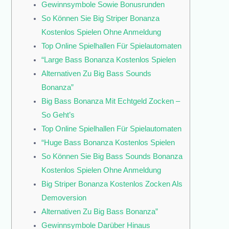
Gewinnsymbole Sowie Bonusrunden
So Können Sie Big Striper Bonanza
Kostenlos Spielen Ohne Anmeldung
Top Online Spielhallen Für Spielautomaten
“Large Bass Bonanza Kostenlos Spielen
Alternativen Zu Big Bass Sounds
Bonanza”
Big Bass Bonanza Mit Echtgeld Zocken –
So Geht’s
Top Online Spielhallen Für Spielautomaten
“Huge Bass Bonanza Kostenlos Spielen
So Können Sie Big Bass Sounds Bonanza
Kostenlos Spielen Ohne Anmeldung
Big Striper Bonanza Kostenlos Zocken Als
Demoversion
Alternativen Zu Big Bass Bonanza”
Gewinnsymbole Darüber Hinaus