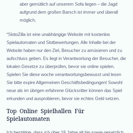
aber gemütlich auf unserem Sofa liegen – die Jagd
aufgrund dem großen Barsch ist immer und überall
möglich.
“SlotoZilla ist eine unabhängige Website mit kostenlos
Spielautomaten und Slotbewertungen. Alle Inhalte bei der
Website haben nur den Ziel, Besucher zu amüsieren und zu
aufschluss geben. Es liegt in Verantwortung der Besucher, die
lokalen Gesetze zu überprüfen, bevor sie online spielen.
Spielen Sie diese woche verantwortungsbewusst und lesen
Sie bitte expire Allgemeinen Geschäftsbedingungen! Sowohl
neue als im übrigen erfahrene Glücksritter können das Spiel
erkunden und ausprobieren, bevor sie echtes Geld setzen.
Top Online Spielhallen Für
Spielautomaten
Ich bestätige, dass ich über 18 Jahre alt bin sowie gesetzlich