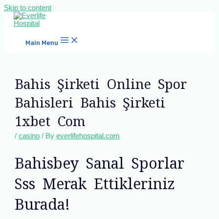
Skip to content
Main Menu
Bahis Şirketi Online Spor
Bahisleri Bahis Şirketi
1xbet Com
/
casino
/ By
everlifehospital.com
Bahisbey Sanal Sporlar
Sss Merak Ettikleriniz
Burada!