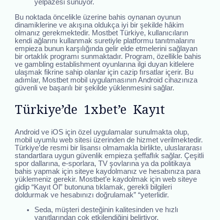
yelpazesi sunuyor.
Bu noktada öncelikle üzerine bahis oynanan oyunun
dinamiklerine ve akışına oldukça iyi bir şekilde hâkim
olmanız gerekmektedir. Mostbet Türkiye, kullanıcıların
kendi ağlarını kullanmak suretiyle platformu tanıtmalarını
empieza bunun karşılığında gelir elde etmelerini sağlayan
bir ortaklık programı sunmaktadır. Program, özellikle bahis
ve gambling establishment oyunlarına ilgi duyan kitlelere
ulaşmak fikrine sahip olanlar için cazip fırsatlar içerir. Bu
adımlar, Mostbet mobil uygulamasının Android cihazınıza
güvenli ve başarılı bir şekilde yüklenmesini sağlar.
Türkiye’de 1xbet’e Kayıt
Android ve iOS için özel uygulamalar sunulmakta olup,
mobil uyumlu web sitesi üzerinden de hizmet verilmektedir.
Türkiye’de resmi bir lisansı olmamakla birlikte, uluslararası
standartlara uygun güvenlik empieza şeffaflık sağlar. Çeşitli
spor dallarına, e-sporlara, TV şovlarına ya da politikaya
bahis yapmak için siteye kaydolmanız ve hesabınıza para
yüklemeniz gerekir. Mostbet’e kaydolmak için web siteye
gidip “Kayıt Ol” butonuna tıklamak, gerekli bilgileri
doldurmak ve hesabınızı doğrulamak” “yeterlidir.
Seda, müşteri desteğinin kalitesinden ve hızlı
yanıtlarından çok etkilendiğini belirtiyor.