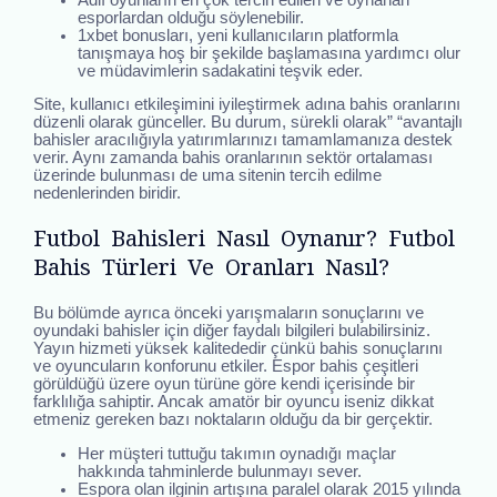
esporlardan olduğu söylenebilir.
1xbet bonusları, yeni kullanıcıların platformla
tanışmaya hoş bir şekilde başlamasına yardımcı olur
ve müdavimlerin sadakatini teşvik eder.
Site, kullanıcı etkileşimini iyileştirmek adına bahis oranlarını
düzenli olarak günceller. Bu durum, sürekli olarak” “avantajlı
bahisler aracılığıyla yatırımlarınızı tamamlamanıza destek
verir. Aynı zamanda bahis oranlarının sektör ortalaması
üzerinde bulunması de uma sitenin tercih edilme
nedenlerinden biridir.
Futbol Bahisleri Nasıl Oynanır? Futbol
Bahis Türleri Ve Oranları Nasıl?
Bu bölümde ayrıca önceki yarışmaların sonuçlarını ve
oyundaki bahisler için diğer faydalı bilgileri bulabilirsiniz.
Yayın hizmeti yüksek kalitededir çünkü bahis sonuçlarını
ve oyuncuların konforunu etkiler. Espor bahis çeşitleri
görüldüğü üzere oyun türüne göre kendi içerisinde bir
farklılığa sahiptir. Ancak amatör bir oyuncu iseniz dikkat
etmeniz gereken bazı noktaların olduğu da bir gerçektir.
Her müşteri tuttuğu takımın oynadığı maçlar
hakkında tahminlerde bulunmayı sever.
Espora olan ilginin artışına paralel olarak 2015 yılında