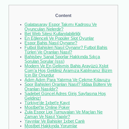
Content
Galatasaray Espor Takımı Kadrosu Ve
Oyuncuları Nelerdir?
Bet Web Sitesi Kullanılabilirliği
En Eğlenceli Ve Popüler Slot Oyunlar
Espor Bahis Nasıl Oynanır?
Futbol Bahisleri Nasıl Oynanır? Futbol Bahis
Türleri Ve Oranları Nasıl?
Bahisbey Sanal Sporlar Hakkında Sıkça
Sorulan Sorular (sss)
Modern Ve En Gelişmiş Bahis Arayüzü Xslot
Com’a Hoş Geldiniz Aramıza Katılmanız Bizim
Için Bir Onurdur
Adım Adım Para Yatırma Ve Çekme Kılavuzu
Spor Bahisleri Oranları Nasıl? İddaa Bülteni Ve
Oranları Nasıldır?
Sadebet Güncel Adres Giriş Sayfasına Hoş
Geldiniz!
Türkiye’de 1xbet’e Kayıt
Mostbet’te Online Poker
Zula Espor Ligi Turnuvaları Ve Maçları Ne
Zaman Ve Nasıl Yapılır?
Yayınlar Ve Bahisler 1xbet Canlı
Mostbet Hakkında Yorumlar