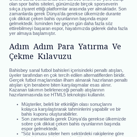
olan spor bahis siteleri, günümüzde birçok sporseverin
sıkça ziyaret ettiği platformlar arasında yer almaktadır. Son
zamanlarda gerek Dünya’da gerekse ülkemizde durante
çok dikkat çeken bahis oyunlarının başında espor
gelmektedir. İsminden her geçen gün daha fazla söz
ettirebilmeyi başaran espor, hayatımızda giderek daha fazla
yer almaya başlamıştır.
Adım Adım Para Yatırma Ve
Çekme Kılavuzu
Bahisbey sanal futbol bahisleri içerisindeki penaltı atışları,
üyeler tarafından en çok tercih edilen alternatiflerden biridir.
Gerçek futbol maçlarından ilham alınarak hazırlanan penaltı
atışları için berabere biten karşılaşmalar esas alınır.
Kazanan takımın belirleneceği penaltı atışlarının
hazırlanmasında ise HTML5 teknolojisi kullanılır.
Müşteriler, belirli bir etkinliğin olası sonuçlarını
kolayca karşılaştırarak tahminlerini yapabilir ve bir
bahis kuponu oluşturabilirler.
Son zamanlarda gerek Dünya’da gerekse ülkemizde
sobre çok dikkat çeken bahis oyunlarının başında
espor gelmektedir.
“Söz konusu siteler hem sektördeki rakiplerine göre