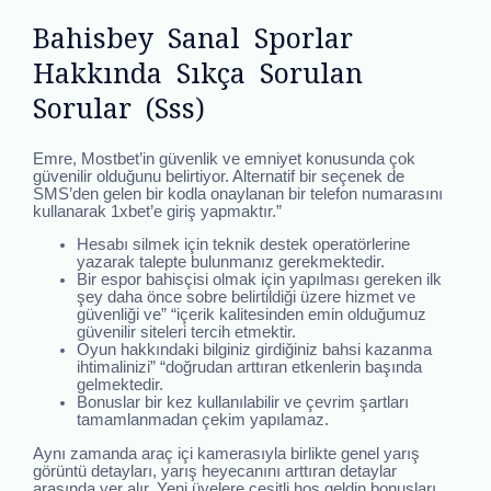
Bahisbey Sanal Sporlar
Hakkında Sıkça Sorulan
Sorular (sss)
Emre, Mostbet’in güvenlik ve emniyet konusunda çok
güvenilir olduğunu belirtiyor. Alternatif bir seçenek de
SMS’den gelen bir kodla onaylanan bir telefon numarasını
kullanarak 1xbet’e giriş yapmaktır.”
Hesabı silmek için teknik destek operatörlerine
yazarak talepte bulunmanız gerekmektedir.
Bir espor bahisçisi olmak için yapılması gereken ilk
şey daha önce sobre belirtildiği üzere hizmet ve
güvenliği ve” “içerik kalitesinden emin olduğumuz
güvenilir siteleri tercih etmektir.
Oyun hakkındaki bilginiz girdiğiniz bahsi kazanma
ihtimalinizi” “doğrudan arttıran etkenlerin başında
gelmektedir.
Bonuslar bir kez kullanılabilir ve çevrim şartları
tamamlanmadan çekim yapılamaz.
Aynı zamanda araç içi kamerasıyla birlikte genel yarış
görüntü detayları, yarış heyecanını arttıran detaylar
arasında yer alır. Yeni üyelere çeşitli hoş geldin bonusları