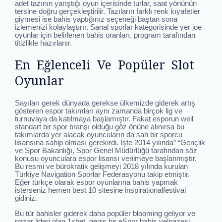
adet tazının yarıştığı oyun içerisinde turlar, saat yönünün
tersine doğru gerçekleştirilir. Tazıların farklı renk kıyafetler
giymesi ise bahis yaptığınız seçeneği baştan sona
izlemenizi kolaylaştırır. Sanal sporlar kategorisinde yer joe
oyunlar için belirlenen bahis oranları, program tarafından
titizlikle hazırlanır.
En Eğlenceli Ve Popüler Slot
Oyunlar
Sayıları gerek dünyada gerekse ülkemizde giderek artış
gösteren espor takımları aynı zamanda birçok lig ve
turnuvaya da katılmaya başlamıştır. Fakat esporun weil
standart bir spor branşı olduğu göz önüne alınırsa bu
takımlarda yer alacak oyuncuların da sah bir sporcu
lisansına sahip olması gerekirdi. İşte 2014 yılında” “Gençlik
ve Spor Bakanlığı, Spor Genel Müdürlüğü tarafından söz
konusu oyunculara espor lisansı verilmeye başlanmıştır.
Bu resmi ve bürokratik gelişmeyi 2018 yılında kurulan
Türkiye Navigation Sporlar Federasyonu takip etmiştir.
Eğer türkçe olarak espor oyunlarına bahis yapmak
isterseniz hemen best 10 sitesine inspirationalfestival
gidiniz.
Bu tür bahisler giderek daha popüler blooming geliyor ve
pazar lideri olan 1xbet, geniş bir eSpor bahis yelpazesi