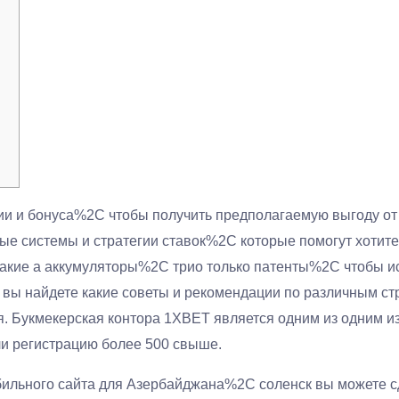
ции и бонуса%2C чтобы получить предполагаемую выгоду от
ные системы и стратегии ставок%2C которые помогут хоти
такие а аккумуляторы%2C трио только патенты%2C чтобы и
 вы найдете какие советы и рекомендации по различным ст
. Букмекерская контора 1XBET является одним из одним из
и регистрацию более 500 свыше.
бильного сайта для Азербайджана%2C соленск вы можете с