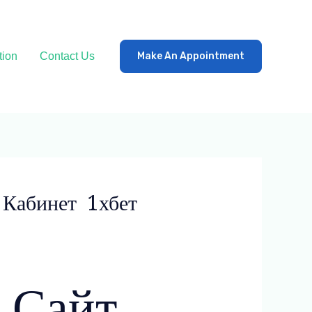
tion
Contact Us
Make An Appointment
Кабинет 1хбет
 Сайт