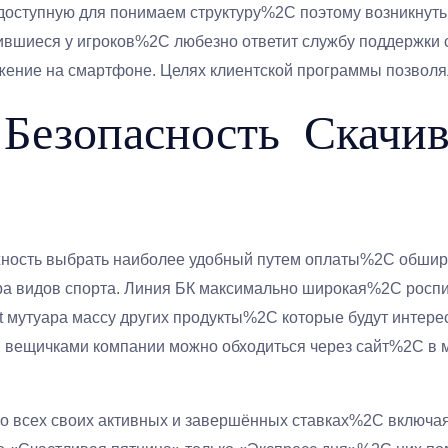
и доступную для понимаем структуру%2C поэтому возникнуть
вшиеся у игроков%2C любезно ответит службу поддержки с
ение на смартфоне. Целях клиентской программы позволял
Безопасность Скачи
ость выбрать наиболее удобный путем оплаты%2C обширн
а видов спорта. Линия БК максимально широкая%2C росп
t мутуара массу других продукты%2C которые будут интер
 вещичками компании можно обходиться через сайт%2C в 
о всех своих активных и завершённых ставках%2C включа