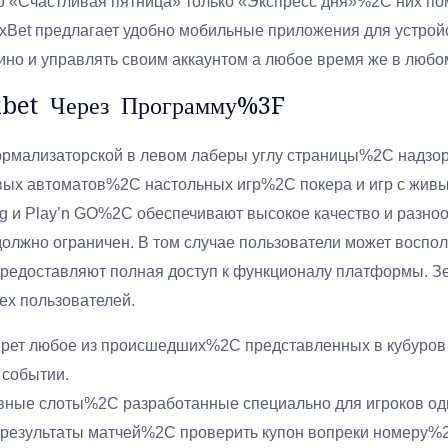
о «Счастливая пятница» только «Экспресс дня»%2C них по
xBet предлагает удобно мобильные приложения для устройс
ино и управлять своим аккаунтом а любое время же в любо
xbet Через Программу%3F
ормализаторской в левом лаберы углу страницы%2C надзор
вых автоматов%2C настольных игр%2C покера и игр с живы
g и Play’n GO%2C обеспечивают высокое качество и разноо
должно ограничен. В том случае пользователи может воспо
едоставляют полная доступ к функционалу платформы. З
ех пользователей.
рет любое из происшедших%2C представленных в кубуров (
 событии.
зивные слоты%2C разработанные специально для игроков о
и результаты матчей%2C проверить купон вопреки номеру%