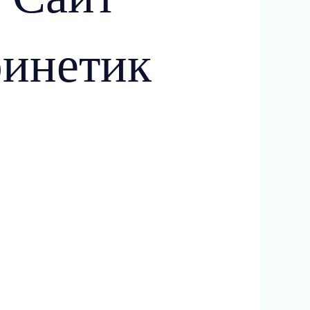
инетик