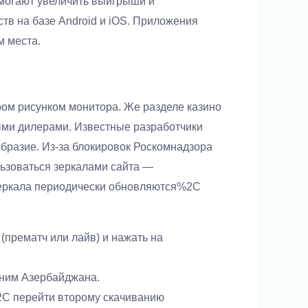
могают увеличить выигрыши и
тв на базе Android и iOS. Приложения
м места.
ом рисунком монитора. Же разделе казино
ми дилерами. Известные разработчики
бразие. Из-за блокировок Роскомнадзора
льзоваться зеркалами сайта —
еркала периодически обновляются%2C
прематч или лайв) и нажать на
дним Азербайджана.
2C перейти второму скачиванию