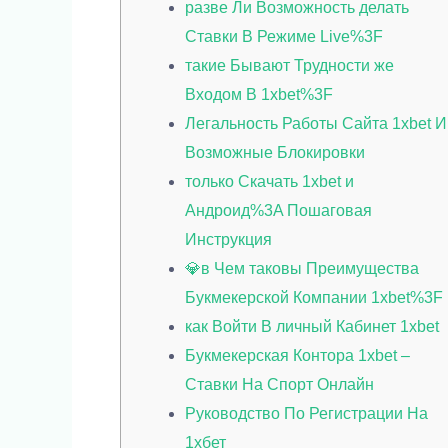
разве Ли Возможность делать
Ставки В Режиме Live%3F
такие Бывают Трудности же
Входом В 1xbet%3F
Легальность Работы Сайта 1xbet И
Возможные Блокировки
только Скачать 1xbet и
Андроид%3A Пошаговая
Инструкция
💎в Чем таковы Преимущества
Букмекерской Компании 1xbet%3F
как Войти В личный Кабинет 1xbet
Букмекерская Контора 1xbet –
Ставки На Спорт Онлайн
Руководство По Регистрации На
1хбет