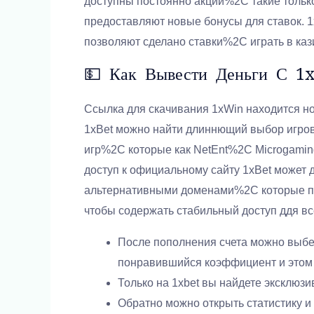
доступны постоянно акции%2C такие тольк
предоставляют новые бонусы для ставок. 1
позволяют сделано ставки%2C играть в каз
💵 Как Вывести Деньги С 1
Ссылка для скачивания 1xWin находится н
1xBet можно найти длиннющий выбор игро
игр%2C которые как NetEnt%2C Microgamin
доступ к официальному сайту 1xBet может 
альтернативными доменами%2C которые пр
чтобы содержать стабильный доступ ддя вс
После пополнения счета можно выбе
понравившийся коэффициент и этом
Только на 1xbet вы найдете эксклю
Обратно можно открыть статистику 