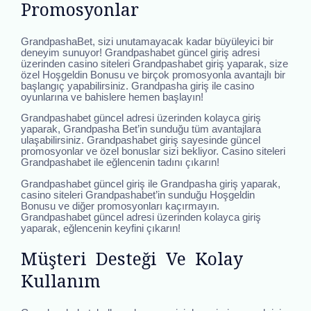
Promosyonlar
GrandpashaBet, sizi unutamayacak kadar büyüleyici bir
deneyim sunuyor! Grandpashabet güncel giriş adresi
üzerinden casino siteleri Grandpashabet giriş yaparak, size
özel Hoşgeldin Bonusu ve birçok promosyonla avantajlı bir
başlangıç yapabilirsiniz. Grandpasha giriş ile casino
oyunlarına ve bahislere hemen başlayın!
Grandpashabet güncel adresi üzerinden kolayca giriş
yaparak, Grandpasha Bet’in sunduğu tüm avantajlara
ulaşabilirsiniz. Grandpashabet giriş sayesinde güncel
promosyonlar ve özel bonuslar sizi bekliyor. Casino siteleri
Grandpashabet ile eğlencenin tadını çıkarın!
Grandpashabet güncel giriş ile Grandpasha giriş yaparak,
casino siteleri Grandpashabet’in sunduğu Hoşgeldin
Bonusu ve diğer promosyonları kaçırmayın.
Grandpashabet güncel adresi üzerinden kolayca giriş
yaparak, eğlencenin keyfini çıkarın!
Müşteri Desteği Ve Kolay
Kullanım