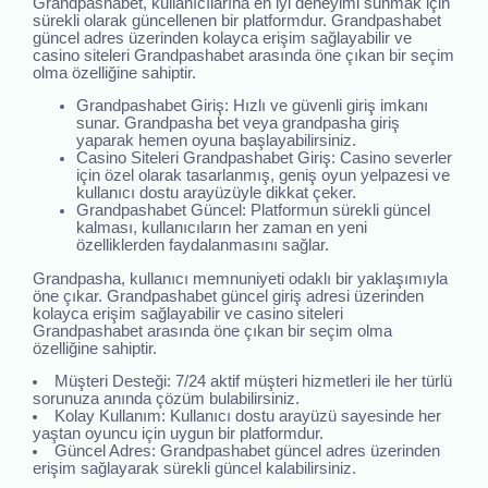
Grandpashabet, kullanıcılarına en iyi deneyimi sunmak için
sürekli olarak güncellenen bir platformdur. Grandpashabet
güncel adres üzerinden kolayca erişim sağlayabilir ve
casino siteleri Grandpashabet arasında öne çıkan bir seçim
olma özelliğine sahiptir.
Grandpashabet Giriş: Hızlı ve güvenli giriş imkanı
sunar. Grandpasha bet veya grandpasha giriş
yaparak hemen oyuna başlayabilirsiniz.
Casino Siteleri Grandpashabet Giriş: Casino severler
için özel olarak tasarlanmış, geniş oyun yelpazesi ve
kullanıcı dostu arayüzüyle dikkat çeker.
Grandpashabet Güncel: Platformun sürekli güncel
kalması, kullanıcıların her zaman en yeni
özelliklerden faydalanmasını sağlar.
Grandpasha, kullanıcı memnuniyeti odaklı bir yaklaşımıyla
öne çıkar. Grandpashabet güncel giriş adresi üzerinden
kolayca erişim sağlayabilir ve casino siteleri
Grandpashabet arasında öne çıkan bir seçim olma
özelliğine sahiptir.
Müşteri Desteği: 7/24 aktif müşteri hizmetleri ile her türlü
sorunuza anında çözüm bulabilirsiniz.
Kolay Kullanım: Kullanıcı dostu arayüzü sayesinde her
yaştan oyuncu için uygun bir platformdur.
Güncel Adres: Grandpashabet güncel adres üzerinden
erişim sağlayarak sürekli güncel kalabilirsiniz.