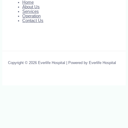
Home
About Us
Services
Operation
Contact Us
Copyright © 2026 Everlife Hospital | Powered by Everlife Hospital