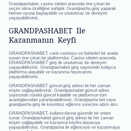
Grandpashabet, casino siteleri arasında öne çıkan bir
seçim olma özelliğine sahiptir. Grandpasha giriş yaparak
hemen oyuna başlayabilir ve unutulmaz bir deneyim
yaşayabilirsiniz.
GRANDPASHABET Ile
Kazanmanın Keyfi
GRANDPASHABET, canlı casinoyu ve bahisleri bir arada
sunan öne çıkan bir platformdur. Casino siteleri arasında
GRANDPASHABET giriş ile unutulmaz bir deneyim
yaşayabilirsiniz. Grandpashabet giriş sayesinde kolayca
platforma ulaşabilir ve kazanma heyecanını
yaşayabilirsiniz.
GRANDPASHABET güncel giriş adresi ile her zaman
erişim sağlayabilirsiniz. Grandpashabet güncel adres
sayesinde sürekli güncel kalabilir ve platformun tüm
avantajlarından yararlanabilirsiniz. Grandpasha bet veya
grandpasha giriş ile kesintisiz eğlence sürecine adım atın.
GRANDPASHABET, kullanıcılarına güvenilir bir ortam
sunar. Grandpashabet güncel giriş adresi ile her zaman
erişim sağlayabilir ve kazanma keyfini doyasıya
yaşayabilirsiniz. Grandpasha ile eğlenceye ve kazanmaya