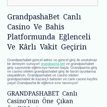
GrandpashaBet Canlı
Casino Ve Bahis
Platformunda Eğlenceli
Ve Kârlı Vakit Geçirin
Grandpashabet güncel adres ve güncel giriş ile unutulmaz
bir deneyim sunuyor!
grandpasha bet
ve grandpashabet
giriş sayesinde eğlenceye hemen başla. Grandpasha giriş
ve casino siteleri grandpashabet giriş ile favori oyunlarına
ulaşabilirsin. Grandpashabet ve casino siteleri
grandpashabet ile kazançlı bahisler ve canlı casino keyfini
yaşa! Grandpasha ile eğlence sınır tanımıyor!
GRANDPASHABET Canlı
Casino’nun Öne Çıkan