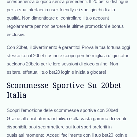
un’esperienza di gioco senza precedenti. Il 20 bet si distingue
per la sua interfaccia user-friendly e i suoi giochi di alta
qualità. Non dimenticare di controllare il tuo account
regolarmente per non perdere le ultime promozioni e bonus
esclusivi.
Con 20bet, il divertimento è garantito! Prova la tua fortuna oggi
stesso con il 20bet casino e scopri perché migliaia di giocatori
scelgono 20beto per le loro sessioni di gioco online. Non
esitare, effettua il tuo bet20 login e inizia a giocare!
Scommesse Sportive Su 20bet
Italia
Scopri l’emozione delle scommesse sportive con 20bet!
Grazie alla piattaforma intuitiva e alla vasta gamma di eventi
disponibili, puoi scommettere sui tuoi sport preferiti in
qualsiasi momento. Accedi facilmente con il tuo bet20 login e