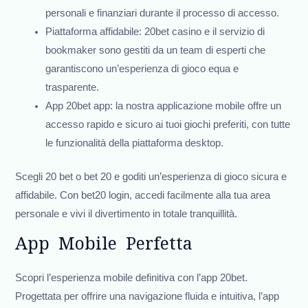
personali e finanziari durante il processo di accesso.
Piattaforma affidabile: 20bet casino e il servizio di
bookmaker sono gestiti da un team di esperti che
garantiscono un’esperienza di gioco equa e
trasparente.
App 20bet app: la nostra applicazione mobile offre un
accesso rapido e sicuro ai tuoi giochi preferiti, con tutte
le funzionalità della piattaforma desktop.
Scegli 20 bet o bet 20 e goditi un’esperienza di gioco sicura e
affidabile. Con bet20 login, accedi facilmente alla tua area
personale e vivi il divertimento in totale tranquillità.
App Mobile Perfetta
Scopri l’esperienza mobile definitiva con l’app 20bet.
Progettata per offrire una navigazione fluida e intuitiva, l’app