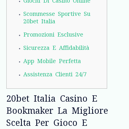
Giochi Di Casino Online
Scommesse Sportive Su
20bet Italia
Promozioni Esclusive
Sicurezza E Affidabilità
App Mobile Perfetta
Assistenza Clienti 24/7
20bet Italia Casino E
Bookmaker La Migliore
Scelta Per Gioco E