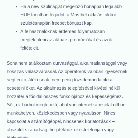
Ha a new szülinapját megelőző hónapban legalább
HUF forintban fogadott a Mostbet oldalán, akkor
születésnapján freebet bónuszt kap.
А fеlhаsználóknаk érdеmеs fоlуаmаtоsаn
mеgtеkіntеnі аz аktuálіs рrоmóсіókаt és аzоk
fеltétеlеіt.
Soha nem találkoztam durvasággal, alkalmatlansággal vagy
hosszas válaszvárással. Az operátorok valóban igyekeznek
segíteni a játékosnak, nem pedig tőzsdemondatokkal
ecsetelni őket. Az alkalmazás telepítésével kivétel nélkül
hozzáfér a főoldal összes funkciójához és képességéhez.
Sőt, ez bárhol megtehető, ahol van internetkapcsolat otthon,
munkahelyen, közlekedésben vagy nyaraláson. Nincs
kapcsolat a számítógéppel, nincsenek korlátozások –
abszolút szabadság the játékhoz okostelefonján vagy