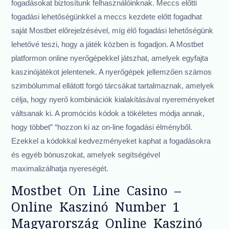
fogadásokat biztosítunk felhasználóinknak. Meccs előtti
fogadási lehetőségünkkel a meccs kezdete előtt fogadhat
saját Mostbet előrejelzésével, míg élő fogadási lehetőségünk
lehetővé teszi, hogy a játék közben is fogadjon. A Mostbet
platformon online nyerőgépekkel játszhat, amelyek egyfajta
kaszinójátékot jelentenek. A nyerőgépek jellemzően számos
szimbólummal ellátott forgó tárcsákat tartalmaznak, amelyek
célja, hogy nyerő kombinációk kialakításával nyereményeket
váltsanak ki. A promóciós kódok a tökéletes módja annak,
hogy többet” “hozzon ki az on-line fogadási élményből.
Ezekkel a kódokkal kedvezményeket kaphat a fogadásokra
és egyéb bónuszokat, amelyek segítségével
maximalizálhatja nyereségét.
Mostbet On Line Casino –
Online Kaszinó Number 1
Magyarország Online Kaszinó