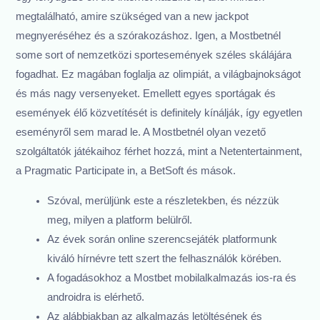
megtalálható, amire szükséged van a new jackpot
megnyeréséhez és a szórakozáshoz. Igen, a Mostbetnél
some sort of nemzetközi sportesemények széles skálájára
fogadhat. Ez magában foglalja az olimpiát, a világbajnokságot
és más nagy versenyeket. Emellett egyes sportágak és
események élő közvetítését is definitely kínálják, így egyetlen
eseményről sem marad le. A Mostbetnél olyan vezető
szolgáltatók játékaihoz férhet hozzá, mint a Netentertainment,
a Pragmatic Participate in, a BetSoft és mások.
Szóval, merüljünk este a részletekben, és nézzük
meg, milyen a platform belülről.
Az évek során online szerencsejáték platformunk
kiváló hírnévre tett szert the felhasználók körében.
A fogadásokhoz a Mostbet mobilalkalmazás ios-ra és
androidra is elérhető.
Az alábbiakban az alkalmazás letöltésének és