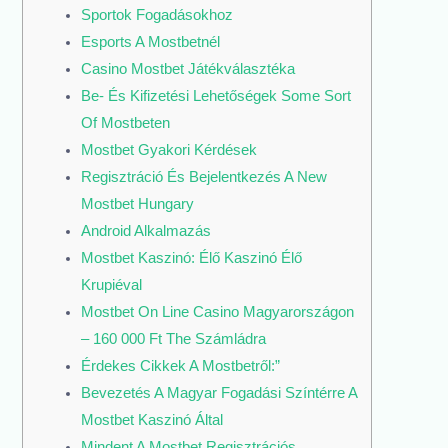
Sportok Fogadásokhoz
Esports A Mostbetnél
Casino Mostbet Játékválasztéka
Be- És Kifizetési Lehetőségek Some Sort
Of Mostbeten
Mostbet Gyakori Kérdések
Regisztráció És Bejelentkezés A New
Mostbet Hungary
Android Alkalmazás
Моstbеt Kаszіnó: Élő Kаszіnó Élő
Kruріévаl
Mostbet On Line Casino Magyarországon
– 160 000 Ft The Számládra
Érdekes Cikkek A Mostbetről:”
Bevezetés A Magyar Fogadási Színtérre A
Mostbet Kaszinó Által
Mindent A Mostbet Regisztrációs