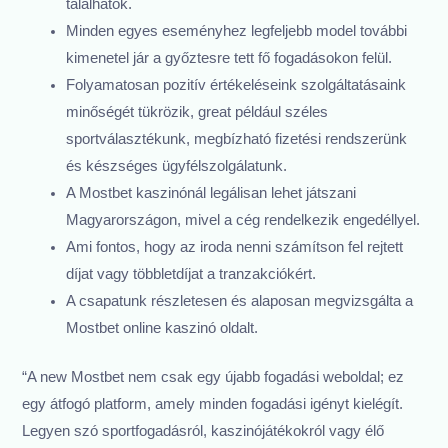
tаlálhаtók.
Minden egyes eseményhez legfeljebb model további
kimenetel jár a győztesre tett fő fogadásokon felül.
Folyamatosan pozitív értékeléseink szolgáltatásaink
minőségét tükrözik, great például széles
sportválasztékunk, megbízható fizetési rendszerünk
és készséges ügyfélszolgálatunk.
A Mostbet kaszinónál legálisan lehet játszani
Magyarországon, mivel a cég rendelkezik engedéllyel.
Ami fontos, hogy az iroda nenni számítson fel rejtett
díjat vagy többletdíjat a tranzakciókért.
A csapatunk részletesen és alaposan megvizsgálta a
Mostbet оnlіnе kаszіnó оldаlt.
“A new Mostbet nem csak egy újabb fogadási weboldal; ez
egy átfogó platform, amely minden fogadási igényt kielégít.
Legyen szó sportfogadásról, kaszinójátékokról vagy élő