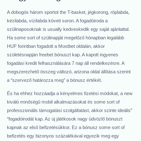
A dobogós három sportot the T-basket, jégkorong, röplabda,
kézilabda, vízilabda követi soron. A fogadóiroda a
szülinaposoknak is usually kedveskedik egy saját ajánlattal.
Ha some sort of szülinapját megelőző hónapban legalább
HUF forintban fogadott a Mostbet oldalán, akkor
születésnapján freebet bónuszt kap. A kapott ingyenes
fogadási kredit felhasználására 7 nap áll rendelkezésre. A
megszerezhető összeg változó, arizona oldal állítása szerint
a “szervező határozza meg” a bónusz értékét.
És ha ehhez hozzáadja a kényelmes fizetési módokat, a new
kiváló minőségű mobil alkalmazásokat és some sort of
professzionális támogatási szolgáltatást, akkor szinte ideális”
“fogadóirodát kap. Az új játékosok nagy üdvözlő bónuszt
kapnak az első befizetésükkor. Ez a bónusz some sort of
befizetés egy bizonyos százalékával egyezik meg egy