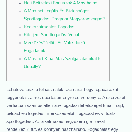
Heti Befizetési Bónuszok A Mostbetnél
A Mostbet Legális És Biztonságos
Sportfogadási Program Magyarországon?
Kockázatmentes Fogadás
Kiterjedt Sportfogadási Vonal
Mérkőzés” “előtti És Valós Idejű
Fogadások
A Mostbet Kínál Más Szolgáltatásokat Is
Usually?
Lehetővé teszi a felhasználók számára, hogy fogadásokat
tegyenek számos sporteseményre és versenyre. A szervezet
várhatóan számos alternatív fogadási lehetőséget kínál majd,
például élő fogadást, mérkőzés előtti fogadást és virtuális
sportfogadást. Az alkalmazás nagyszerű grafikával
rendelkezik, fut, és könnyen használható. Fogadhatsz egy