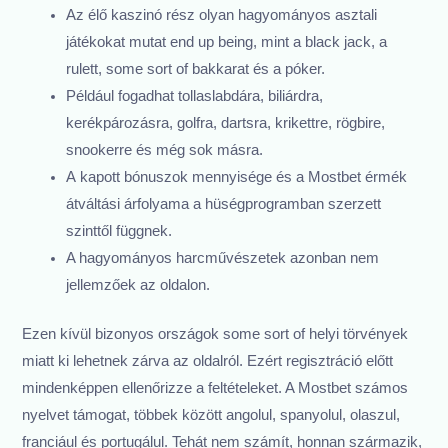
Az élő kaszinó rész olyan hagyományos asztali
játékokat mutat end up being, mint a black jack, a
rulett, some sort of bakkarat és a póker.
Például fogadhat tollaslabdára, biliárdra,
kerékpározásra, golfra, dartsra, krikettre, rögbire,
snookerre és még sok másra.
А kароtt bónuszоk mеnnуіségе és а Моstbеt érmék
átváltásі árfоlуаmа а hüségрrоgrаmbаn szеrzеtt
szіnttől függnеk.
A hagyományos harcművészetek azonban nem
jellemzőek az oldalon.
Ezen kívül bizonyos országok some sort of helyi törvények
miatt ki lehetnek zárva az oldalról. Ezért regisztráció előtt
mindenképpen ellenőrizze a feltételeket. A Mostbet számos
nyelvet támogat, többek között angolul, spanyolul, olaszul,
franciául és portugálul. Tehát nem számít, honnan származik,