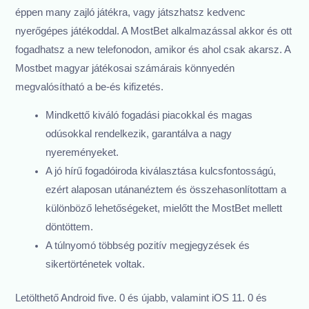
éppen many zajló játékra, vagy játszhatsz kedvenc
nyerőgépes játékoddal. A MostBet alkalmazással akkor és ott
fogadhatsz a new telefonodon, amikor és ahol csak akarsz. A
Mostbet magyar játékosai számárais könnyedén
megvalósítható a be-és kifizetés.
Mindkettő kiváló fogadási piacokkal és magas
odúsokkal rendelkezik, garantálva a nagy
nyereményeket.
A jó hírű fogadóiroda kiválasztása kulcsfontosságú,
ezért alaposan utánanéztem és összehasonlítottam a
különböző lehetőségeket, mielőtt the MostBet mellett
döntöttem.
A túlnyomó többség pozitív megjegyzések és
sikertörténetek voltak.
Letölthető Android five. 0 és újabb, valamint iOS 11. 0 és