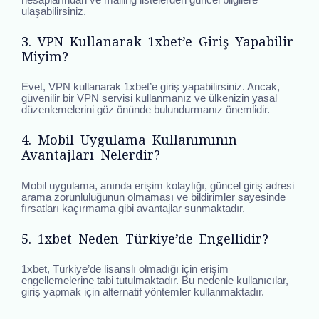
ulaşabilirsiniz.
3. VPN Kullanarak 1xbet’e Giriş Yapabilir
Miyim?
Evet, VPN kullanarak 1xbet’e giriş yapabilirsiniz. Ancak,
güvenilir bir VPN servisi kullanmanız ve ülkenizin yasal
düzenlemelerini göz önünde bulundurmanız önemlidir.
4. Mobil Uygulama Kullanımının
Avantajları Nelerdir?
Mobil uygulama, anında erişim kolaylığı, güncel giriş adresi
arama zorunluluğunun olmaması ve bildirimler sayesinde
fırsatları kaçırmama gibi avantajlar sunmaktadır.
5. 1xbet Neden Türkiye’de Engellidir?
1xbet, Türkiye’de lisanslı olmadığı için erişim
engellemelerine tabi tutulmaktadır. Bu nedenle kullanıcılar,
giriş yapmak için alternatif yöntemler kullanmaktadır.