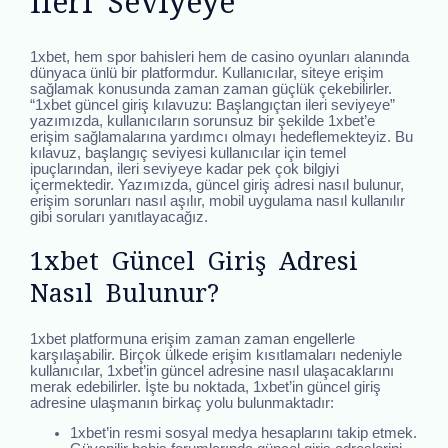
İleri Seviyeye
1xbet, hem spor bahisleri hem de casino oyunları alanında
dünyaca ünlü bir platformdur. Kullanıcılar, siteye erişim
sağlamak konusunda zaman zaman güçlük çekebilirler.
“1xbet güncel giriş kılavuzu: Başlangıçtan ileri seviyeye”
yazımızda, kullanıcıların sorunsuz bir şekilde 1xbet’e
erişim sağlamalarına yardımcı olmayı hedeflemekteyiz. Bu
kılavuz, başlangıç seviyesi kullanıcılar için temel
ipuçlarından, ileri seviyeye kadar pek çok bilgiyi
içermektedir. Yazımızda, güncel giriş adresi nasıl bulunur,
erişim sorunları nasıl aşılır, mobil uygulama nasıl kullanılır
gibi soruları yanıtlayacağız.
1xbet Güncel Giriş Adresi
Nasıl Bulunur?
1xbet platformuna erişim zaman zaman engellerle
karşılaşabilir. Birçok ülkede erişim kısıtlamaları nedeniyle
kullanıcılar, 1xbet’in güncel adresine nasıl ulaşacaklarını
merak edebilirler. İşte bu noktada, 1xbet’in güncel giriş
adresine ulaşmanın birkaç yolu bulunmaktadır:
1xbet’in resmi sosyal medya hesaplarını takip etmek.