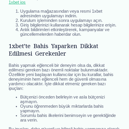
1xbet ios
Uygulama mağazasından veya resmi 1xbet
adresinden uygulamayı indirin.
Kurulum işleminden sonra uygulamayı açın.
Giriş bilgilerinizi kullanarak hesap bilgilerinize erişin.
Anlık bildirimleri etkinleştirerek, kampanyalar ve
güncellemelerden haberdar olun.
1xbet’te Bahis Yaparken Dikkat
Edilmesi Gerekenler
Bahis yapmak eğlenceli bir deneyim olsa da, dikkat
edilmesi gereken bazı önemli noktalar bulunmaktadır.
Özellikle yeni başlayan kullanıcılar için bu kurallar, bahis
deneyiminin hem eğlenceli hem de güvenli olmasına
yardımcı olacaktır. İşte dikkat etmeniz gereken bazı
ipuçları:
Bütçenizi önceden belirleyin ve asla bütçenizi
aşmayın.
Oyunu öğrenmeden büyük miktarlarda bahis
yapmayın.
Sorumlu bahis ilkelerini benimseyin ve gerektiğinde
ara verin.
Bu ipuçları, daha güvenli ve bilinçli bahis yapmanıza olanak