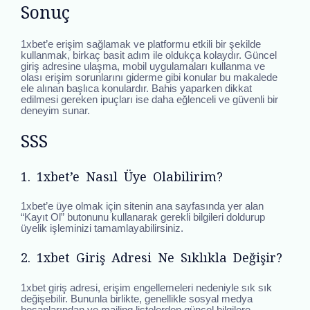
Sonuç
1xbet’e erişim sağlamak ve platformu etkili bir şekilde
kullanmak, birkaç basit adım ile oldukça kolaydır. Güncel
giriş adresine ulaşma, mobil uygulamaları kullanma ve
olası erişim sorunlarını giderme gibi konular bu makalede
ele alınan başlıca konulardır. Bahis yaparken dikkat
edilmesi gereken ipuçları ise daha eğlenceli ve güvenli bir
deneyim sunar.
SSS
1. 1xbet’e Nasıl Üye Olabilirim?
1xbet’e üye olmak için sitenin ana sayfasında yer alan
“Kayıt Ol” butonunu kullanarak gerekli bilgileri doldurup
üyelik işleminizi tamamlayabilirsiniz.
2. 1xbet Giriş Adresi Ne Sıklıkla Değişir?
1xbet giriş adresi, erişim engellemeleri nedeniyle sık sık
değişebilir. Bununla birlikte, genellikle sosyal medya
hesaplarından ve mailing listelerden güncel bilgilere