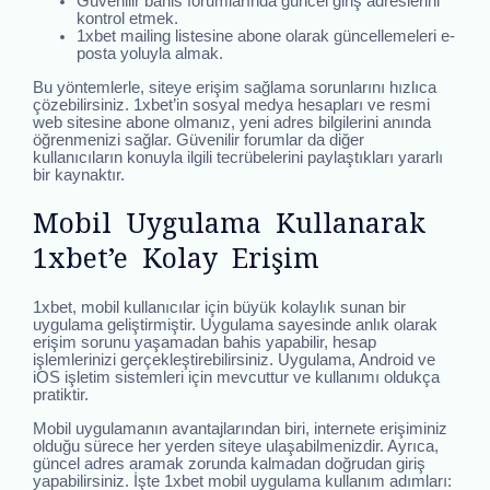
Güvenilir bahis forumlarında güncel giriş adreslerini
kontrol etmek.
1xbet mailing listesine abone olarak güncellemeleri e-
posta yoluyla almak.
Bu yöntemlerle, siteye erişim sağlama sorunlarını hızlıca
çözebilirsiniz. 1xbet’in sosyal medya hesapları ve resmi
web sitesine abone olmanız, yeni adres bilgilerini anında
öğrenmenizi sağlar. Güvenilir forumlar da diğer
kullanıcıların konuyla ilgili tecrübelerini paylaştıkları yararlı
bir kaynaktır.
Mobil Uygulama Kullanarak
1xbet’e Kolay Erişim
1xbet, mobil kullanıcılar için büyük kolaylık sunan bir
uygulama geliştirmiştir. Uygulama sayesinde anlık olarak
erişim sorunu yaşamadan bahis yapabilir, hesap
işlemlerinizi gerçekleştirebilirsiniz. Uygulama, Android ve
iOS işletim sistemleri için mevcuttur ve kullanımı oldukça
pratiktir.
Mobil uygulamanın avantajlarından biri, internete erişiminiz
olduğu sürece her yerden siteye ulaşabilmenizdir. Ayrıca,
güncel adres aramak zorunda kalmadan doğrudan giriş
yapabilirsiniz. İşte 1xbet mobil uygulama kullanım adımları: