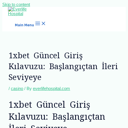
Skip to content
Main Menu
1xbet Güncel Giriş
Kılavuzu: Başlangıçtan İleri
Seviyeye
/
casino
/ By
everlifehospital.com
1xbet Güncel Giriş
Kılavuzu: Başlangıçtan