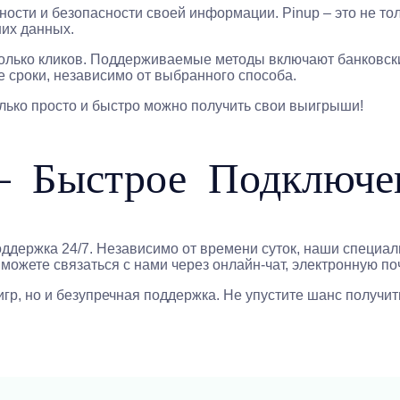
ности и безопасности своей информации. Pinup – это не т
их данных.
сколько кликов. Поддерживаемые методы включают банковск
е сроки, независимо от выбранного способа.
олько просто и быстро можно получить свои выигрыши!
– Быстрое Подключе
оддержка 24/7. Независимо от времени суток, наши специа
можете связаться с нами через онлайн-чат, электронную по
игр, но и безупречная поддержка. Не упустите шанс получи