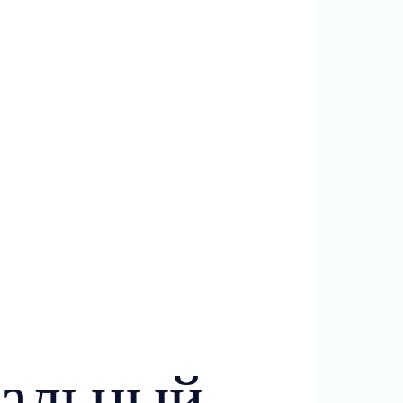
альный