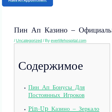
Make An Appointment
Пин Ап Казино – Официаль
/
Uncategorized
/ By
everlifehospital.com
Содержимое
Пин Ап Бонусы Для
Постоянных Игроков
Pin-Up Казино – Зеркало