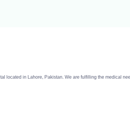
tal located in Lahore, Pakistan. We are fulfilling the medical n