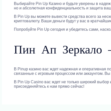
Выбирайте Pin Up Казино и будьте уверены в надеж
но и абсолютная конфиденциальность и защита ваш
В Pin Up вы можете вывести средства всего за не
криптовалюту. Ваши деньги будут у вас в кратчайши
Попробуйте Pin Up сегодня и убедитесь сами, наск
Пин Ап Зеркало 
В Pinup казино вас ждет надежная и оперативная п
связанные с игровым процессом или аккаунтом. Вы 
В Pin Up Casino вас ждет не только широкий выбор 
присоединяйтесь к нам прямо сейчас!