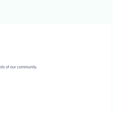
eeds of our community.