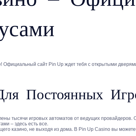
усами
бе! Официальный сайт Pin Up ждет тебя с открытыми дверями.
ля Постоянных Игр
лены тысячи игровых автоматов от ведущих провайдеров. О
ми – здесь есть все.
го казино, не выходя из дома. В Pin Up Casino вы можете и