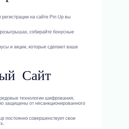
и регистрации на сайте Pin Up вы
в розыгрышах, собирайте бонусные
усы и акции, которые сделают ваше
ный Сайт
передовые технологии шифрования,
жно защищены от несанкционированного
nup постоянно совершенствует свои
х.