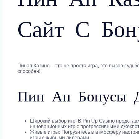
Сайт С Бон
Пинап Казино – это не просто игра, это вызов судь
способен!
Пин Ап Бонусы Д
Широкий выбор игр: В Pin Up Casino представ
инновационных игр с прогрессивными джекпота
Живые игры: Погрузитесь в атмосферу настояще
игры с живыми дилерами.