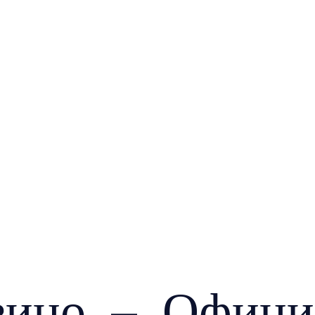
зино – Офици