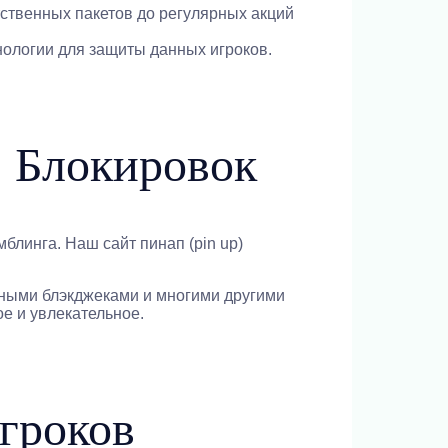
тственных пакетов до регулярных акций
нологии для защиты данных игроков.
 Блокировок
блинга. Наш сайт пинап (pin up)
чными блэкджеками и многими другими
е и увлекательное.
гроков