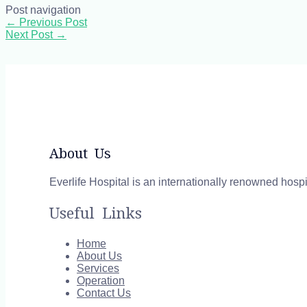
Post navigation
←
Previous Post
Next Post
→
About Us
Everlife Hospital is an internationally renowned hospi
Useful Links
Home
About Us
Services
Operation
Contact Us