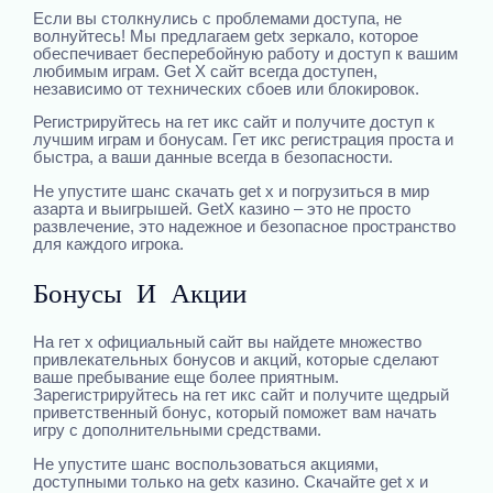
Если вы столкнулись с проблемами доступа, не
волнуйтесь! Мы предлагаем getx зеркало, которое
обеспечивает бесперебойную работу и доступ к вашим
любимым играм. Get X сайт всегда доступен,
независимо от технических сбоев или блокировок.
Регистрируйтесь на гет икс сайт и получите доступ к
лучшим играм и бонусам. Гет икс регистрация проста и
быстра, а ваши данные всегда в безопасности.
Не упустите шанс скачать get x и погрузиться в мир
азарта и выигрышей. GetX казино – это не просто
развлечение, это надежное и безопасное пространство
для каждого игрока.
Бонусы И Акции
На гет х официальный сайт вы найдете множество
привлекательных бонусов и акций, которые сделают
ваше пребывание еще более приятным.
Зарегистрируйтесь на гет икс сайт и получите щедрый
приветственный бонус, который поможет вам начать
игру с дополнительными средствами.
Не упустите шанс воспользоваться акциями,
доступными только на getx казино. Скачайте get x и