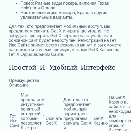
Покер: Разные виды покера, включая Texas
Hold’em и Omaha.
Настольные игры: Баккара, Крэпс и другие
увлекательные варианты.
Для тех, кто предпочитает мобильный доступ, мы
предлагаем скачать Get X и играть где угодно. Не
забудьте проверить Get X зеркало на случай, если
основной сайт будет недоступен. Регистрация на Гет
Икс Сайте займет всего несколько минут, и вы сможете
наслаждаться всеми преимуществами GetX Казино на
Гет Х Официальном Сайте.
Простой И Удобный Интерфейс
Преимущества
Описание
Мы
На GetX
предлагаем
Для тех, кто
Казино вы
интуитивно
предпочитает
найдете в
понятный
мобильный
необходим
интерфейс,
вариант, мы
Гет
для
который
Скачать
предлагаем
GetX
Икс
комфортн
позволяет
Get X
скачать Get X
Казино
Сайт
игры: от
быстро
и
быстрых