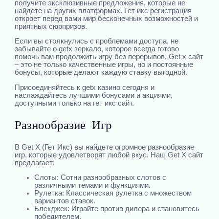
получите эксклюзивные предложения, которые не
найдете на других платформах. Гет икс регистрация
откроет перед вами мир бесконечных возможностей и
приятных сюрпризов.
Если вы столкнулись с проблемами доступа, не
забывайте о getx зеркало, которое всегда готово
помочь вам продолжить игру без перерывов. Get x сайт
– это не только качественные игры, но и постоянные
бонусы, которые делают каждую ставку выгодной.
Присоединяйтесь к getx казино сегодня и
наслаждайтесь лучшими бонусами и акциями,
доступными только на гет икс сайт.
Разнообразие Игр
В Get X (Гет Икс) вы найдете огромное разнообразие
игр, которые удовлетворят любой вкус. Наш Get X сайт
предлагает:
Слоты: Сотни разнообразных слотов с
различными темами и функциями.
Рулетка: Классическая рулетка с множеством
вариантов ставок.
Блекджек: Играйте против дилера и становитесь
победителем.