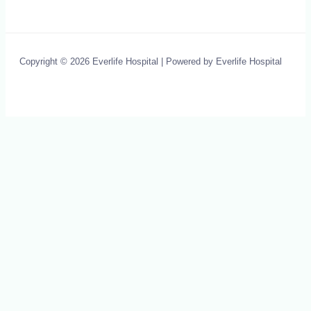
Copyright © 2026 Everlife Hospital | Powered by Everlife Hospital