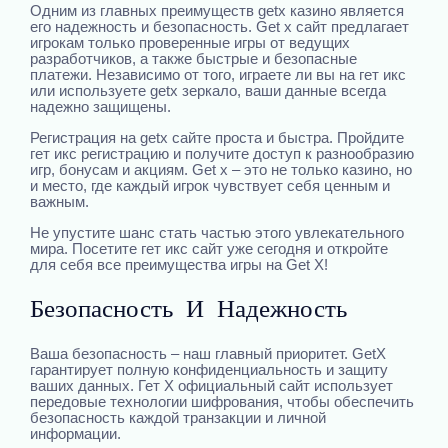
Одним из главных преимуществ getx казино является
его надежность и безопасность. Get x сайт предлагает
игрокам только проверенные игры от ведущих
разработчиков, а также быстрые и безопасные
платежи. Независимо от того, играете ли вы на гет икс
или используете getx зеркало, ваши данные всегда
надежно защищены.
Регистрация на getx сайте проста и быстра. Пройдите
гет икс регистрацию и получите доступ к разнообразию
игр, бонусам и акциям. Get x – это не только казино, но
и место, где каждый игрок чувствует себя ценным и
важным.
Не упустите шанс стать частью этого увлекательного
мира. Посетите гет икс сайт уже сегодня и откройте
для себя все преимущества игры на Get X!
Безопасность И Надежность
Ваша безопасность – наш главный приоритет. GetX
гарантирует полную конфиденциальность и защиту
ваших данных. Гет Х официальный сайт использует
передовые технологии шифрования, чтобы обеспечить
безопасность каждой транзакции и личной
информации.