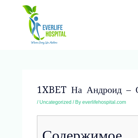
Skip
to
content
Post
navigation
1XBET На Андроид – О
/
Uncategorized
/ By
everlifehospital.com
Содержимое