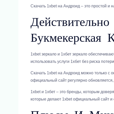
Скачать 1xbet на Андроид – это простой и
Действительн
Букмекерская 
1xbet зеркало и 1хбет зеркало обеспечива
использовать услуги 1хбет без риска потер
Скачать 1xbet на Андроид можно только с о
официальный сайт регулярно обновляется,
1xbet и 1хбет – это бренды, которым дове
которые делают 1xbet официальный сайт и