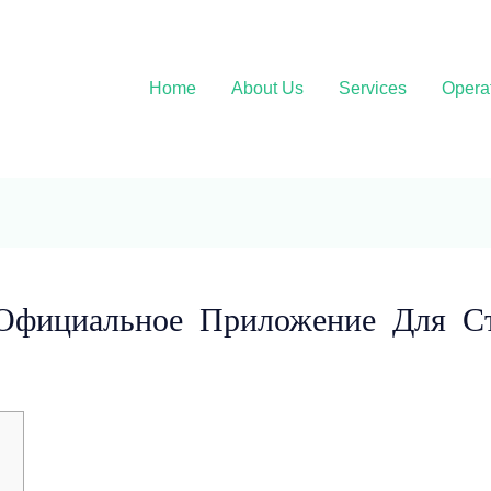
Home
About Us
Services
Opera
фициальное Приложение Для Ст