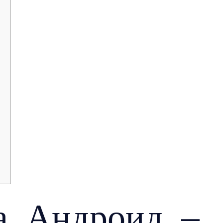
 Андроид –