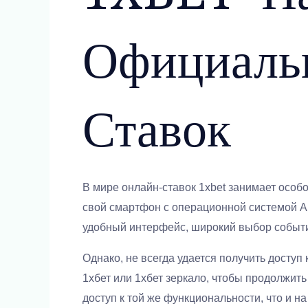
Официаль
Ставок
В мире онлайн-ставок 1xbet занимает особ
свой смартфон с операционной системой An
удобный интерфейс, широкий выбор событий
Однако, не всегда удается получить доступ
1хбет или 1хбет зеркало, чтобы продолжить
доступ к той же функциональности, что и н