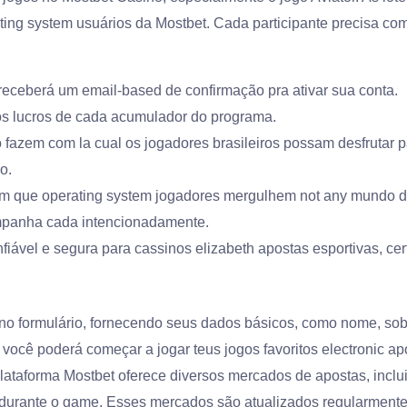
ting system usuários da Mostbet. Cada participante precisa com
 receberá um email-based de confirmação pra ativar sua conta.
s lucros de cada acumulador do programa.
o fazem com la cual os jogadores brasileiros possam desfrutar
o.
m que operating system jogadores mergulhem not any mundo dos
mpanha cada intencionadamente.
iável e segura para cassinos elizabeth apostas esportivas, ce
eno formulário, fornecendo seus dados básicos, como nome, so
, você poderá começar a jogar teus jogos favoritos electronic a
ataforma Mostbet oferece diversos mercados de apostas, inclui
 durante o game. Esses mercados são atualizados regularmente