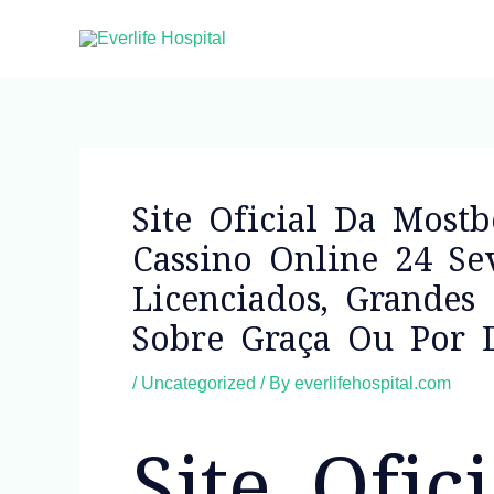
Skip
to
content
Post
navigation
Site Oficial Da Mostb
Cassino Online 24 Se
Licenciados, Grandes
Sobre Graça Ou Por 
/
Uncategorized
/ By
everlifehospital.com
Site Ofic