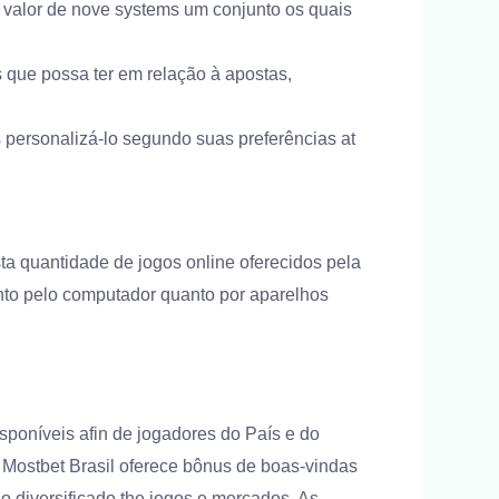
m valor de nove systems um conjunto os quais
 que possa ter em relação à apostas,
s personalizá-lo segundo suas preferências at
sta quantidade de jogos online oferecidos pela
tanto pelo computador quanto por aparelhos
sponíveis afin de jogadores do País e do
Mostbet Brasil oferece bônus de boas-vindas
 diversificado the jogos e mercados. As