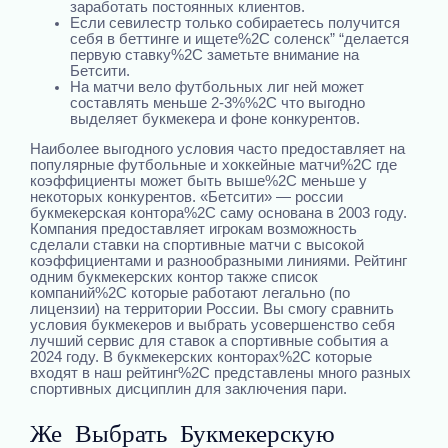
заработать постоянных клиентов.
Если севилестр только собираетесь получится
себя в беттинге и ищете%2C соленск” “делается
первую ставку%2C заметьте внимание на
Бетсити.
На матчи вело футбольных лиг ней может
составлять меньше 2-3%%2C что выгодно
выделяет букмекера и фоне конкурентов.
Наиболее выгодного условия часто предоставляет на
популярные футбольные и хоккейные матчи%2C где
коэффициенты может быть выше%2C меньше у
некоторых конкурентов. «Бетсити» — россии
букмекерская контора%2C саму основана в 2003 году.
Компания предоставляет игрокам возможность
сделали ставки на спортивные матчи с высокой
коэффициентами и разнообразными линиями. Рейтинг
одним букмекерских контор также список
компаний%2C которые работают легально (по
лицензии) на территории России. Вы смогу сравнить
условия букмекеров и выбрать усовершенство себя
лучший сервис для ставок а спортивные события а
2024 году. В букмекерских конторах%2C которые
входят в наш рейтинг%2C представлены много разных
спортивных дисциплин для заключения пари.
Же Выбрать Букмекерскую