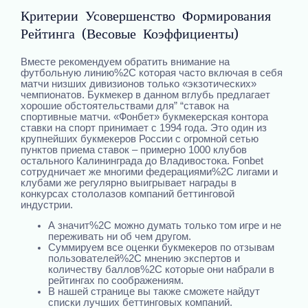
Критерии Усовершенство Формирования
Рейтинга (весовые Коэффициенты)
Вместе рекомендуем обратить внимание на
футбольную линию%2C которая часто включая в себя
матчи низших дивизионов только «экзотических»
чемпионатов. Букмекер в данном вглубь предлагает
хорошие обстоятельствами для” “ставок на
спортивные матчи. «Фонбет» букмекерская контора
ставки на спорт принимает с 1994 года. Это один из
крупнейших букмекеров России с огромной сетью
пунктов приема ставок – примерно 1000 клубов
остального Калининграда до Владивостока. Fonbet
сотрудничает же многими федерациями%2C лигами и
клубами же регулярно выигрывает награды в
конкурсах стололазов компаний беттинговой
индустрии.
А значит%2C можно думать только том игре и не
переживать ни об чем другом.
Суммируем все оценки букмекеров по отзывам
пользователей%2C мнению экспертов и
количеству баллов%2C которые они набрали в
рейтингах по соображениям.
В нашей странице вы также сможете найдут
списки лучших беттинговых компаний.