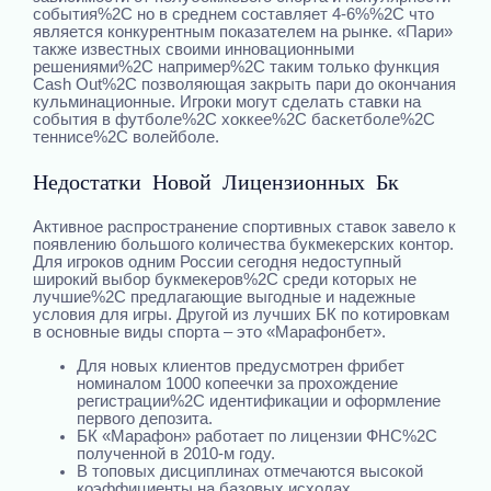
события%2C но в среднем составляет 4-6%%2C что
является конкурентным показателем на рынке. «Пари»
также известных своими инновационными
решениями%2C например%2C таким только функция
Cash Out%2C позволяющая закрыть пари до окончания
кульминационные. Игроки могут сделать ставки на
события в футболе%2C хоккее%2C баскетболе%2C
теннисе%2C волейболе.
Недостатки Новой Лицензионных Бк
Активное распространение спортивных ставок завело к
появлению большого количества букмекерских контор.
Для игроков одним России сегодня недоступный
широкий выбор букмекеров%2C среди которых не
лучшие%2C предлагающие выгодные и надежные
условия для игры. Другой из лучших БК по котировкам
в основные виды спорта – это «Марафонбет».
Для новых клиентов предусмотрен фрибет
номиналом 1000 копеечки за прохождение
регистрации%2C идентификации и оформление
первого депозита.
БК «Марафон» работает по лицензии ФНС%2C
полученной в 2010-м году.
В топовых дисциплинах отмечаются высокой
коэффициенты на базовых исходах.