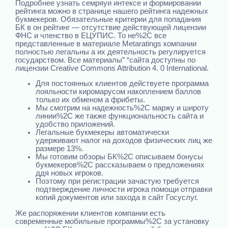
Подробнее узнать семряуи интексе и формировании
рейтинга можно в странице нашего рейтинга надежных
букмекеров. Обязательные критерии для попадания
БК в он рейтинг — отсутствие действующей лицензии
ФНС и членство в ЕЦУПИС. То не%2C все
представленные в материале Metaratings компании
полностью легальны а их деятельность регулируется
государством. Все материалы” “сайта доступны по
лицензии Creative Commons Attribution 4. 0 International.
Для постоянных клиентов действуете программа
лояльности киромарусом накоплением баллов
только их обменом а фрибеты.
Мы смотрим на надежность%2C маржу и широту
линии%2C же также функциональность сайта и
удобство приложений.
Легальные букмекеры автоматически
удерживают налог на доходов физических лиц же
размере 13%.
Мы готовим обзоры БК%2C описываем бонусы
букмекеров%2C рассказываем о предложениях
ддя новых игроков.
Поэтому при регистрации зачастую требуется
подтверждение личности игрока помощи отправки
копий документов или захода в сайт Госуслуг.
Же распоряжении клиентов компании есть
современные мобильные программы%2C за установку