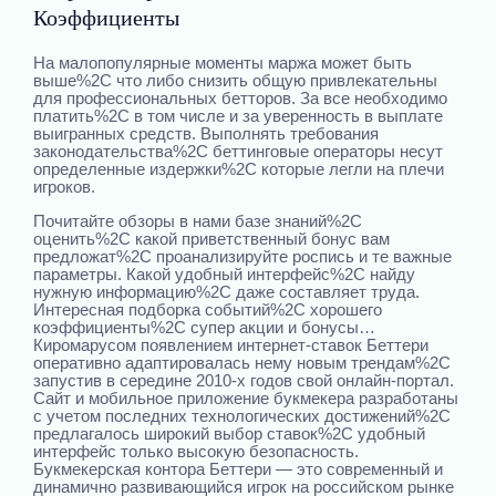
Коэффициенты
На малопопулярные моменты маржа может быть
выше%2C что либо снизить общую привлекательны
для профессиональных бетторов. За все необходимо
платить%2C в том числе и за уверенность в выплате
выигранных средств. Выполнять требования
законодательства%2C беттинговые операторы несут
определенные издержки%2C которые легли на плечи
игроков.
Почитайте обзоры в нами базе знаний%2C
оценить%2C какой приветственный бонус вам
предложат%2C проанализируйте роспись и те важные
параметры. Какой удобный интерфейс%2C найду
нужную информацию%2C даже составляет труда.
Интересная подборка событий%2C хорошего
коэффициенты%2C супер акции и бонусы…
Киромарусом появлением интернет-ставок Беттери
оперативно адаптировалась нему новым трендам%2C
запустив в середине 2010-х годов свой онлайн-портал.
Сайт и мобильное приложение букмекера разработаны
с учетом последних технологических достижений%2C
предлагалось широкий выбор ставок%2C удобный
интерфейс только высокую безопасность.
Букмекерская контора Беттери — это современный и
динамично развивающийся игрок на российском рынке