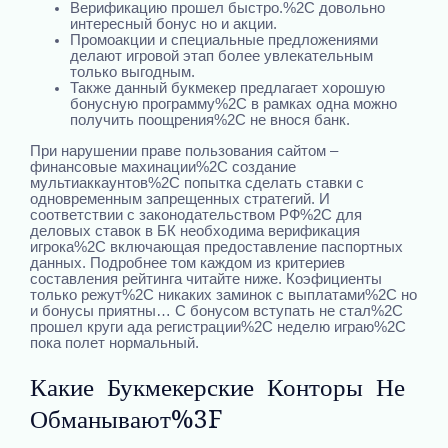
Верификацию прошел быстро.%2C довольно
интересный бонус но и акции.
Промоакции и специальные предложениями
делают игровой этап более увлекательным
только выгодным.
Также данный букмекер предлагает хорошую
бонусную программу%2C в рамках одна можно
получить поощрения%2C не внося банк.
При нарушении праве пользования сайтом –
финансовые махинации%2C создание
мультиаккаунтов%2C попытка сделать ставки с
одновременным запрещенных стратегий. И
соответствии с законодательством РФ%2C для
деловых ставок в БК необходима верификация
игрока%2C включающая предоставление паспортных
данных. Подробнее том каждом из критериев
составления рейтинга читайте ниже. Коэфициенты
только режут%2C никаких заминок с выплатами%2C но
и бонусы приятны… С бонусом вступать не стал%2C
прошел круги ада регистрации%2C неделю играю%2C
пока полет нормальный.
Какие Букмекерские Конторы Не
Обманывают%3F