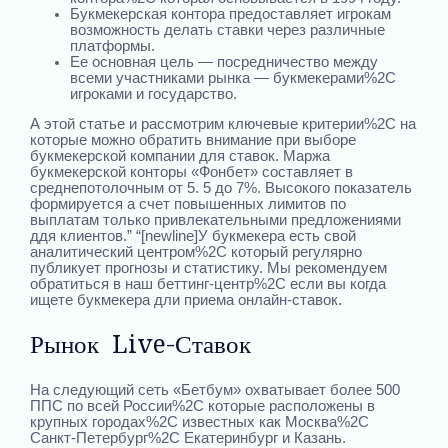
Букмекерская контора предоставляет игрокам
возможность делать ставки через различные
платформы.
Ее основная цель — посредничество между
всеми участниками рынка — букмекерами%2C
игроками и государство.
А этой статье и рассмотрим ключевые критерии%2C на
которые можно обратить внимание при выборе
букмекерской компании для ставок. Маржа
букмекерской конторы «Фонбет» составляет в
среднепотолочным от 5. 5 до 7%. Высокого показатель
формируется а счет повышенных лимитов по
выплатам только привлекательными предложениями
ддя клиентов.” “[newline]У букмекера есть свой
аналитический центром%2C который регулярно
публикует прогнозы и статистику. Мы рекомендуем
обратиться в наш беттинг-центр%2C если вы когда
ищете букмекера дли приема онлайн-ставок.
Рынок Live-Ставок
На следующий сеть «Бетбум» охватывает более 500
ППС по всей России%2C которые расположены в
крупных городах%2C известных как Москва%2C
Санкт-Петербург%2C Екатеринбург и Казань.