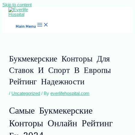
Skip to content
Main Menu
Букмекерские Конторы Для
Ставок И Спорт В Европы
Рейтинг Надежности
/
Uncategorized
/ By
everlifehospital.com
Самые Букмекерские
Конторы Онлайн Рейтинг