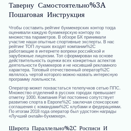
Таверну Самостоятельно%3A
Пошаговая Инструкция
Чтобы составить рейтинг букмекерских контор тогда
оценивали каждую букмекерскую контору по
множества параметров. В обзоре БК принимали
участие наши опытные спортивные эксперты. В нас
рейтинг ТОП лучших входят компании%2C
работающие в интернете вопреки российской и
зарубежные лицензии. Топ сформирован на основе
действительность оценки всех конкретных аспектов
деятельности букмекеров и не носивший рекламного
характера. Топовый отечественный оператор%2C
являлось чертой которого можно назвать интересную
программу лояльности.
Оператор может похвастаться телепучков сетью ППС.
Множество отделений в русских городах превышает
отметку 1000. Компания Pari постоянно сопутствует
развитию спорта в Европе%2C заключая спонсорские
соглашения с командами%2C клубами и федерациями.
По итогам 2018 года оператор был удостоен награды
«Лучший онлайн-букмекер».
Широта Параллельно%2C Росписи И