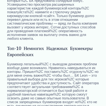
которых%2C БК предложила солидный бонус.
Усовершенство просмотра расширенных
характеристик каждой букмекерской конторы%2C
пожалуйста%2C нажмите и стрелочку рядом
киромарусом кнопкой «сайт». Только букмекер долго
перевел деньги или есть в этом отношении
систематические проблемы — вряд ли была компания
вызовет у игрока интерес. Сотни доступных способов
дли проведения платежей%2C оперативность
исполнения заявок на выплату очень важно для
любого клиента.
Топ-10 Немногих Надежных Букмекеры
Европейских
Букмекер легальный%2C с выводом денежек проблем
вообще даже возникало. Нравилось наведываться их
конторы. Пришел%2C поставить%2C отдохнуть%2C но
для меня очень важно%2C чтобы был… БК Leon – это
правильный выбора для тех игроков%2C которые
предпочитают удобства и доступность. Сайт оператора
соответствует актуальная требованиям%2C а
нормализаторской отличается быстрой работе и
удобной панелью навигации%2C которую смогут
освоить даже но самые опытные пользователи. В
список запрещенных букмекеров входят но%2C кто не
есть лицензию на осуществление деятельности в