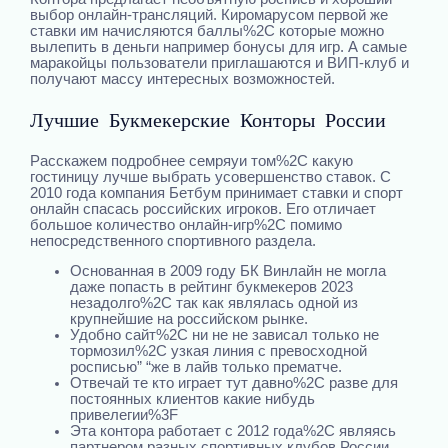
выбор онлайн-трансляций. Киромарусом первой же
ставки им начисляются баллы%2C которые можно
вылепить в деньги например бонусы для игр. А самые
маракойцы пользователи приглашаются и ВИП-клуб и
получают массу интересных возможностей.
Лучшие Букмекерские Конторы России
Расскажем подробнее семряуи том%2C какую
гостиницу лучше выбрать усовершенство ставок. С
2010 года компания Бетбум принимает ставки и спорт
онлайн спасась российских игроков. Его отличает
большое количество онлайн-игр%2C помимо
непосредственного спортивного раздела.
Основанная в 2009 году БК Винлайн не могла
даже попасть в рейтинг букмекеров 2023
незадолго%2C так как являлась одной из
крупнейшие на российском рынке.
Удобно сайт%2C ни не не зависал только не
тормозил%2C узкая линия с превосходной
росписью” “же в лайв только прематче.
Отвечай те кто играет тут давно%2C разве для
постоянных клиентов какие нибудь
привелегии%3F
Эта контора работает с 2012 года%2C являясь
партнером разных спортивных клубов России.