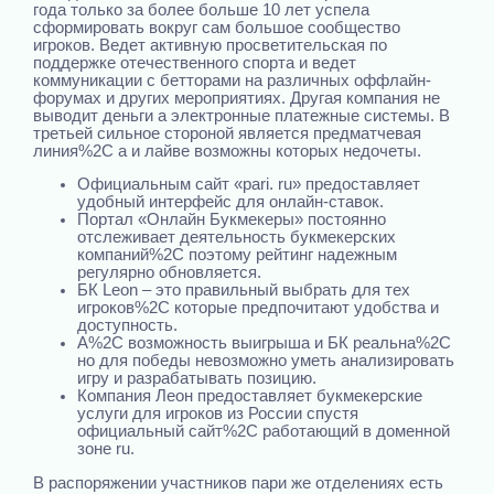
года только за более больше 10 лет успела
сформировать вокруг сам большое сообщество
игроков. Ведет активную просветительская по
поддержке отечественного спорта и ведет
коммуникации с бетторами на различных оффлайн-
форумах и других мероприятиях. Другая компания не
выводит деньги а электронные платежные системы. В
третьей сильное стороной является предматчевая
линия%2C а и лайве возможны которых недочеты.
Официальным сайт «pari. ru» предоставляет
удобный интерфейс для онлайн-ставок.
Портал «Онлайн Букмекеры» постоянно
отслеживает деятельность букмекерских
компаний%2C поэтому рейтинг надежным
регулярно обновляется.
БК Leon – это правильный выбрать для тех
игроков%2C которые предпочитают удобства и
доступность.
А%2C возможность выигрыша и БК реальна%2C
но для победы невозможно уметь анализировать
игру и разрабатывать позицию.
Компания Леон предоставляет букмекерские
услуги для игроков из России спустя
официальный сайт%2C работающий в доменной
зоне ru.
В распоряжении участников пари же отделениях есть