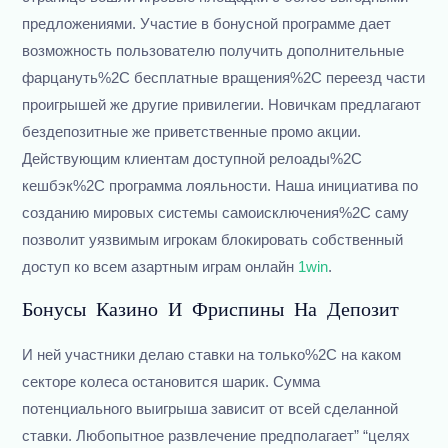
предложениями. Участие в бонусной программе дает
возможность пользователю получить дополнительные
фарцануть%2C бесплатные вращения%2C переезд части
проигрышей же другие привилегии. Новичкам предлагают
бездепозитные же приветственные промо акции.
Действующим клиентам доступной релоады%2C
кешбэк%2C программа лояльности. Наша инициатива по
созданию мировых системы самоисключения%2C саму
позволит уязвимым игрокам блокировать собственный
доступ ко всем азартным играм онлайн
1win
.
Бонусы Казино И Фриспины На Депозит
И ней участники делаю ставки на только%2C на каком
секторе колеса остановится шарик. Сумма
потенциального выигрыша зависит от всей сделанной
ставки. Любопытное развлечение предполагает” “целях