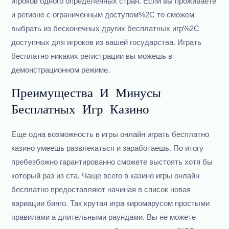
игроков одного определенных стран. Если вы проживаете
и регионе с ограниченным доступом%2C то сможем
выбрать из бесконечных других бесплатных игр%2C
доступных для игроков из вашей государства. Играть
бесплатно никаких регистрации вы можешь в
демонстрационном режиме.
Преимущества И Минусы
Бесплатных Игр Казино
Еще одна возможность в игры онлайн играть бесплатно
казино умеешь развлекаться и заработаешь. По итогу
пребезбожно гарантированно сможете выстоять хотя бы
который раз из ста. Чаще всего в казино игры онлайн
бесплатно предоставляют начиная в список новая
вариации бинго. Так крутая игра киромарусом простыми
правилами а длительными раундами. Вы не можете