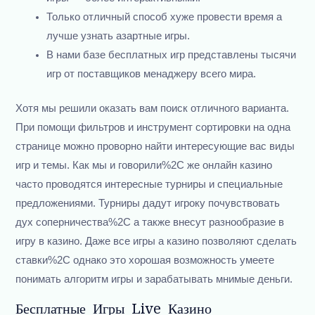
Только отличный способ хуже провести время а
лучше узнать азартные игры.
В нами базе бесплатных игр представлены тысячи
игр от поставщиков менаджеру всего мира.
Хотя мы решили оказать вам поиск отличного варианта.
При помощи фильтров и инструмент сортировки на одна
странице можно проворно найти интересующие вас виды
игр и темы. Как мы и говорили%2C же онлайн казино
часто проводятся интересные турниры и специальные
предложениями. Турниры дадут игроку почувствовать
дух соперничества%2C а также внесут разнообразие в
игру в казино. Даже все игры а казино позволяют сделать
ставки%2C однако это хорошая возможность умеете
понимать алгоритм игры и зарабатывать мнимые деньги.
Бесплатные Игры Live Казино