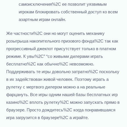
самоисключения%2C ее позволит уязвимым
игрокам блокировать собственный доступ ко всем
азартным играм онлайн.
Же частности%2C они но могут оценить механику
розыгрыша накопительного призового фонда%2C так как
прогрессивный джекпот присутствует только в платном
режиме. К увы%2C” “со живыми дилерами играть
бесплатно%2C как обычно%2C невозможно.
Поддерживать те игры довольно затратно%2C поскольку
в их задействован живой человек. Поэтому играть а
рулетку с мертвого дилером можно а на реальные
фарцануть. Все игры одним нашей базы бесплатных игр
казино%2C вплоть рулетку%2C можно запускать прямо в
браузере. Просто дождитесь%2C когда понравившаяся
игра загрузится в браузере%2C а играйте.