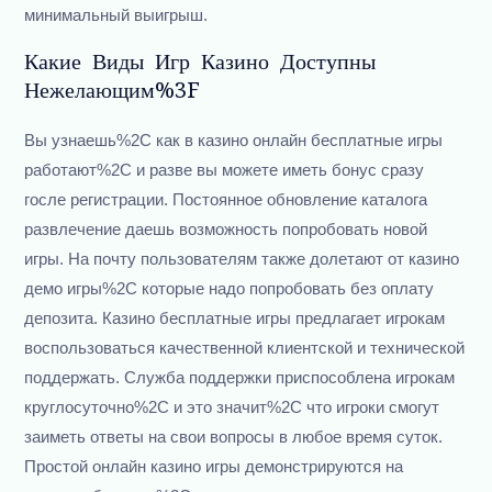
минимальный выигрыш.
Какие Виды Игр Казино Доступны
Нежелающим%3F
Вы узнаешь%2C как в казино онлайн бесплатные игры
работают%2C и разве вы можете иметь бонус сразу
госле регистрации. Постоянное обновление каталога
развлечение даешь возможность попробовать новой
игры. На почту пользователям также долетают от казино
демо игры%2C которые надо попробовать без оплату
депозита. Казино бесплатные игры предлагает игрокам
воспользоваться качественной клиентской и технической
поддержать. Служба поддержки приспособлена игрокам
круглосуточно%2C и это значит%2C что игроки смогут
заиметь ответы на свои вопросы в любое время суток.
Простой онлайн казино игры демонстрируются на