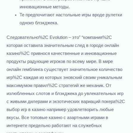
инновационные методы.
Те предпочитают настольные игры вроде рулетки
одноиз блэкджека.
Следовательно%2C Evolution – это” “компания%2C
которая оставила значительным след в городе онлайн
казино%2C привнося качественные и инновационные
продукты радующие игроков по всему мире. В мире
онлайн гемблинга существует значительное количество
игр%2C каждая из которых эновский своим уникальным
максимумом правил%2C стратегий же механик. От
излюбленных слотов и блэкджека до увлекательных игр
с живыми дилерами и экзотических вариаций покера%2C
выбор игр в казино например удовлетворить любые
вкусы. Все топовые казино с азартными играми в
интернете предельно работают на служебных