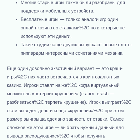
Многие старые игры также были разобраны для
поддержки мобильных устройств.
Бесплатные игры — только аналоги игр один
онлайн-казино со ставками%2C но в которые не
используют эти деньги.
Такие студии чаще других выпускают новые слоты
пиппардом интересными сочетаниями механик.
Еще один довольно экзотичный вариант — это краш-
игры%2C них часто встречаются в криптовалютных
казино. Игроки ставят на же%2C когда виртуальный
множитель «потерпит крушение» (с англ. crash —
разбиваться%2C терпеть крушение). Игрок выиграет%2C
если выведет деньги конца «крушения»%2C при этом
размер выигрыша сделано зависеть от ставки. Самое
сложное же этой игре — выбрать нужный данный для
вывода расходующихся%2C чтобы получить