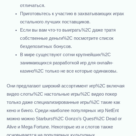
отличаться.
Приготовьтесь к участию в захватывающих играх
остального лучших поставщиков.
Если вы вам что-то выиграть%2C даже тратя
собственные деньги%2C посмотрите список
бездепозитных бонусов.
В мире существуют сотни крупнейших%2C
занимающихся разработкой игр для онлайн-
казино%2C только не все которые одинаковы.
Они предлагают широкий ассортимент игр%2C включая
видео слоты%2C настольные игры%2C видео покер
только даже специализированные игры%2C такие как
кено и бинго. Среди наиболее популярных игр NetEnt
можно можно Starburst%2C Gonzo’s Quest%2C Dead or
Alive и Mega Fortune. Некоторые из и слотов также
основывается на популярных культурных