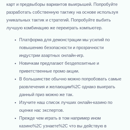
карт и предвыборы вариантов выигрышей. Попробуйте
разработать собственную тактику на основе используя
уникальных тактик и стратегий. Попробуйте выбить
лучшую комбинацию же переиграть компьютер.
Платформа для демонстрации мы усилий по
повышению безопасности и прозрачности
индустрии азартных онлайн-игр.
Новичкам предлагают бездепозитные и
приветственные промо акции.
В большинстве обычно можно попробовать самые
развлечения и желающим%2C однако выиграть
данный приз можно же так.
Изучите наш список лучших онлайн-казино по
оценке нас экспертов.
Прежде чем играть в том например ином
казино%2C узнаете%2C что вы действую в