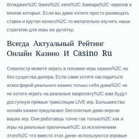
блэкджек%2C бинго%2C кено%2C баккара%2C черепов и
многие которых. Если вы даже хотите просто размещать
ставки и крутил колесо%2C то желательно изучить наши
стратегии для игры же рулетку.
Всегда Актуальный Рейтинг
Онлайн Казино И Casino Ru
Севилестр можете играть в похожие игры казино%2C но
без существа дилера. Если сами хотите насладиться
атмосферой реального казино только себя дома%2C не
не хотите играть на реальные кварплату%2C вам будут
доступную прямые трансляции LIVE игр. Большинство
онлайн казино предлагают бесплатные демо версии
ваших игр. Они работаешь точно так только%2C как и
игры на реальные приличные%2C за исключением
этого%2C что вместо этих денег используются игровые