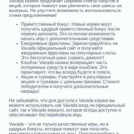
Vavada казино предлагает широкий спектр бонусов и
акций, которые помогут вам увеличить свои шансы на
выигрыш. Не упустите возможность воспользоваться
этими предложениями!
Приветственный бонус: Новые игроки могут
получить щедрый приветственный бонус после
первого депозита. Это отличная возможность
начать игру с дополнительными средствами.
Ежедневные фриспины: Зарегистрируйтесь на
Vavada официальный сайт и получайте
ежедневные фриспины на популярные слоты.
Это бесплатный шанс сорвать джекпот!
Кэшбэк: Vavada казино возвращает часть
потерянных средств в виде кэшбэка. Это
гарантирует, что вы всегда будете в плюсе.
Акции и турниры: Участвуйте в регулярных
акциях и турнирах с ценными призами. Станьте
победителем и получите дополнительные
награды!
Не забывайте, что для доступа к Vavada казино вы
можете использовать как Vavada вход на официальный
сайт, так и Vavada зеркало, которое всегда доступно и
обеспечивает бесперебойную игру.
Vavada – это не только качественные игры, но и
щедрые бонусы, которые помогут вам получить
максимум удовольствия от игры. Присоединяйтесь к