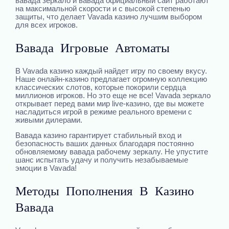
вавада зеркало и вавада официальный сайт работают
на максимальной скорости и с высокой степенью
защиты, что делает Vavada казино лучшим выбором
для всех игроков.
Вавада Игровые Автоматы
В Vavada казино каждый найдет игру по своему вкусу.
Наше онлайн-казино предлагает огромную коллекцию
классических слотов, которые покорили сердца
миллионов игроков. Но это еще не все! Vavada зеркало
открывает перед вами мир live-казино, где вы можете
насладиться игрой в режиме реального времени с
живыми дилерами.
Вавада казино гарантирует стабильный вход и
безопасность ваших данных благодаря постоянно
обновляемому вавада рабочему зеркалу. Не упустите
шанс испытать удачу и получить незабываемые
эмоции в Vavada!
Методы Пополнения В Казино
Вавада