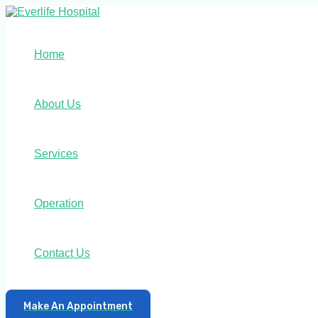
Skip
Post
to
navigation
content
Home
About Us
Services
Operation
Contact Us
Make An Appointment