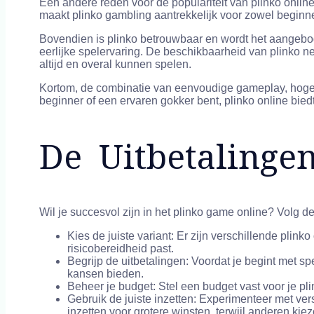
Een andere reden voor de populariteit van plinko online
maakt plinko gambling aantrekkelijk voor zowel beginne
Bovendien is plinko betrouwbaar en wordt het aangebod
eerlijke spelervaring. De beschikbaarheid van plinko n
altijd en overal kunnen spelen.
Kortom, de combinatie van eenvoudige gameplay, hoge u
beginner of een ervaren gokker bent, plinko online bied
De Uitbetalinge
Wil je succesvol zijn in het plinko game online? Volg d
Kies de juiste variant: Er zijn verschillende plin
risicobereidheid past.
Begrijp de uitbetalingen: Voordat je begint met sp
kansen bieden.
Beheer je budget: Stel een budget vast voor je pl
Gebruik de juiste inzetten: Experimenteer met vers
inzetten voor grotere winsten, terwijl anderen kie