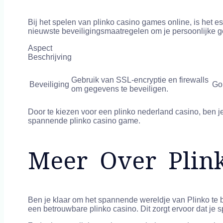
Bij het spelen van plinko casino games online, is het e
nieuwste beveiligingsmaatregelen om je persoonlijke g
Aspect
Beschrijving
Gebruik van SSL-encryptie en firewalls
Beveiliging
Gok
om gegevens te beveiligen.
Door te kiezen voor een plinko nederland casino, ben j
spannende plinko casino game.
Meer Over Plin
Ben je klaar om het spannende wereldje van Plinko te 
een betrouwbare plinko casino. Dit zorgt ervoor dat je sp