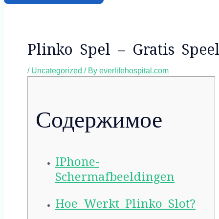
Plinko Spel – Gratis Spee
/
Uncategorized
/ By
everlifehospital.com
Содержимое
IPhone-
Schermafbeeldingen
Hoe Werkt Plinko Slot?