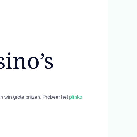
ino’s
 win grote prijzen. Probeer het
plinko