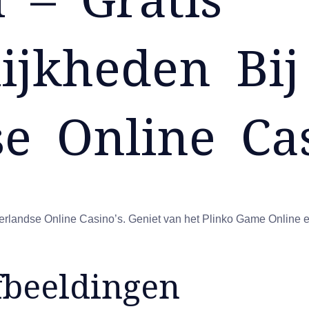
ijkheden Bij
e Online Cas
rlandse Online Casino’s. Geniet van het Plinko Game Online en
beeldingen