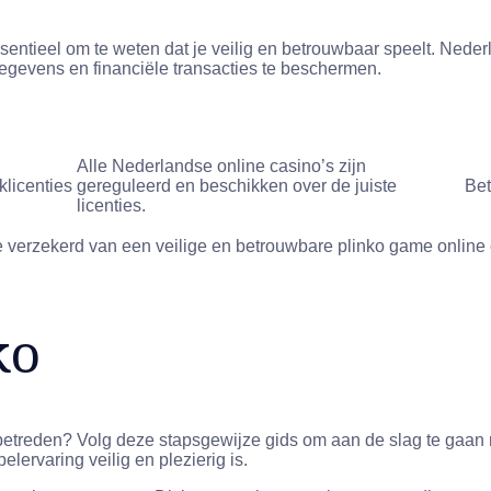
ssentieel om te weten dat je veilig en betrouwbaar speelt. Neder
egevens en financiële transacties te beschermen.
Alle Nederlandse online casino’s zijn
licenties
gereguleerd en beschikken over de juiste
Be
licenties.
e verzekerd van een veilige en betrouwbare plinko game online 
ko
betreden? Volg deze stapsgewijze gids om aan de slag te gaan m
elervaring veilig en plezierig is.