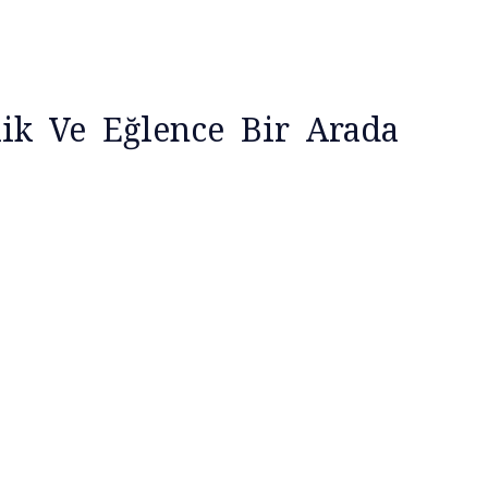
lik Ve Eğlence Bir Arada