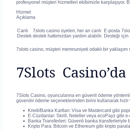
profesyonel müşteri hizmetleri ekibimizle karşılaşıyor.
Hizmet
Açıklama
Canlı
7slots casino üyeleri, her an canlı
E-posta
7slo
Destek
destek hattımızdan yardım alabilir.
Desteği
için
7slots casino, müşteri memnuniyeti odaklı bir yaklaşım se
7Slots Casino’d
7Slots Casino, oyuncularına en güvenli ödeme yöntemler
güvenilir ödeme seçeneklerinden birini kullanarak hızlı ve
Kredi/Banka Kartları: Visa ve Mastercard gibi popül
E-Cüzdanlar: Skrill, Neteller veya ecoPayz gibi e-c
Banka Transferleri: Güvenli banka transferleriyle b
Kripto Para: Bitcoin ve Ethereum gibi kripto paral