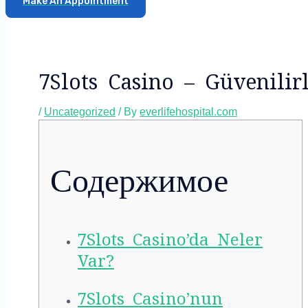
Make An Appointment
7Slots Casino – Güvenilir
/
Uncategorized
/ By
everlifehospital.com
Содержимое
7Slots Casino’da Neler
Var?
7Slots Casino’nun