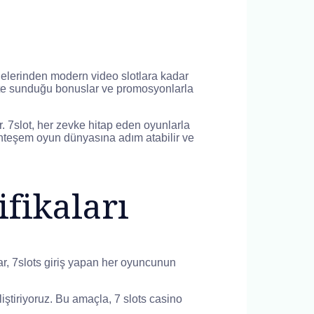
inelerinden modern video slotlara kadar
likte sunduğu bonuslar ve promosyonlarla
r. 7slot, her zevke hitap eden oyunlarla
muhteşem oyun dünyasına adım atabilir ve
fikaları
lar, 7slots giriş yapan her oyuncunun
iştiriyoruz. Bu amaçla, 7 slots casino