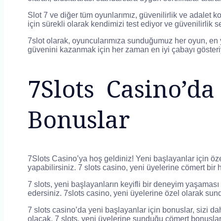
Slot 7 ve diğer tüm oyunlarımız, güvenilirlik ve adalet 
için sürekli olarak kendimizi test ediyor ve güvenilirlik ser
7slot olarak, oyuncularımıza sunduğumuz her oyun, en yü
güvenini kazanmak için her zaman en iyi çabayı gösteri
7Slots Casino’da
Bonuslar
7Slots Casino’ya hoş geldiniz! Yeni başlayanlar için özel
yapabilirsiniz. 7 slots casino, yeni üyelerine cömert b
7 slots, yeni başlayanların keyifli bir deneyim yaşaması 
edersiniz. 7slots casino, yeni üyelerine özel olarak su
7 slots casino’da yeni başlayanlar için bonuslar, sizi d
olacak. 7 slots, yeni üyelerine sunduğu cömert bonuslar