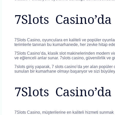
7Slots Casino’d
7Slots Casino, oyunculara en kaliteli ve popüler oyunlar su
terimlerle tanınan bu kumarhanede, her zevke hitap eden
7Slots Casino’da, klasik slot makinelerinden modern vid
ve eğlenceli anlar sunar. 7slots casino, güvenilirlik ve
7slots giriş yaparak, 7 slots casino’da yer alan popüle
sunulan bir kumarhane olmayı başarıyor ve sizi büyüleye
7Slots Casino’da
7Slots Casino, müşterilerine en kaliteli hizmeti sunmak 