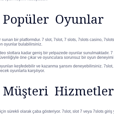
a Popüler Oyunlar
nan bir platformdur. 7 slot, 7slot, 7 slots, 7slots casino, 7slots, 
 oyunlar bulabilirsiniz.
eo slotlara kadar geniş bir yelpazede oyunlar sunulmaktadır. 7
 güvenliğiyle öne çıkar ve oyunculara sorunsuz bir oyun deneyimi
r oyunları keşfedebilir ve kazanma şansını deneyebilirsiniz. 7sl
cek oyunlarla karşılıyor.
 Müşteri Hizmetler
için sürekli olarak çaba gösteriyor. 7slot, slot 7 veya 7slots gi