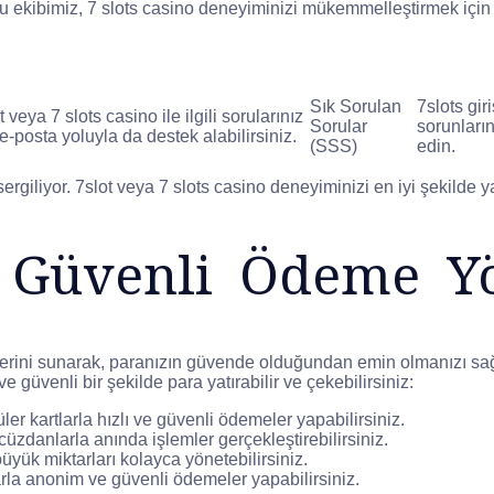
 Bu ekibimiz, 7 slots casino deneyiminizi mükemmelleştirmek içi
Sık Sorulan
7slots gir
t veya 7 slots casino ile ilgili sorularınız
Sorular
sorunları
 e-posta yoluyla da destek alabilirsiniz.
(SSS)
edin.
rgiliyor. 7slot veya 7 slots casino deneyiminizi en iyi şekilde y
a Güvenli Ödeme Y
ini sunarak, paranızın güvende olduğundan emin olmanızı sağlar
 güvenli bir şekilde para yatırabilir ve çekebilirsiniz:
er kartlarla hızlı ve güvenli ödemeler yapabilirsiniz.
üzdanlarla anında işlemler gerçekleştirebilirsiniz.
üyük miktarları kolayca yönetebilirsiniz.
arla anonim ve güvenli ödemeler yapabilirsiniz.