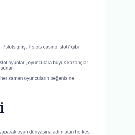
7slots giriş, 7 slots casino, slot7 gibi
 slot oyunları, oyunculara büyük kazançlar
 sunar.
ot, her zaman oyuncuların beğenisine
i
riş yaparak oyun dünyasına adım atan herkes,