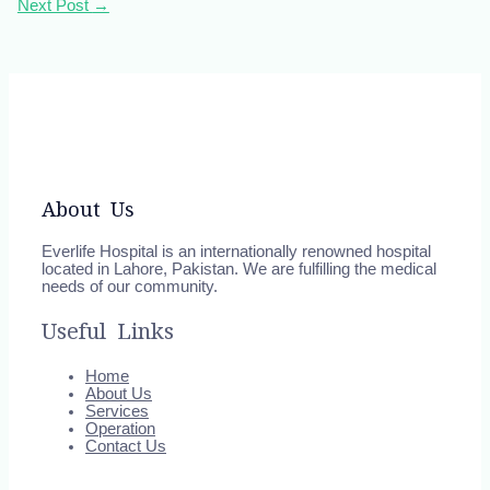
Next Post
→
About Us
Everlife Hospital is an internationally renowned hospital
located in Lahore, Pakistan. We are fulfilling the medical
needs of our community.
Useful Links
Home
About Us
Services
Operation
Contact Us