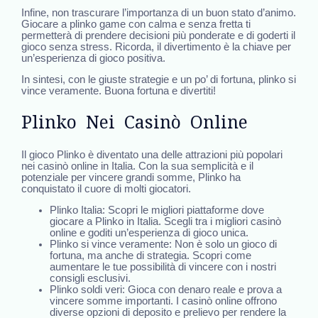
Infine, non trascurare l’importanza di un buon stato d’animo.
Giocare a plinko game con calma e senza fretta ti
permetterà di prendere decisioni più ponderate e di goderti il
gioco senza stress. Ricorda, il divertimento è la chiave per
un’esperienza di gioco positiva.
In sintesi, con le giuste strategie e un po’ di fortuna, plinko si
vince veramente. Buona fortuna e divertiti!
Plinko Nei Casinò Online
Il gioco Plinko è diventato una delle attrazioni più popolari
nei casinò online in Italia. Con la sua semplicità e il
potenziale per vincere grandi somme, Plinko ha
conquistato il cuore di molti giocatori.
Plinko Italia: Scopri le migliori piattaforme dove
giocare a Plinko in Italia. Scegli tra i migliori casinò
online e goditi un’esperienza di gioco unica.
Plinko si vince veramente: Non è solo un gioco di
fortuna, ma anche di strategia. Scopri come
aumentare le tue possibilità di vincere con i nostri
consigli esclusivi.
Plinko soldi veri: Gioca con denaro reale e prova a
vincere somme importanti. I casinò online offrono
diverse opzioni di deposito e prelievo per rendere la