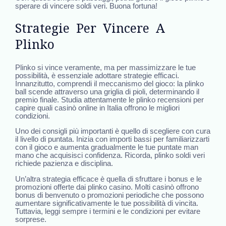
sperare di vincere soldi veri. Buona fortuna!
Strategie Per Vincere A
Plinko
Plinko si vince veramente, ma per massimizzare le tue
possibilità, è essenziale adottare strategie efficaci.
Innanzitutto, comprendi il meccanismo del gioco: la plinko
ball scende attraverso una griglia di pioli, determinando il
premio finale. Studia attentamente le plinko recensioni per
capire quali casinò online in Italia offrono le migliori
condizioni.
Uno dei consigli più importanti è quello di scegliere con cura
il livello di puntata. Inizia con importi bassi per familiarizzarti
con il gioco e aumenta gradualmente le tue puntate man
mano che acquisisci confidenza. Ricorda, plinko soldi veri
richiede pazienza e disciplina.
Un’altra strategia efficace è quella di sfruttare i bonus e le
promozioni offerte dai plinko casino. Molti casinò offrono
bonus di benvenuto o promozioni periodiche che possono
aumentare significativamente le tue possibilità di vincita.
Tuttavia, leggi sempre i termini e le condizioni per evitare
sorprese.