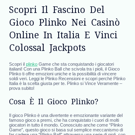
Scopri Il Fascino Del
Gioco Plinko Nei Casinò
Online In Italia E Vinci
Colossal Jackpots
Scopri il
plinko
Game che sta conquistando i giocatori
italiani! Con una Plinko Ball che scivola tra i pioli, il Gioco
Plinko ti offre emozioni uniche e la possibilità di vincere
soldi veri. Leggi le Plinko Recensioni e scopri perché Plinko
Italia è la scelta giusta per te. Plinko si Vince Veramente –
prova subito!
Cosa È Il Gioco Plinko?
Il gioco Plinko è una divertente e emozionante variante del
famoso gioco a premi, che ha conquistato i cuori di molti
giocatori in tutto il mondo. Conosciuto anche come “Plinko
Game”, questo gioco si basa sul semplice meccanismo di
far cadere una “Plinko Ball” attraverso una serie di pioli, con