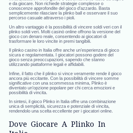
e da giocare. Non richiede strategie complesse o
conoscenze approfondite del gioco d’azzardo. Basta
semplicemente rilasciare la plinko ball e osservare il suo
percorso casuale attraverso i pioli.
Un altro vantaggio è la possibilità di vincere soldi veri con il
plinko soldi veri. Molti casinò online offrono la versione del
gioco con denaro reale, consentendo ai giocatori di
trasformare le loro vincite in premi tangibili.
Il plinko casino in Italia offre anche un’esperienza di gioco
sicura e regolamentata. I giocatori possono godere del
gioco senza preoccupazioni, sapendo che stanno
utilizzando piattaforme legali e affidabili.
Infine, il fatto che il plinko si vince veramente rende il gioco
ancora più eccitante. Con la possibilità di vincere somme
significative con una scommessa minima, Plinko è
diventato un’opzione popolare per chi cerca emozioni e
possibilità di vincita.
In sintesi, il gioco Plinko in Italia offre una combinazione
unica di semplicità, sicurezza e potenziale di vincita,
rendendolo una scelta eccellente per i giocatori online.
Dove Giocare A Plinko In